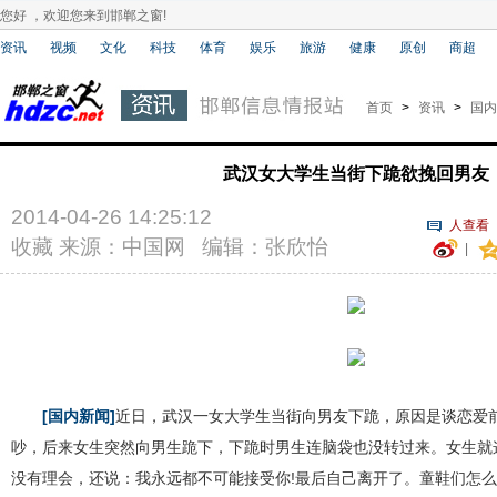
您好 ，欢迎您来到邯郸之窗!
资讯
视频
文化
科技
体育
娱乐
旅游
健康
原创
商超
首页
>
资讯
>
国内
武汉女大学生当街下跪欲挽回男友
2014-04-26 14:25:12
人查看
收藏
来源：中国网 编辑：张欣怡
|
[国内新闻]
近日，武汉一女大学生当街向男友下跪，原因是谈恋爱
吵，后来女生突然向男生跪下，下跪时男生连脑袋也没转过来。女生就
没有理会，还说：我永远都不可能接受你!最后自己离开了。童鞋们怎么