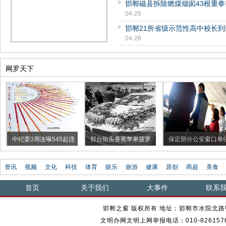
邯郸磁县拆除燃煤烟囱43根重
04-26
邯郸21所省级示范性高中校长到
04-26
网罗天下
中纪委3周连曝545起违
邢台街头香蕉苹果菠萝
保定部分公安窗口单
纪违规...
水果婚...
现早退...
资讯
视频
文化
科技
体育
娱乐
旅游
健康
原创
商超
美食
首页
关于我们
大事件
联系
邯郸之窗 版权所有 地址：邯郸市水院北路甲23
文明办网文明上网举报电话：010-82615762