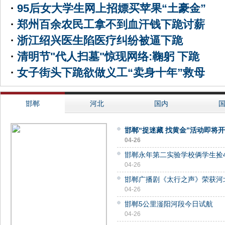
·
95后女大学生网上招嫖买苹果“土豪金”
·
郑州百余农民工拿不到血汗钱下跪讨薪
·
浙江绍兴医生陷医疗纠纷被逼下跪
·
清明节"代人扫墓"惊现网络:鞠躬 下跪
·
女子街头下跪欲做义工“卖身十年”救母
邯郸
河北
国内
邯郸“捉迷藏 找黄金”活动即将
04-26
邯郸永年第二实验学校俩学生捡4
04-26
邯郸广播剧《太行之声》荣获河
04-26
邯郸5公里滏阳河段今日试航
04-26