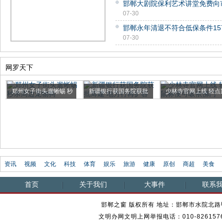
邯郸大剧院保利艺术讲堂免费向
07-30
邯郸永年清退不符合低保条件15
07-30
网罗天下
郑州女子街头遛蜥蜴 秒
新疆银行获国务院获批
少林寺官网上线 轻点
杀周...
筹建 ...
标便...
资讯
视频
文化
科技
体育
娱乐
旅游
健康
原创
商超
美食
首页
关于我们
大事件
联系
邯郸之窗 版权所有 地址：邯郸市水院北路甲23
文明办网文明上网举报电话：010-82615762