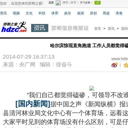
您好 ，欢迎您来到邯郸之窗!
资讯
视频
文化
科技
体育
娱乐
旅游
原创
商超
美食
首页
>
资讯
>
国内
哈尔滨惊现直角跑道 工作人员都觉得
2014-07-29 16:37:13
www.hdzc
来源：央广网 编辑：徐奋斗
|
“我们自己都觉得磕碜，可领导不改谁
[国内新闻]
据中国之声《新闻纵横》报
县清河林业局文化中心有一个体育场，远看
大家平时见到的体育场没有什么区别，可是