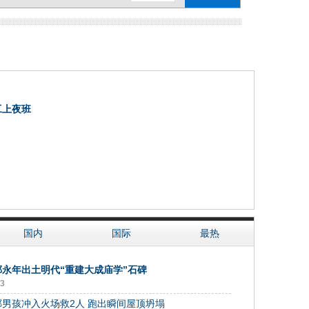
工上夜班
国内
国际
最热
郸永年出土明代“重建大成庙学”石碑
03
郸男孩冲入火场救2人 跑出瞬间屋顶坍塌