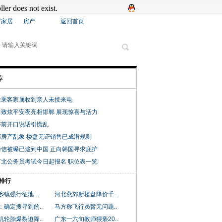
材家居
房产
返回首页
荐
联乘客家属收到亲人未接来电
田致炫平安夜亮相邯郸 展现惊喜与活力
宰前开口说话引慌乱
房产乱象 楼盘无证销售已成潜规则
信被曝已逃到中国 正向韩国寻求庇护
年河北公务员考试今日起报名 职位表一览
排行
镇强行征地 ..
河北燕郊新楼盘降价千..
：确定搜寻到的..
马方称飞行员暂无问题..
机轮胎爆裂迫降..
广东一六旬教师猥亵20..