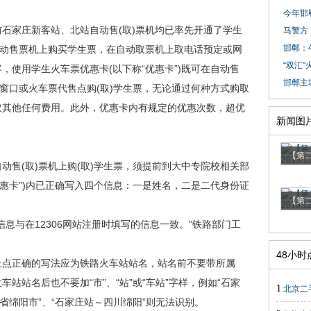
今年邯
家庄新客站、北站自动售(取)票机均已率先开通了学生
马警方
邯郸：4
自动售票机上购买学生票，在自动取票机上取电话预定或网
“双汇”
，使用学生火车票优惠卡(以下称“优惠卡”)既可在自动售
邯郸主
票窗口或火车票代售点购(取)学生票，无论通过何种方式购取
取其他任何费用。此外，优惠卡内有规定的优惠次数，超优
新闻图
【第二
(取)票机上购(取)学生票，须提前到大中专院校相关部
优惠卡”)内已正确写入四个信息：一是姓名，二是二代身份证
【第二
与在12306网站注册时填写的信息一致。”铁路部门工
48小
点正确的写法应为铁路火车站站名，站名前不要带所属
站站名后也不要加“市”、“站”或“车站”字样，例如“石家
1
北京二
省绵阳市”、“石家庄站～四川绵阳”则无法识别。