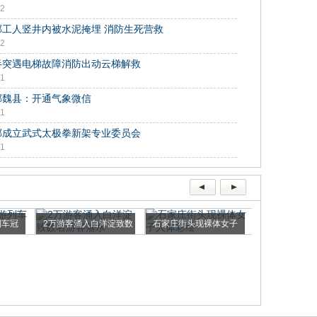
02
郸工人竖井内被水泥掩埋 消防生死营救
02
半突遇电梯故障消防出动云梯解救
01
郸魏县：开通气象微信
01
郸成立武式太极拳新架专业委员会
01
列车冠
2万游客涌入白洋淀致数
石家庄街头现裸体女子
石家庄酷似唐
名游客落水
人体彩绘
艳央视...