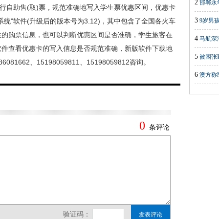
2
邯郸永
自助售(取)票，规范准确地写入学生票优惠区间，优惠卡
3
统”软件(升级后的版本号为3.12)，其中包含了全国各火车
9岁男
生的购票信息，也可以判断优惠区间是否准确，学生旅客在
4
马航深
软件查看优惠卡的写入信息是否规范准确，新版软件下载地
5
被困张
6081662、15198059811、15198059812咨询。
6
澳方称M