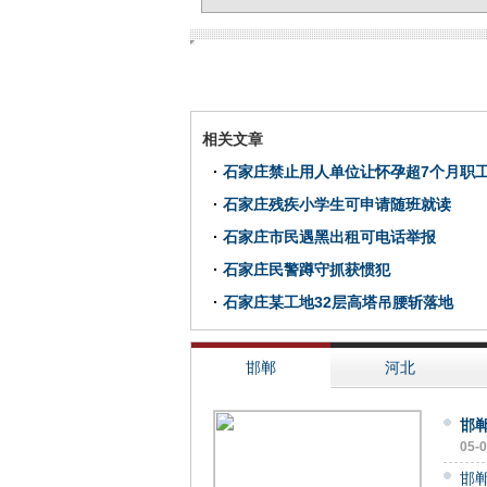
相关文章
·
石家庄禁止用人单位让怀孕超7个月职
·
石家庄残疾小学生可申请随班就读
·
石家庄市民遇黑出租可电话举报
·
石家庄民警蹲守抓获惯犯
·
石家庄某工地32层高塔吊腰斩落地
邯郸
河北
邯
05-
邯