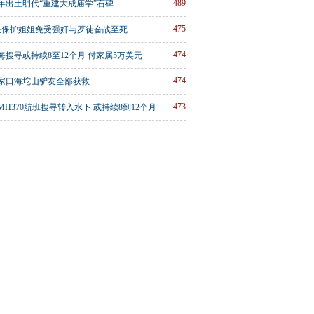
489
年出土明代“重建大成庙学”石碑
475
孩保护姐姐免受强奸与歹徒奋战至死
474
海搜寻或持续8至12个月 付家属5万美元
474
家口海坨山驴友全部获救
473
H370航班搜寻转入水下 或持续8到12个月