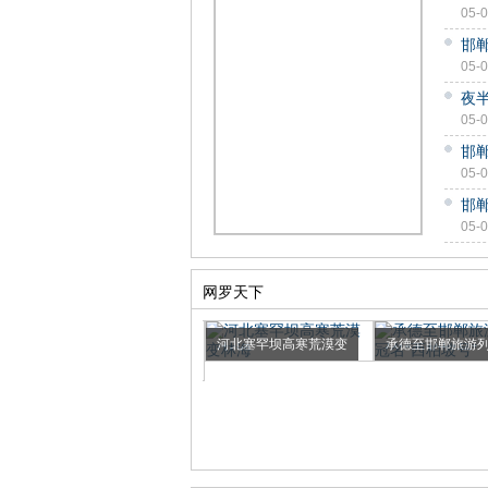
05-
邯
05-
夜
05-
邯
05-
邯
05-
网罗天下
河北塞罕坝高寒荒漠变
承德至邯郸旅游
曝石家庄建“霍格沃兹”大
林海
名“西...
学...