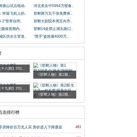
郸唐山试点电动..
河北美女中5994万寝食..
：怀疑飞机上的..
邯郸两万五千张免费券..
·2"世界自闭..
邯郸大剧院本周五向市..
火腿保质期内..
邯郸14处禁止调头路口..
城区供水主管道..
“黑手”盗抢逾4000万..
片
十八期】201...
《邯郸人物》第1期...
十九期】201...
《邯郸人物》第2期...
时点击排行榜
493
手房降价百万无人买 房价进入下降通道