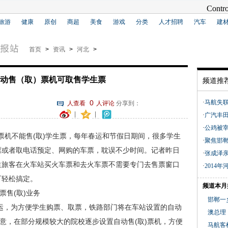
旅游
健康
原创
商超
美食
游戏
分类
人才招聘
汽车
建
首页
>
资讯
>
河北
>
动售（取）票机可取售学生票
频道推
0
·
马航失
人查看
人评论
分享到：
|
|
·
广汽丰
·
公鸡被
)票机不能售(取)学生票，每年春运和节假日期间，很多学生
·
聚焦邯郸
票或者取电话预定、网购的车票，耽误不少时间。记者昨日
·
张成泽亲
生旅客在火车站买火车票和去火车票不需要专门去售票窗口
·
2014
可轻松搞定。
频道本月
售(取)业务
邯郸一乡
运，为方便学生购票、取票，铁路部门将在车站设置的自动
澳总理
校同意，在部分规模较大的院校逐步设置自动售(取)票机，方便
马航客