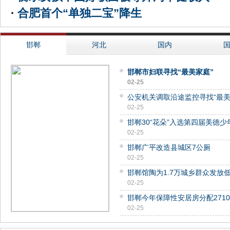
·
合肥首个“单独二宝”降生
邯郸
河北
国内
邯郸市妇联寻找“最美家庭”
02-25
公安机关调取沿途监控寻找“最美
02-25
邯郸30“花朵”入选第四届美德少
02-25
邯郸广平改造县城区7公厕
02-25
邯郸馆陶为1.7万城乡群众发放低
02-25
邯郸今年保障性安居房分配2710
02-25