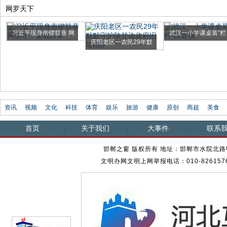
网罗天下
习近平现身南锣鼓巷 网
武汉一小学课桌装”栏
庆阳老区一农民29年默
友呼...
杆“防近视
默守护...
资讯
视频
文化
科技
体育
娱乐
旅游
健康
原创
商超
美食
首页
关于我们
大事件
联系
邯郸之窗 版权所有 地址：邯郸市水院北路甲23
文明办网文明上网举报电话：010-82615762