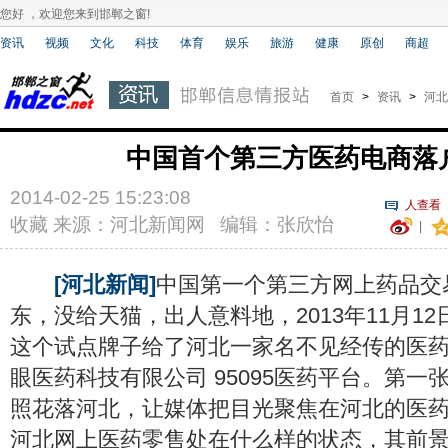
您好 ，欢迎您来到邯郸之窗!
资讯
视频
文化
科技
体育
娱乐
旅游
健康
原创
商超
首页
>
资讯
>
河北
中国首个第三方医药电商落
2014-02-25 15:23:08
人查看
收藏
来源：河北新闻网 编辑：张欣怡
|
[河北新闻]
中国第一个第三方网上药品交
东，没给天猫，出人意料地，2013年11月1
这个试点牌子给了河北一家名不见经传的医药
眼医药科技有限公司 95095医药平台。第一
照花落河北，让媒体把目光聚焦在河北的医
河北网上医药零售处在什么样的状态，其前景