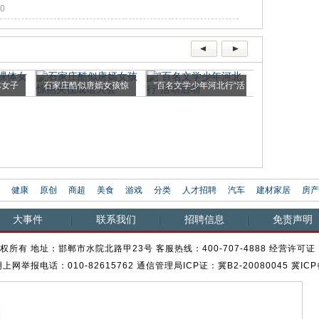
30
体女子
石家庄酷似唐嫣女孩惊
”百名文学少年河北行“活
艳央视...
动启动
河北工大“飞机
造...
健康
原创
商超
美食
游戏
分类
人才招聘
汽车
建材家居
房产
大事件
联系我们
招聘信息
免责声明
权所有 地址：邯郸市水院北路甲23号 客服热线：400-707-4888 经营许可证：
网举报电话：010-82615762 通信管理局ICP证：冀B2-20080045 冀ICP备