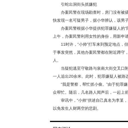
引蛇出洞街头抓嫌犯
办案民警在现场勘查时，房门没有被撬
快发现一名可疑男子，据小华辨认，该男子
办案民警根据小华提供犯罪嫌疑人的“陌陌
上午，办案民警利用女性的身份，用新申请的
11时许，“小帅”打车来到预定地点，
于事发突然，其他办案民警都在附近蹲守
人。
当疑犯逃至守敬路与泉南大街交叉口附
一人追出20余米。此时，犯罪嫌疑人被路
“我是警察，帮忙抓小偷。”由于犯罪嫌
众帮忙。随后，几名路人闻声后，一起上前
审讯中，“小帅”供述自己真名为李某，
以免发生人财两空的悲剧。