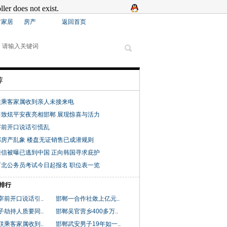
材家居
房产
返回首页
荐
联乘客家属收到亲人未接来电
田致炫平安夜亮相邯郸 展现惊喜与活力
宰前开口说话引慌乱
房产乱象 楼盘无证销售已成潜规则
信被曝已逃到中国 正向韩国寻求庇护
年河北公务员考试今日起报名 职位表一览
排行
宰前开口说话引..
邯郸一合作社敛上亿元..
子劫持人质要同..
邯郸吴官营乡400多万..
联乘客家属收到..
邯郸武安男子19年如一..