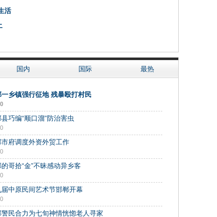
生活
土
国内
国际
最热
郸一乡镇强行征地 残暴殴打村民
30
县巧编“顺口溜”防治害虫
30
郸市府调度外资外贸工作
30
郸的哥拾“金”不昧感动异乡客
30
九届中原民间艺术节邯郸开幕
30
郸警民合力为七旬神情恍惚老人寻家