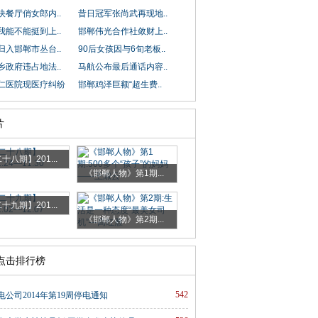
快餐厅俏女郎内..
昔日冠军张尚武再现地..
我能不能挺到上..
邯郸伟光合作社敛财上..
归入邯郸市丛台..
90后女孩因与6旬老板..
乡政府违占地法..
马航公布最后通话内容..
仁医院现医疗纠纷
邯郸鸡泽巨额“超生费..
片
十八期】201...
《邯郸人物》第1期...
十九期】201...
《邯郸人物》第2期...
时点击排行榜
542
公司2014年第19周停电通知