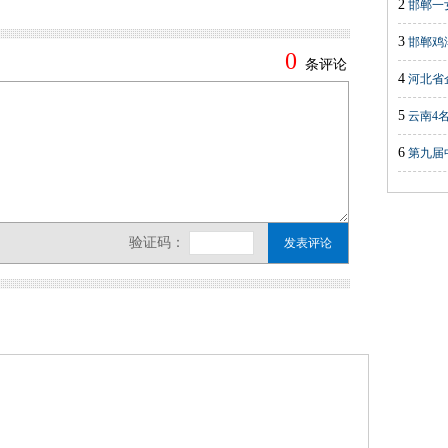
2
邯郸一
3
邯郸鸡
4
河北省
5
云南4
6
第九届