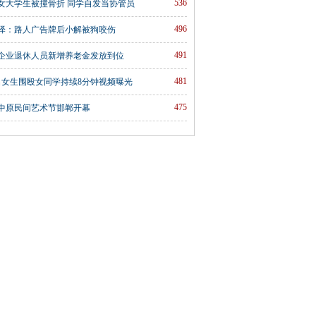
536
女大学生被撞骨折 同学自发当协管员
496
泽：路人广告牌后小解被狗咬伤
491
企业退休人员新增养老金发放到位
481
名女生围殴女同学持续8分钟视频曝光
475
中原民间艺术节邯郸开幕