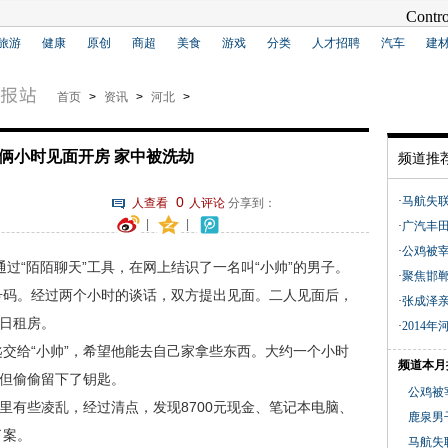
旅游
健康
原创
商超
美食
游戏
分类
人才招聘
汽车
建
首页
>
资讯
>
河北
>
俩小时见面开房 家中被洗劫
频道推
0
·
马航失
人查看
人评论
分享到：
|
|
·
广汽丰
·
公鸡被
过“陌陌聊天”工具，在网上结识了一名叫“小帅”的男子。
·
聚焦邯郸
号码。经过两个小时的谈话，双方提出见面。二人见面后，
·
张成泽亲
间日租房。
·
2014
给“小帅”，希望他能去自己家拿些东西。大约一个小时
频道本月
，但偷偷留下了钥匙。
公鸡被
有些凌乱，经过清点，发现8700元现金、笔记本电脑、
鹿泉男
了案。
马航失