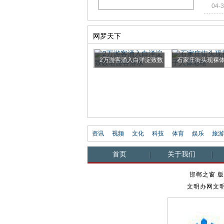
04-
网罗天下
承德至邯郸旅游列车冠
2万游客涌入白洋淀致数
石家庄街头现裸
名“西...
名游客落水
人体彩绘
资讯
视频
文化
科技
体育
娱乐
旅游
首页
关于我们
邯郸之窗 版
文明办网文明上