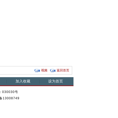
承德至邯郸旅游列车冠
2万游客涌入白洋淀致数
石家庄街头
名“西...
名游客落水
人体彩绘
哥”一年自
视频
返回首页
加入收藏
设为首页
030030号
13008749