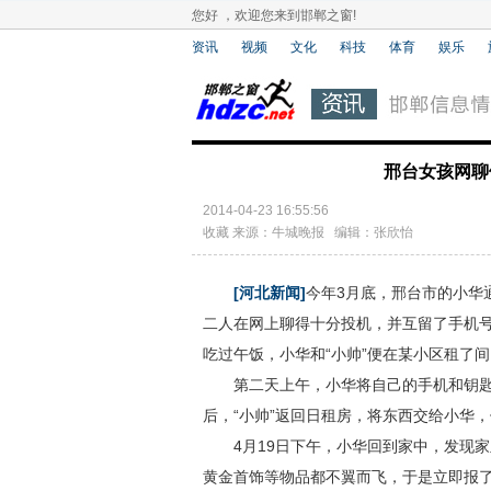
您好 ，欢迎您来到邯郸之窗!
资讯
视频
文化
科技
体育
娱乐
邢台女孩网聊
2014-04-23 16:55:56
收藏
来源：牛城晚报 编辑：张欣怡
[河北新闻]
今年3月底，邢台市的小华通
二人在网上聊得十分投机，并互留了手机
吃过午饭，小华和“小帅”便在某小区租了
第二天上午，小华将自己的手机和钥匙交
后，“小帅”返回日租房，将东西交给小华
4月19日下午，小华回到家中，发现家里
黄金首饰等物品都不翼而飞，于是立即报