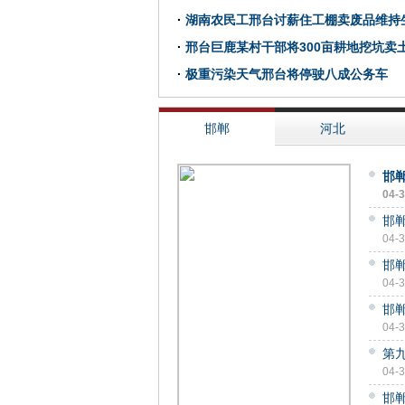
·
湖南农民工邢台讨薪住工棚卖废品维持
·
邢台巨鹿某村干部将300亩耕地挖坑卖
·
极重污染天气邢台将停驶八成公务车
邯郸
河北
邯
04-
邯郸
04-
邯
04-
邯
04-
第
04-
邯