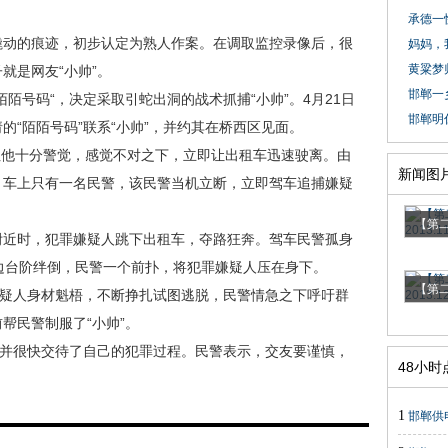
承德一
动的痕迹，初步认定为熟人作案。在调取监控录像后，很
妈妈，
黄粱梦
就是网友“小帅”。
邯郸一
号码“，决定采取引蛇出洞的战术抓捕“小帅”。4月21日
邯郸明
“陌陌号码”联系“小帅”，并约其在桥西区见面。
但他十分警觉，感觉不对之下，立即让出租车迅速驶离。由
新闻图
，车上只有一名民警，该民警当机立断，立即驾车追捕嫌疑
【第二
近时，犯罪嫌疑人跳下出租车，夺路狂奔。驾车民警孤身
边台阶绊倒，民警一个前扑，将犯罪嫌疑人压在身下。
【第二
疑人身材魁梧，不断挣扎试图逃脱，民警情急之下呼吁群
帮民警制服了“小帅”。
并很快交待了自己的犯罪过程。民警表示，交友要谨慎，
48小
1
邯郸供电