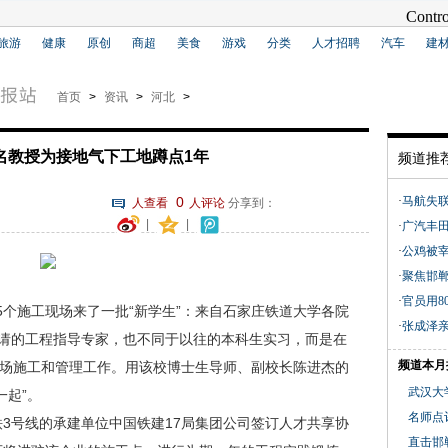
旅游
健康
原创
商超
美食
游戏
分类
人才招聘
汽车
建
首页
>
资讯
>
河北
>
名教授为接地气下工地蹲点1年
频道推
0
·
马航失
人查看
人评论
分享到：
|
|
·
广汽丰
·
公鸡被
·
聚焦邯郸
·
官员用8
5个施工现场来了一批“新学生”：来自石家庄铁道大学各院
·
张成泽亲
请的工程指导专家，也不同于以往的本科生实习，而是在
频道本月
现场施工和管理工作。用该校博士生导师、副校长陈进杰的
武汉大
一起”。
名师点评
号线的承建单位中国铁建17局集团公司签订人才共享协
直击邯