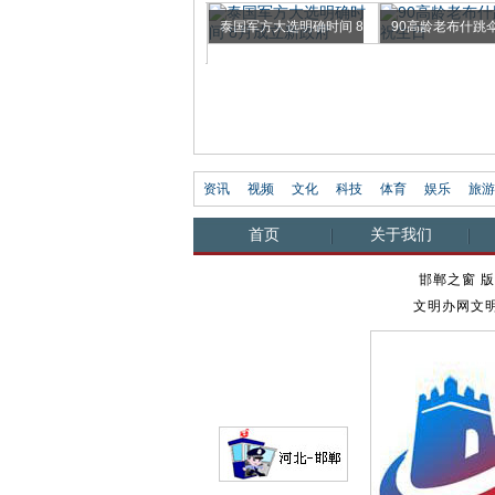
泰国军方大选明确时间 8
90高龄老布什跳
世界杯哥伦比亚美女记
月成...
生日
者走红...
资讯
视频
文化
科技
体育
娱乐
旅游
首页
关于我们
邯郸之窗 版
文明办网文明上