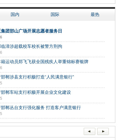
国内
国际
最热
王集团邯山广场开展志愿者服务日
16
郸临漳涉超载校车校长被警方刑拘
16
年籍运动员郑飞飞获全国残疾人举重锦标赛银牌
16
行邯郸涉县支行积极打造“人民满意银行”
15
行邯郸车站支行积极开展企业文化建设
15
行邯郸丛台支行强化服务 打造客户满意银行
15