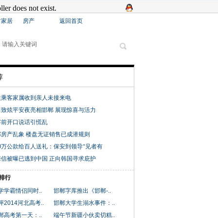
材家居
房产
返回首页
荐
联乘客家属收到亲人未接来电
田致炫平安夜亮相邯郸 展现惊喜与活力
宰前开口说话引慌乱
房产乱象 楼盘无证销售已成潜规则
0万公款给百人送礼：保安到领导“见者有
信被曝已逃到中国 正向韩国寻求庇护
排行
学学霸情侣同时..
邯郸字库推出《邯郸-..
2014河北高考..
邯郸大学生溺水事件：..
郸高考第一天：..
端午节新疆小伙卖切糕..