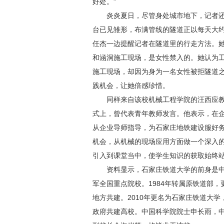
好处。”
炎炎夏日，尽管身处城市地下，记者还
台已见雏形，布满管线的隧道正以每天大约
任杰一边提醒记者在隧道里的行走方法。
和涵洞施工现场，是女性禁入的。她认为
施工现场，却因为身为一名女性被拒隧道
践机会，让她倍感珍惜。
同样来自该校机械工程学院的汪西应教授也
式上，曾代表青年教师发言。他表示，在
从企业导师指导，为石家庄地铁建设服好务
机会，从机械的现场应用方面做一个深入
引入到课堂当中，使学生知识的获取始终站
资料显示，石家庄铁道大学的前身是中国
军全国重点院校。1984年转属原铁道部，
地方共建。2010年更名为石家庄铁道大
政府共建高校。中国科学院院士申长雨，