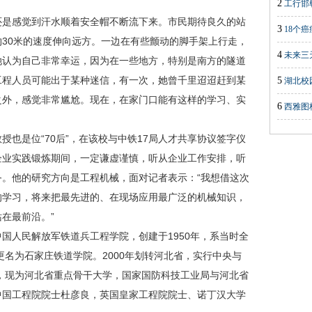
2
工行邯
是感觉到汗水顺着安全帽不断流下来。市民期待良久的站
3
18个
30米的速度伸向远方。一边在有些颤动的脚手架上行走，
4
未来三
她认为自己非常幸运，因为在一些地方，特别是南方的隧道
工程人员可能出于某种迷信，有一次，她曾千里迢迢赶到某
5
湖北校
之外，感觉非常尴尬。现在，在家门口能有这样的学习、实
6
西雅图
是位“70后”，在该校与中铁17局人才共享协议签字仪
企业实践锻炼期间，一定谦虚谨慎，听从企业工作安排，听
。他的研究方向是工程机械，面对记者表示：“我想借这次
的学习，将来把最先进的、在现场应用最广泛的机械知识，
在最前沿。”
人民解放军铁道兵工程学院，创建于1950年，系当时全
更名为石家庄铁道学院。2000年划转河北省，实行中央与
学，现为河北省重点骨干大学，国家国防科技工业局与河北省
中国工程院院士杜彦良，英国皇家工程院院士、诺丁汉大学