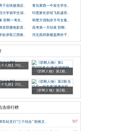
男子在快捷酒店..
青岛莱西一中发生学生..
程大学就学生溺..
印度家长折纸飞机递答..
 邯郸一考生..
韩警方强制岁月号女集..
峰首部微电影首..
高考第一天结束 邯郸..
学欲录取江西救..
河北燕郊新楼盘降价千..
片
十八期】201...
《邯郸人物》第1期...
十九期】201...
《邯郸人物》第2期...
时点击排行榜
517
车站支行“三个结合” 助推文..