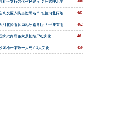
498
郸和平支行强化作风建设 提升管理水平
462
癌症高发区入防癌险黑名单 包括河北两地
462
天河北降雨多局地冰雹 明后大部迎雷雨
461
园绑架案嫌犯家属拒绝尸检火化
459
校园枪击案致一人死亡3人受伤