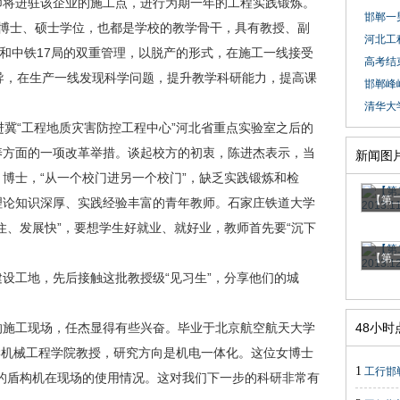
师将进驻该企业的施工点，进行为期一年的工程实践锻炼。
邯郸一
博士、硕士学位，也都是学校的教学骨干，具有教授、副
河北工
校和中铁17局的双重管理，以脱产的形式，在施工一线接受
高考结束
导，在生产一线发现科学问题，提升教学科研能力，提高课
邯郸峰
清华大
冀“工程地质灾害防控工程中心”河北省重点实验室之后的
养方面的一项改革举措。谈起校方的初衷，陈进杰表示，当
新闻图
博士，“从一个校门进另一个校门”，缺乏实践锻炼和检
【第二
理论知识深厚、实践经验丰富的青年教师。石家庄铁道大学
住、发展快”，要想学生好就业、就好业，教师首先要“沉下
【第二
工地，先后接触这批教授级“见习生”，分享他们的城
施工现场，任杰显得有些兴奋。毕业于北京航空航天大学
48小
大学机械工程学院教授，研究方向是机电一体化。这位女博士
1
工行邯郸
的盾构机在现场的使用情况。这对我们下一步的科研非常有