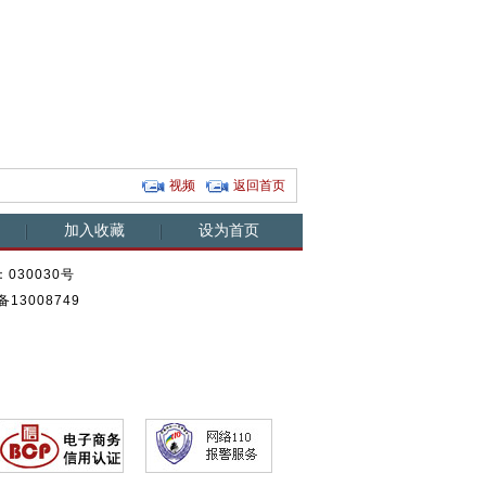
上美女老
泰国军方大选明确时间 8
90高龄老
世界杯哥伦比亚美女记
月成...
生日
者走红...
视频
返回首页
加入收藏
设为首页
030030号
13008749