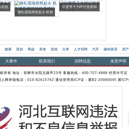
伞庆祝
印度男子为呼吁世界和
海豚学说话爱
婚礼现场突然起火 机智
平倒走25年
师 被...
摄影...
健康
原创
商超
美食
游戏
分类
人才招聘
汽车
建材家居
房产
大事件
联系我们
招聘信息
免责声明
权所有 地址：邯郸市水院北路甲23号 客服热线：400-707-4888 经营许可证：
网举报电话：010-82615762 通信管理局ICP证：冀B2-20080045 冀ICP备