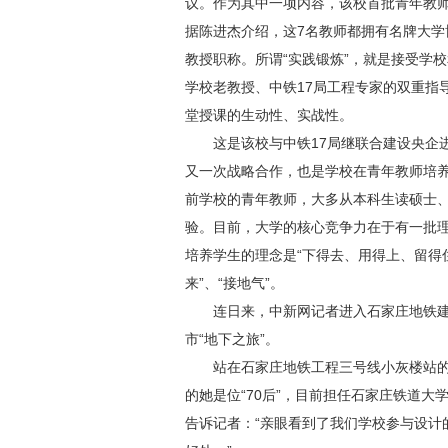
议。作为其中一项内容，该校首批青年教
据陈进杰介绍，这7名教师都拥有名牌大学
教授职称。所谓“实践锻炼”，就是接受学
学校老教授、中铁17局工程专家的双重指
堂授课的生动性、实战性。
这是该校与中铁17局继联合建设央企进
又一次战略合作，也是学校在青年教师培
前学校的青年教师，大多从本科生读硕士、
验。目前，大学的核心竞争力在于有一批
培养学生的理念是“下得去、用得上、留得
来”、“接地气”。
连日来，中新网记者进入石家庄地铁建设
市“地下之旅”。
站在石家庄地铁工程三号线小灰楼站的
的她是位“70后”，目前担任石家庄铁道
告诉记者：“亲眼看到了我们学校参与设计