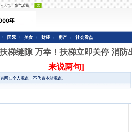
国际
美食
财经
房产
社会看点
/
/
/
/
/
扶梯缝隙 万幸！扶梯立即关停 消防
来说两句]
表网友个人观点，不代表本站观点。