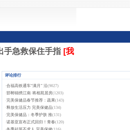
出手急救保住手指
[我
评论排行
·
合福高铁通车“满月” 沿
(9027)
·
邯郸锦绣江南·将相苑居房
(1203)
·
完美保健品春节推荐：蔬果
(143)
·
释放生活压力 完美保健品
(134)
·
完美保健品：冬季护肤 推
(131)
·
诺基亚宣布正式回归！青春
(120)
·
冬季祛斑不求人 完美保健
(116)