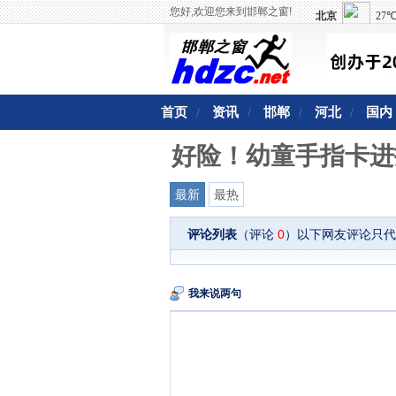
您好,欢迎您来到邯郸之窗!
首页
资讯
邯郸
河北
国内
/
/
/
/
好险！幼童手指卡进
最新
最热
评论列表
（评论
0
）以下网友评论只代
我来说两句