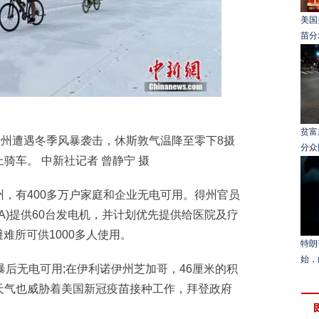
美国
苗分
贫富
州遭遇冬季风暴袭击，休斯敦气温降至零下8摄
分众
骑车。 中新社记者 曾静宁 摄
有400多万户家庭和企业无电可用。得州官员
A)提供60台发电机，并计划优先提供给医院及疗
避难所可供1000多人使用。
特朗
始，
后无电可用;在伊利诺伊州芝加哥，46厘米的积
天气也威胁着美国新冠疫苗接种工作，拜登政府
。