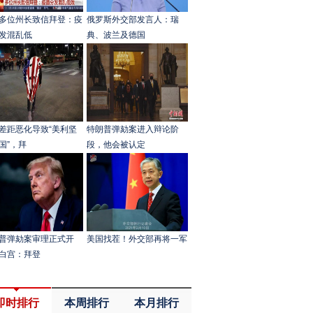
多位州长致信拜登：疫
俄罗斯外交部发言人：瑞
发混乱低
典、波兰及德国
差距恶化导致“美利坚
特朗普弹劾案进入辩论阶
国”，拜
段，他会被认定
普弹劾案审理正式开
美国找茬！外交部再将一军
白宫：拜登
即时排行
本周排行
本月排行