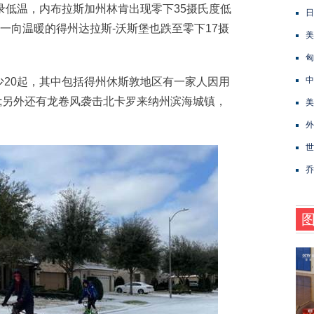
低温，内布拉斯加州林肯出现零下35摄氏度低
日
录;一向温暖的得州达拉斯-沃斯堡也跌至零下17摄
美
匈
中
0起，其中包括得州休斯敦地区有一家人因用
;另外还有龙卷风袭击北卡罗来纳州滨海城镇，
美
外
世
乔