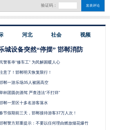
际
河北
社会
视频
乐城设备突然“停摆” 邯郸消防
民警客串“修车工” 为民解困暖人心
注意了！邯郸明天恢复限行！
邯郸一游乐场35人被困高空
举杯团圆勿酒驾 严查违法“不打烊”
邯郸一景区十多名游客落水
春节假期前三天，邯郸接待游客37万人次！
邯郸警方郑重提示：不要以任何理由燃放烟花爆竹