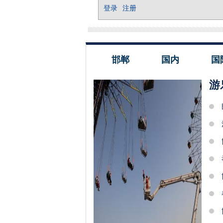
邯郸
国内
国
游