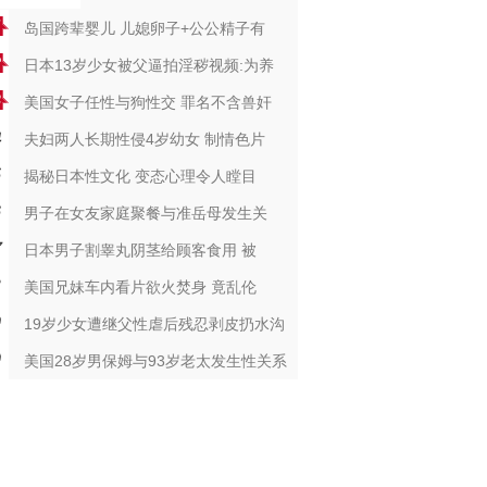
岛国跨辈婴儿 儿媳卵子+公公精子有
日本13岁少女被父逼拍淫秽视频:为养
美国女子任性与狗性交 罪名不含兽奸
夫妇两人长期性侵4岁幼女 制情色片
揭秘日本性文化 变态心理令人瞠目
男子在女友家庭聚餐与准岳母发生关
日本男子割睾丸阴茎给顾客食用 被
美国兄妹车内看片欲火焚身 竟乱伦
19岁少女遭继父性虐后残忍剥皮扔水沟
美国28岁男保姆与93岁老太发生性关系