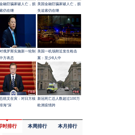
金融巨骗家破人亡，损
美国金融巨骗家破人亡，损
索仍在继
失追索仍在继
对俄罗斯实施新一轮制
美国一机场附近发生枪击
中方表态
案：至少8人中
总统文在寅：对日方核
新冠死亡总人数超过100万
排海“深
欧洲疫情跨
即时排行
本周排行
本月排行