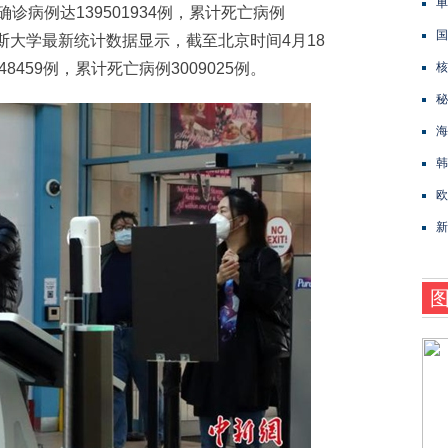
单
确诊病例达139501934例，累计死亡病例
国
普金斯大学最新统计数据显示，截至北京时间4月18
8459例，累计死亡病例3009025例。
核
秘
海
韩
欧
新