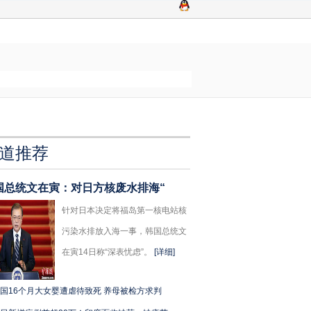
道推荐
国总统文在寅：对日方核废水排海“
针对日本决定将福岛第一核电站核
污染水排放入海一事，韩国总统文
在寅14日称“深表忧虑”。
[详细]
国16个月大女婴遭虐待致死 养母被检方求判