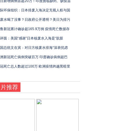
日新增病例首超20万！印度面临缺药、缺疫苗
际环保组织：日本排废入海决定无视人权与国
废水喝了没事？日政府公开透明？美日为排污
鲁新冠累计确诊超165.9万例 疫情死亡数据存
评面：美国“感谢”日本核废水入海是“肮脏
国总统文在寅：对日方核废水排海“深表忧虑
洲新冠死亡病例突破百万 印度确诊病例超巴
冠死亡总人数超过100万 欧洲疫情跨越黑暗里
图片推荐