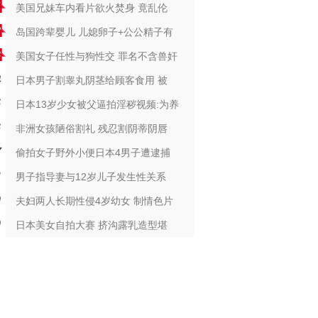
美国兄妹车内看片欲火焚身 竟乱伦
岛国跨辈婴儿 儿媳卵子+公公精子有
美国女子任性与狗性交 罪名不含兽奸
日本男子割睾丸阴茎给顾客食用 被
日本13岁少女被父逼拍淫秽视频:为养
非洲女孩陋俗割礼 残忍割阴蒂阴唇
偷拍女子野外小便日本4男子遭逮捕
男子指导妻与12岁儿子发生性关系
夫妇两人长期性侵4岁幼女 制情色片
日本美女自拍大赛 挤沟露乳造型堪