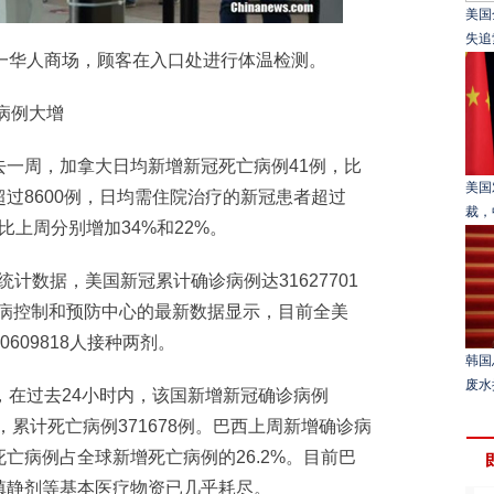
美国
失追
华人商场，顾客在入口处进行体温检测。
病例大增
周，加拿大日均新增新冠死亡病例41例，比
美国
超过8600例，日均需住院治疗的新冠患者超过
裁，
，比上周分别增加34%和22%。
数据，美国新冠累计确诊病例达31627701
国疾病控制和预防中心的最新数据显示，目前全美
0609818人接种两剂。
韩国
废水
在过去24小时内，该国新增新冠确诊病例
1例，累计死亡病例371678例。巴西上周新增确诊病
亡病例占全球新增死亡病例的26.2%。目前巴
镇静剂等基本医疗物资已几乎耗尽。