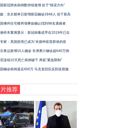
国新冠肺炎病例数持续激增 处于“错误方向”
媒：东京都单日新增新冠确诊2848人 创下新高
国佛州住宅楼坍塌事故确认找到98名遇难者
液样本重测显示：新冠病毒或早在2019年已在
专家：美国疫情已成为“未接种疫苗群体的疫
京奥运新增10人确诊 非洲累计确诊超640万例
尼连续10天死亡病例破千 再延“紧急限制”
国确诊病例逼近600万 马克龙回应反防疫措施
图片推荐