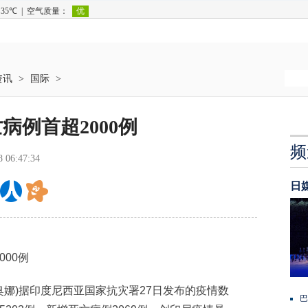
资讯
>
国际
>
例首超2000例
频
8 06:47:34
日
00例
娜)据印度尼西亚国家抗灾署27日发布的疫情数
巴