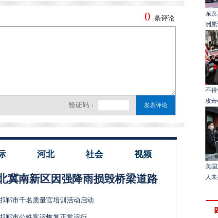
东京
洲累
不得
攻击
际
河北
社会
视频
美国
北冀南新区因强降雨损毁桥梁道路
人未
邯郸市千名质量官培训活动启动
邯郸市公铁客运恢复正常运行