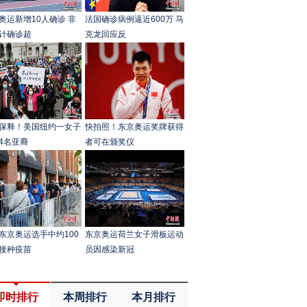
奥运新增10人确诊 非
法国确诊病例逼近600万 马
计确诊超
克龙回应反
保释！美国纽约一女子
快拍照！东京奥运奖牌获得
4名亚裔
者可在颁奖仪
东京奥运选手中约100
东京奥运荷兰女子滑板运动
接种疫苗
员因感染新冠
即时排行
本周排行
本月排行