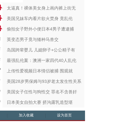
太逼真！裸体美女身上画内裤上街无
美国兄妹车内看片欲火焚身 竟乱伦
偷拍女子野外小便日本4男子遭逮捕
英变态男子竟与矮种马兽交
岛国跨辈婴儿 儿媳卵子+公公精子有
最强乱伦案：澳洲一家四代40人乱伦
上传性爱视频日本情侣被捕 围观就
美国28岁男保姆与93岁老太发生性关系
美国女子任性与狗性交 罪名不含兽奸
日本美女自拍大赛 挤沟露乳造型堪
加入收藏
设为首页