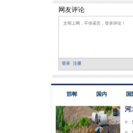
邯郸
国内
国
河