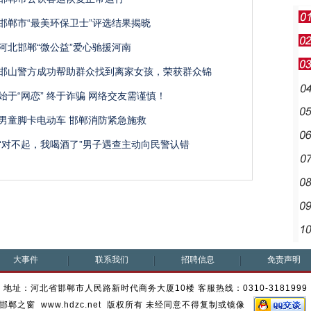
邯郸市“最美环保卫士”评选结果揭晓
河北邯郸“微公益”爱心驰援河南
邯山警方成功帮助群众找到离家女孩，荣获群众锦
始于“网恋” 终于诈骗 网络交友需谨慎！
男童脚卡电动车 邯郸消防紧急施救
“对不起，我喝酒了”男子遇查主动向民警认错
大事件
联系我们
招聘信息
免责声明
地址：河北省邯郸市人民路新时代商务大厦10楼 客服热线：0310-3181999
邯郸之窗 www.hdzc.net 版权所有 未经同意不得复制或镜像