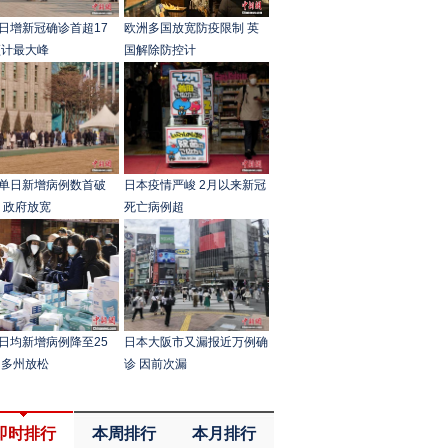
日增新冠确诊首超17
欧洲多国放宽防疫限制 英
预计最大峰
国解除防控计
单日新增病例数首破
日本疫情严峻 2月以来新冠
万 政府放宽
死亡病例超
日均新增病例降至25
日本大阪市又漏报近万例确
 多州放松
诊 因前次漏
即时排行
本周排行
本月排行