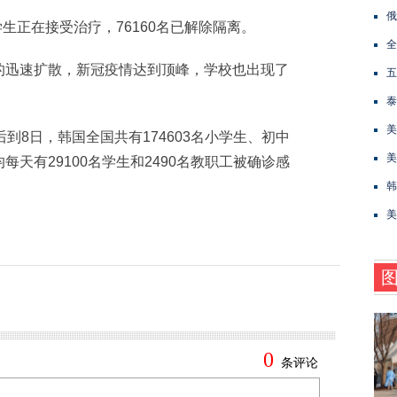
俄
生正在接受治疗，76160名已解除隔离。
全
迅速扩散，新冠疫情达到顶峰，学校也出现了
五
泰
美
8日，韩国全国共有174603名小学生、初中
美
天有29100名学生和2490名教职工被确诊感
韩
美