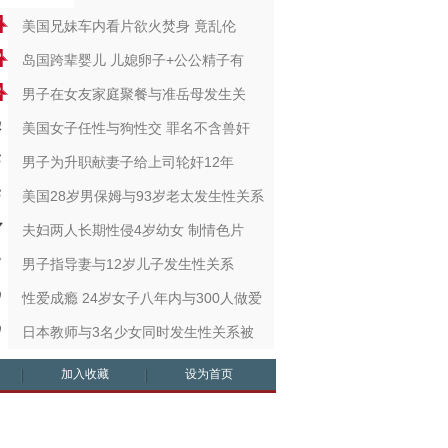
美国兄妹车内看片欲火焚身 竟乱伦
岛国跨辈婴儿 儿媳卵子+公公精子有
男子在女友家庭聚餐与准岳母发生关
美国女子任性与狗性交 罪名不含兽奸
男子为升职献妻子给上司轮奸12年
美国28岁男保姆与93岁老太发生性关系
夫妇两人长期性侵4岁幼女 制情色片
男子指导妻与12岁儿子发生性关系
性爱成瘾 24岁女子八年内与300人做爱
日本教师与3名少女同时发生性关系被
加入收藏
设为首页