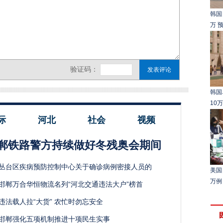
韩国
万 
韩国
10
际
河北
社会
视频
郸铁路警方持续做好冬残奥会期间
丛台区疾病预防控制中心关于确诊病例密接人员的
美国
万例
邯郸万合华恒物流名列“河北交通违法大户”榜首
违法载人拉“大货” 农忙时勿忘安全
邯郸强化五项机制推进十项民生实事