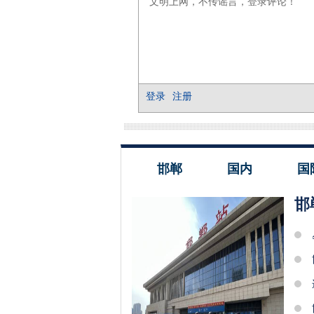
邯郸
国内
国
邯