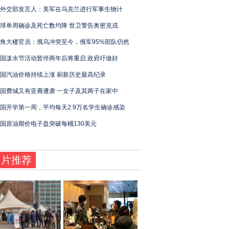
外交部发言人：美军在乌克兰进行军事生物计
球单周确诊及死亡数均降 世卫警告奥密克戎
角大楼官员：俄乌冲突至今，俄军95%部队仍然
国泼水节活动暂停两年后将重启 政府吁做好
国汽油价格持续上涨 刷新历史最高纪录
国费城又有亚裔遭袭 一女子及其两子在家中
国开学第一周，平均每天2.9万名学生确诊感染
国原油期价电子盘突破每桶130美元
图片推荐