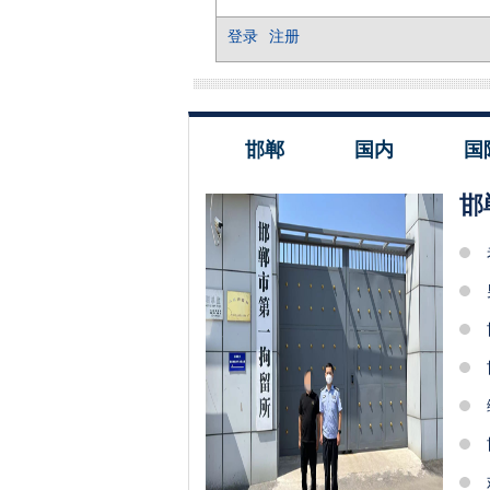
邯郸
国内
国
邯