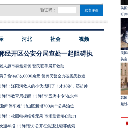
美国
吁停
际
河北
社会
视频
郸经开区公安分局查处一起阻碍执
美国
英亩
老人超市突然晕倒 警民联手展开救助
男子偷转好友6000余元 复兴民警全力破案悉数追
邯郸：滏阳河救人的小伙找到了！才18岁，还超帅
邯郸市教育局提醒！邯郸市“五洲中专”在永年
韩国
超过
缓解“停车难” 邯山区新增700余个公共泊位
邯郸：校园电梯维修无果 市场监管倾心助力
欢迎举报！邯郸警方公开征集违法犯罪线索