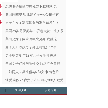
怂恿妻子拍摄与狗性交不雅视频 英
岛国跨辈婴儿 儿媳卵子+公公精子有
男子在女友家庭聚餐与准岳母发生关
美国28岁男保姆与93岁老太发生性关系
美国兄妹车内看片欲火焚身 竟乱伦
男子为升职献妻子给上司轮奸12年
男子指导妻与12岁儿子发生性关系
美国女子任性与狗性交 罪名不含兽奸
夫妇两人长期性侵4岁幼女 制情色片
性爱成瘾 24岁女子八年内与300人做爱
加入收藏
设为首页