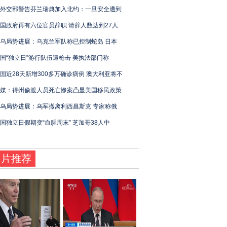
外交部警告芬兰瑞典加入北约：一旦安全遭到
国政府再有六位官员辞职 请辞人数达到27人
乌局势进展：乌克兰军队称已控制蛇岛 日本
国“独立日”游行队伍遭枪击 美执法部门称
国近28天新增300多万确诊病例 澳大利亚将不
媒：得州偷渡人员死亡惨案凸显美国移民政策
乌局势进展：乌军撤离利西昌斯克 专家称俄
国独立日假期变“血腥周末” 芝加哥38人中
图片推荐