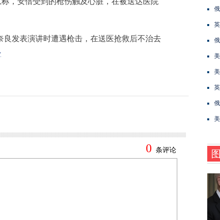
息称，安倍受到的枪伤触及心脏，在被送达医院
俄
英
良发表演讲时遭遇枪击，在送医抢救后不治去
俄
>
美
美
英
俄
美