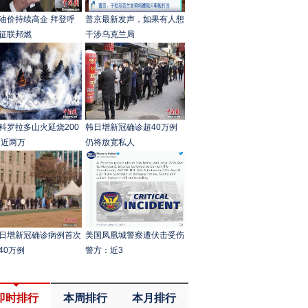
油价持续高企 拜登呼
普京最新发声，如果有人想
征联邦燃
干涉乌克兰局
科罗拉多山火延烧200
韩日增新冠确诊超40万例
 近两万
仍将放宽私人
日增新冠确诊病例首次
美国凤凰城警察遭伏击受伤
40万例
警方：近3
即时排行
本周排行
本月排行