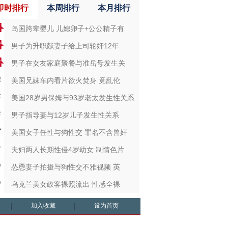
即时排行
本周排行
本月排行
岛国跨辈婴儿 儿媳卵子+公公精子有
男子为升职献妻子给上司轮奸12年
男子在女友家庭聚餐与准岳母发生关
美国兄妹车内看片欲火焚身 竟乱伦
美国28岁男保姆与93岁老太发生性关系
男子指导妻与12岁儿子发生性关系
美国女子任性与狗性交 罪名不含兽奸
夫妇两人长期性侵4岁幼女 制情色片
怂恿妻子拍摄与狗性交不雅视频 英
乌克兰美女政客裸照流出 性感全裸
加入收藏
设为首页