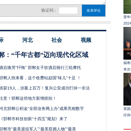
受年
20
际
河北
社会
视频
郸：“千年古都”迈向现代化区域
福奇
酒后痛哭“忏悔” 邯郸女子饮酒后骑行三轮摩托
本次
邯郸人快来看，这个收费站赵国“味儿”十足 ！
抓获19人，涉案上百万！复兴公安成功打掉一非法
注意！邯郸这些地方新增抓拍！
河北邯郸公积金“全部业务网上办”成果亮相数字
美国
吁停
《邯郸市科技创新“十四五”规划》来了
邯郸市“最美退役军人”“最美双拥人物”“最美