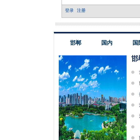
邯郸
国内
国
邯