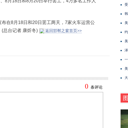
8月18日和8月20日举行罢工，4万多名工作人
受
。
韩
在8月18日和20日罢工两天，7家火车运营公
美
总台记者 康炘冬)
返回邯郸之窗首页>>
约
美
泽
一
美
大