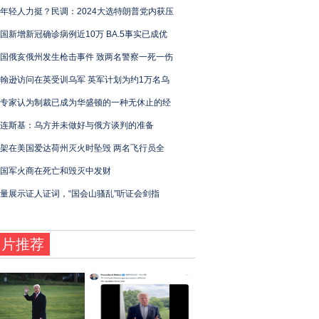
年轻人力挺？民调：2024大选特朗普党内获压
国新增新冠确诊病例近10万 BA.5事实已成优
国俄亥俄州发生枪击事件 致两名警察一死一伤
翰逊访问在英受训乌军 英军计划为约1万名乌
专家认为制裁已成为华盛顿的一种无休止的经
连斯基：乌方并未做好与俄方谈判的准备
架在美国爱达荷州灭火时坠毁 两名飞行员全
国军火商在死亡和毁灭中发财
量展示证人证词，“国会山骚乱”听证会剑指
图片推荐