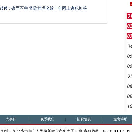
邯郸：锲而不舍 将隐姓埋名近十年网上逃犯抓获
大事件
联系我们
招聘信息
免责声明
地址：河北省邯郸市人民路新时代商务大厦10楼 客服热线：0310-3181999