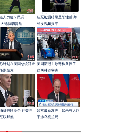
轻人力挺？民调：
新冠检测结果呈阳性后 拜
24大选特朗普党
登发视频报平
称计划在美国总统拜登
美国新冠主导毒株又换了
任期结束
这两种奥密克
油价持续高企 拜登呼
普京最新发声，如果有人想
征联邦燃
干涉乌克兰局