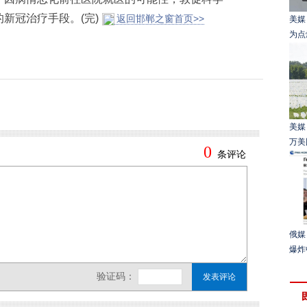
新冠治疗手段。(完)
返回邯郸之窗首页>>
美媒
为点
美媒
万美
俄媒
爆炸