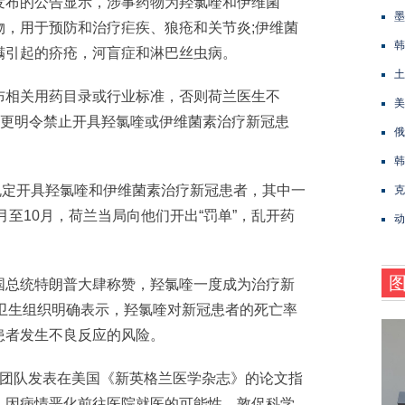
布的公告显示，涉事药物为羟氯喹和伊维菌
墨
物，用于预防和治疗疟疾、狼疮和关节炎;伊维菌
韩
螨引起的疥疮，河盲症和淋巴丝虫病。
土
相关用药目录或行业标准，否则荷兰医生不
美
局更明令禁止开具羟氯喹或伊维菌素治疗新冠患
俄
韩
规定开具羟氯喹和伊维菌素治疗新冠患者，其中一
克
月至10月，荷兰当局向他们开出“罚单”，乱开药
动
总统特朗普大肆称赞，羟氯喹一度成为治疗新
界卫生组织明确表示，羟氯喹对新冠患者的死亡率
患者发生不良反应的风险。
团队发表在美国《新英格兰医学杂志》的论文指
，因病情恶化前往医院就医的可能性，敦促科学