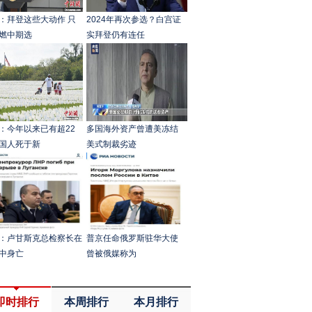
：拜登这些大动作 只
2024年再次参选？白宫证
燃中期选
实拜登仍有连任
：今年以来已有超22
多国海外资产曾遭美冻结
国人死于新
美式制裁劣迹
：卢甘斯克总检察长在
普京任命俄罗斯驻华大使
中身亡
曾被俄媒称为
即时排行
本周排行
本月排行