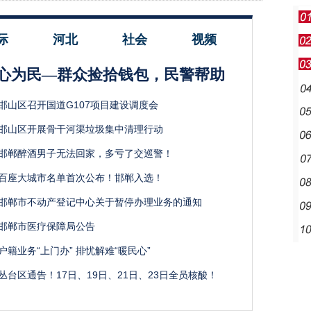
际
河北
社会
视频
心为民—群众捡拾钱包，民警帮助
邯山区召开国道G107项目建设调度会
邯山区开展骨干河渠垃圾集中清理行动
邯郸醉酒男子无法回家，多亏了交巡警！
百座大城市名单首次公布！邯郸入选！
邯郸市不动产登记中心关于暂停办理业务的通知
邯郸市医疗保障局公告
户籍业务“上门办” 排忧解难“暖民心”
丛台区通告！17日、19日、21日、23日全员核酸！