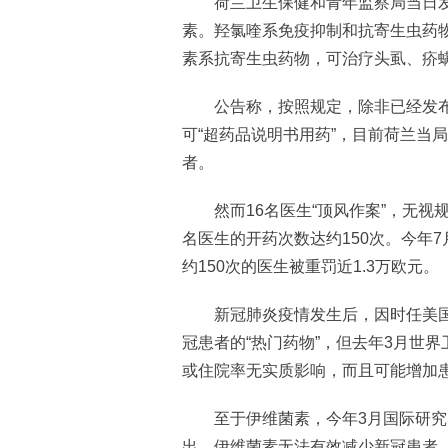
荷兰卫生保健和青年监察局当日发
素。羟氯喹系免疫抑制和抗寄生虫药
素系抗寄生虫药物，可治疗头虱、疥
公告称，按照规定，除非已经发布
可“超药品说明书用药”，目前荷兰当
者。
然而16名医生“顶风作案”，无视
名医生的开药次数达约150次。今年7
约150次的医生被重罚近1.3万欧元。
新冠肺炎疫情发生后，因时任美国
冠患者的“热门药物”，但去年3月世
或住院率无实质影响，而且可能增加
至于伊维菌素，今年3月国际研究
出，伊维菌素无法有效减少新冠患者