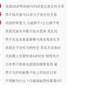
美国28岁男保姆与93岁老太发生性关系
男子指导妻与12岁儿子发生性关系
岛国跨辈婴儿 儿媳卵子+公公精子有
美国兄妹车内看片欲火焚身 竟乱伦
男子在女友家庭聚餐与准岳母发生关
美国女子任性与狗性交 罪名不含兽奸
夫妇两人长期性侵4岁幼女 制情色片
日本男子割睾丸阴茎给顾客食用 被
男子为升职献妻子给上司轮奸12年
不理解为什么？日媒揭秘男性要看A片