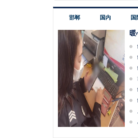
邯郸
国内
国
暖