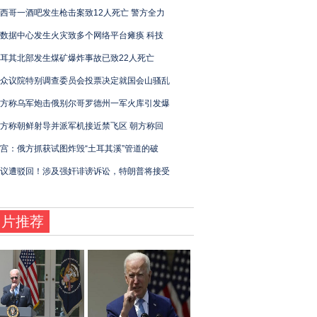
西哥一酒吧发生枪击案致12人死亡 警方全力
数据中心发生火灾致多个网络平台瘫痪 科技
耳其北部发生煤矿爆炸事故已致22人死亡
众议院特别调查委员会投票决定就国会山骚乱
方称乌军炮击俄别尔哥罗德州一军火库引发爆
方称朝鲜射导并派军机接近禁飞区 朝方称回
宫：俄方抓获试图炸毁“土耳其溪”管道的破
议遭驳回！涉及强奸诽谤诉讼，特朗普将接受
图片推荐