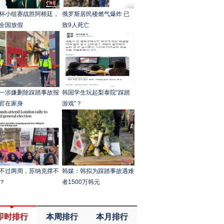
杯小组赛战胜阿根廷，
俄罗斯居民楼燃气爆炸 已
全国放假
致9人死亡
一涉嫌删除踩踏事故报
韩国学生玩起梨泰院“踩踏
官在家身
游戏”？
不过两周，苏纳克撑不
韩媒：韩拟为踩踏事故遇难
？
者1500万韩元
即时排行
本周排行
本月排行