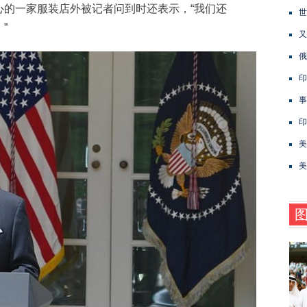
一家服装店外被记者问到时还表示，“我们还
世
”
又
俄
印
事
印
美
美