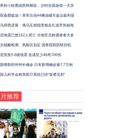
界杯小组赛战胜阿根廷，沙特全国放假一天庆
双叒叕盗油！美军出动44辆油罐车盗运叙利亚
乌局势进展：俄乌互相指责炮击扎波罗热核电
尼地震已致162人死亡 当地官员称遇难者大多
关核酸检测、风险区划定 国务院联防联控机
尼突发5.6级地震 造成至少46死700伤
国俄勒冈州州长确诊 日本新增确诊逾7.7万例
国儿科学会称美医疗系统已经“捉襟见肘”
图片推荐