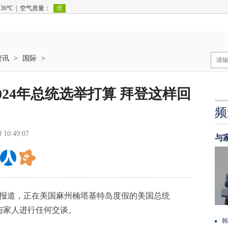
资讯
>
国际
>
24年总统选举打算 拜登这样回
频
8 10:49:07
与
网报道，正在美国麻州楠塔基特岛度假的美国总统
与家人进行任何交谈。
韩