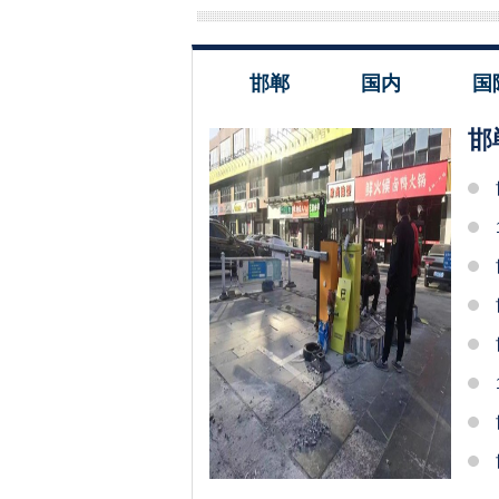
邯郸
国内
国
邯