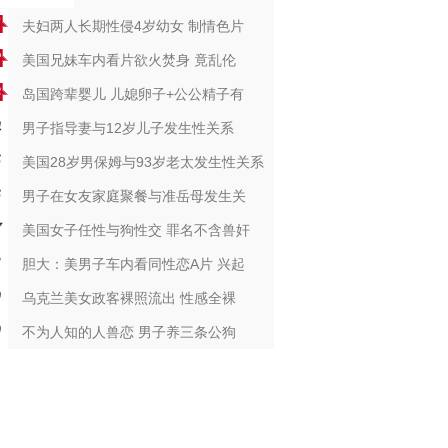
夫妇两人长期性侵4岁幼女 制情色片
美国兄妹车内看片欲火焚身 竟乱伦
岛国跨辈婴儿 儿媳卵子+公公精子有
男子指导妻与12岁儿子发生性关系
美国28岁男保姆与93岁老太发生性关系
男子在女友家庭聚餐与准岳母发生关
美国女子任性与狗性交 罪名不含兽奸
胆大：美男子车内看同性恋A片 兴起
乌克兰美女政客裸照流出 性感全裸
不为人知的人兽恋 男子养三条公狗