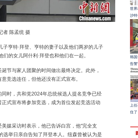
世界
沙特
者 陈孟统 摄
儿子亨特·拜登、亨特的妻子以及他们两岁的儿子
他们的女儿阿什利·拜登也和他们在一起。
韩国
告警
诞节与家人团聚的时间做出最终决定。此外，
有意竞选连任，但他还没有正式宣布。
时，共和党2024年总统候选人提名竞争已经
普正式宣布将参加竞选，成为首位发起竞选活动
上任
住了
媒采访时表示，他已告诉白宫，他“完全支
候的选举日亲自告知了拜登本人。纽森曾被认为是