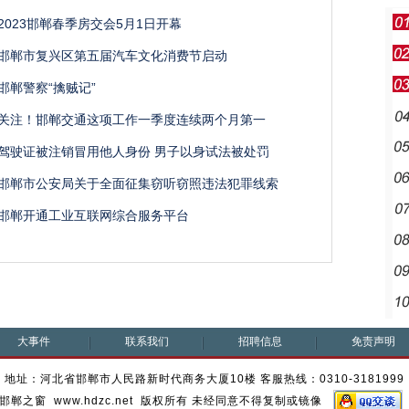
2023邯郸春季房交会5月1日开幕
邯郸市复兴区第五届汽车文化消费节启动
邯郸警察“擒贼记”
关注！邯郸交通这项工作一季度连续两个月第一
驾驶证被注销冒用他人身份 男子以身试法被处罚
邯郸市公安局关于全面征集窃听窃照违法犯罪线索
邯郸开通工业互联网综合服务平台
大事件
联系我们
招聘信息
免责声明
地址：河北省邯郸市人民路新时代商务大厦10楼 客服热线：0310-3181999
邯郸之窗 www.hdzc.net 版权所有 未经同意不得复制或镜像