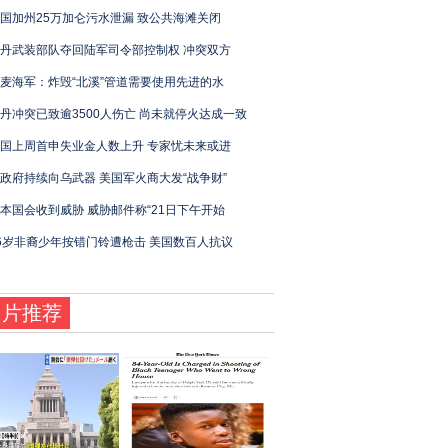
国加州25万加仑污水泄漏 致公共海滩关闭
丹武装部队夺回陆军司令部控制权 冲突双方
麦海军：炸毁“北溪”管道需要使用先进的水
丹冲突已致逾3500人伤亡 尚未就停火达成一致
国上周首申失业金人数上升 专家忧未来或进
政府持续向乌武器 美国军火商大发“战争财”
本国会收到威胁 威胁邮件称“21日下午开始
6岁非裔少年按错门铃遭枪击 美国数百人抗议
图片推荐