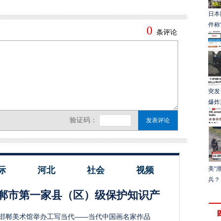
日本
件称
突发
爆炸
际
河北
社会
视频
美“
兵？
郸市第一家县（区）级保护知识产
邯郸美术馆举办工写当代——当代中国画名家作品