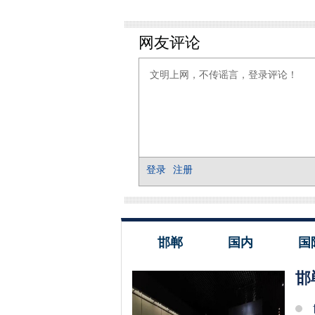
邯郸
国内
国
邯