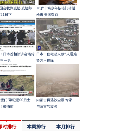
国会收到威胁 威胁邮
16岁非裔少年按错门铃遭
“21日下
枪击 美国数百
！日本首相演讲会场传
日本一住宅起火致5人遇难
声 一男
警方不排除
泄密门”嫌犯是00后士
内蒙古再遇沙尘暴 专家：
！被捕前
与蒙古气旋强
即时排行
本周排行
本月排行