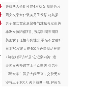
夫妇两人长期性侵4岁幼女 制情色片
因女友穿女仆装美男子发怒 将其捆
男子在女友家庭聚餐与准岳母发生关
非洲女孩陋俗割礼 残忍割阴蒂阴唇
美国女子任性与狗性交 罪名不含兽奸
日本70岁老人扔400斤色情制品被捕
7旬老妇拜访邻居“忘记穿内裤” 遭
美国女教师课堂上当众喂奶 引男生
邯郸女车主酒后大闹天宫，交警无奈
沙特王子100万买卡戴珊一晚 解读名