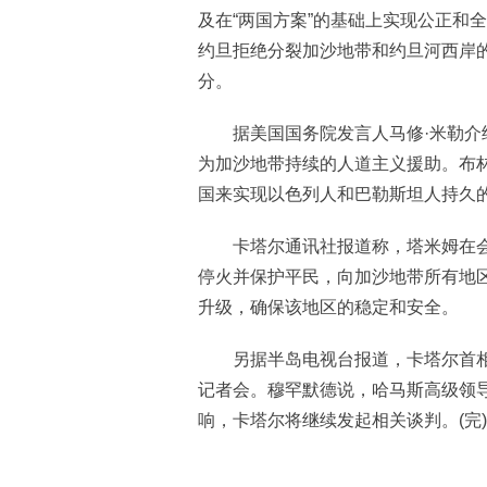
及在“两国方案”的基础上实现公正和
约旦拒绝分裂加沙地带和约旦河西岸
分。
据美国国务院发言人马修·米勒介绍
为加沙地带持续的人道主义援助。布
国来实现以色列人和巴勒斯坦人持久
卡塔尔通讯社报道称，塔米姆在会
停火并保护平民，向加沙地带所有地
升级，确保该地区的稳定和安全。
另据半岛电视台报道，卡塔尔首相
记者会。穆罕默德说，哈马斯高级领
响，卡塔尔将继续发起相关谈判。(完)