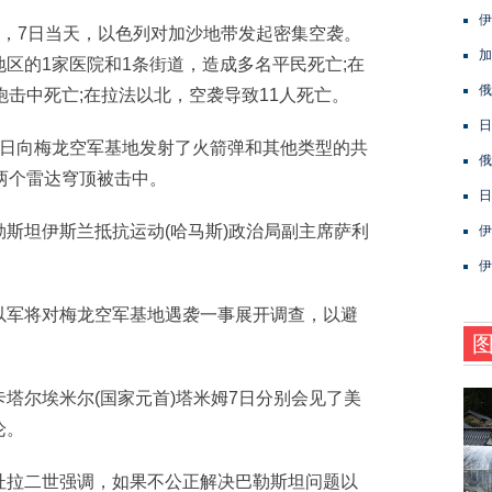
伊
，7日当天，以色列对加沙地带发起密集空袭。
加
区的1家医院和1条街道，造成多名平民死亡;在
俄
炮击中死亡;在拉法以北，空袭导致11人死亡。
日
日向梅龙空军基地发射了火箭弹和其他类型的共
俄
两个雷达穹顶被击中。
日
坦伊斯兰抵抗运动(哈马斯)政治局副主席萨利
伊
伊
军将对梅龙空军基地遇袭一事展开调查，以避
尔埃米尔(国家元首)塔米姆7日分别会见了美
论。
拉二世强调，如果不公正解决巴勒斯坦问题以