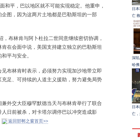
全面和平，巴以地区就不可能实现稳定。他重申，
日本
的企图，因为这两片土地都是巴勒斯坦的一部
亡 
，布林肯与阿卜杜拉二世同意继续密切协调，
林肯在会面中说，美国支持建立独立的巴勒斯坦
的和平与安全。
深陷
哈佛
见布林肯时表示，必须努力实现加沙地带立即
区充足、可持续的人道主义援助，努力避免局势
兼外交大臣穆罕默德当天与布林肯举行了联合
日本
导人日前被杀，对卡塔尔调停巴以冲突造成影
亡，
返回邯郸之窗首页>>