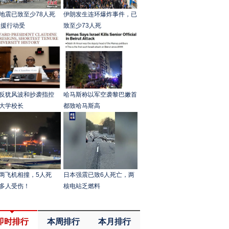
地震已致至少78人死
伊朗发生连环爆炸事件，已
救援行动受
致至少73人死
反犹风波和抄袭指控
哈马斯称以军空袭黎巴嫩首
大学校长
都致哈马斯高
两飞机相撞，5人死
日本强震已致6人死亡，两
多人受伤！
核电站乏燃料
即时排行
本周排行
本月排行