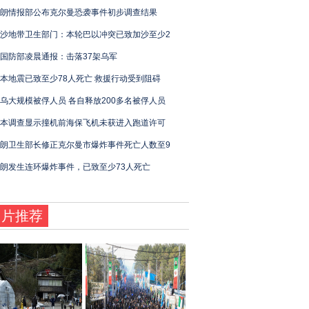
朗情报部公布克尔曼恐袭事件初步调查结果
沙地带卫生部门：本轮巴以冲突已致加沙至少2
国防部凌晨通报：击落37架乌军
本地震已致至少78人死亡 救援行动受到阻碍
乌大规模被俘人员 各自释放200多名被俘人员
本调查显示撞机前海保飞机未获进入跑道许可
朗卫生部长修正克尔曼市爆炸事件死亡人数至9
朗发生连环爆炸事件，已致至少73人死亡
图片推荐