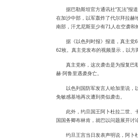
据巴勒斯坦官方通讯社“瓦法”报道
在加沙中部，以军轰炸了代尔拜拉赫地
南部，汗尤尼斯至少有71人在空袭和
据《以色列时报》报道，真主党6
62枚。真主党发布的视频显示，以方
真主党称，这次袭击是为报复巴勒斯
赫·阿鲁里遇袭身亡。
以色列国防军发言人哈加里说，以
免敏感基地再次遭到类似袭击。
此外，约旦国王阿卜杜拉二世、卡塔
国国务卿布林肯，就巴以问题展开讨
约旦王宫当日发表声明说，阿卜杜