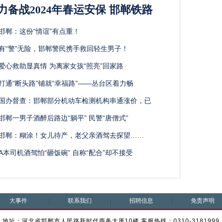
力备战2024年春运安保 邯郸铁路
邯郸：这份“情谊”有点重！
有“警”无险，邯郸警民携手救回轻生男子！
爱心救助显真情 为离家女孩“照亮”回家路
打通“断头路”铺就“幸福路”——丛台区着力畅
国办督查：邯郸部分机动车检测机构串通涨价，已
邯郸一男子酒醉后路边“躺平” 民警“唐僧式”
邯郸：糊涂！女儿待产，老父亲酒驾去探望……
A本司机酒驾怕“砸饭碗” 自称“配合”却不接受
大事件
联系我们
招聘信息
免责声明
地址：河北省邯郸市人民路新时代商务大厦10楼 客服热线：0310-3181999