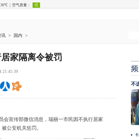
资讯
>
国内
>
行居家隔离令被罚
频
4 21:45:39
不
员会宣传部微信消息，瑞丽一市民因不执行居家
，被公安机关惩罚。
长