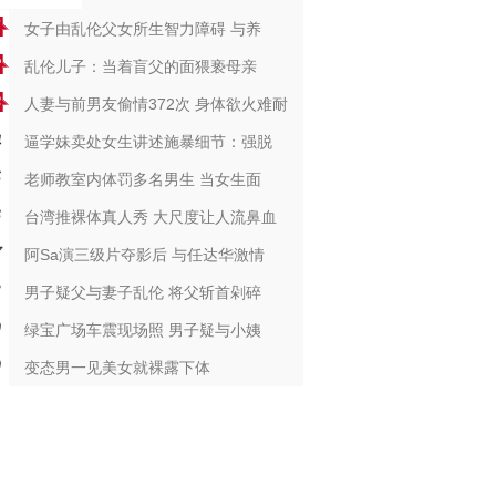
女子由乱伦父女所生智力障碍 与养
乱伦儿子：当着盲父的面猥亵母亲
人妻与前男友偷情372次 身体欲火难耐
逼学妹卖处女生讲述施暴细节：强脱
老师教室内体罚多名男生 当女生面
台湾推裸体真人秀 大尺度让人流鼻血
阿Sa演三级片夺影后 与任达华激情
男子疑父与妻子乱伦 将父斩首剁碎
绿宝广场车震现场照 男子疑与小姨
变态男一见美女就裸露下体