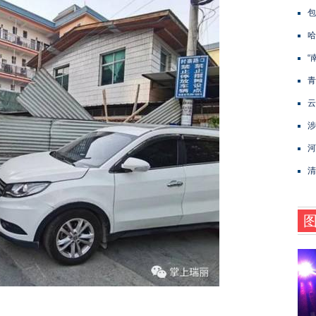
包
哈
“
青
云
涉
河
清