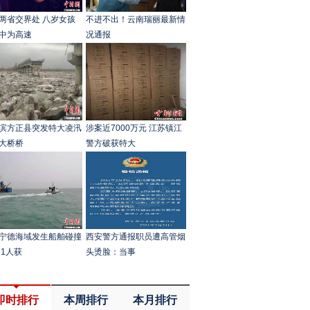
两省交界处 八岁女孩
不进不出！云南瑞丽最新情
中为高速
况通报
滨方正县突发特大凌汛
涉案近7000万元 江苏镇江
大桥桥
警方破获特大
宁德海域发生船舶碰撞
西安警方通报职员遭高管烟
 1人获
头烫脸：当事
即时排行
本周排行
本月排行