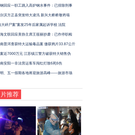
钢回应一职工跳入高炉钢水事件：已排除刑事
尔滨方正县突发特大凌汛 新兴大桥桥墩坍塌
南大碎尸案”案发25年后家属起诉学校 法院
海文联回应美协主席王筱丽抄袭：已作停职检
南普洱查获特大运输毒品案 缴获鸦片33.87公斤
案近7000万元 江苏镇江警方破获特大销售伪
南安阳一非法营运客车闯红灯致6死6伤
明、五一假期各地将迎旅游高峰——旅游市场
图片推荐