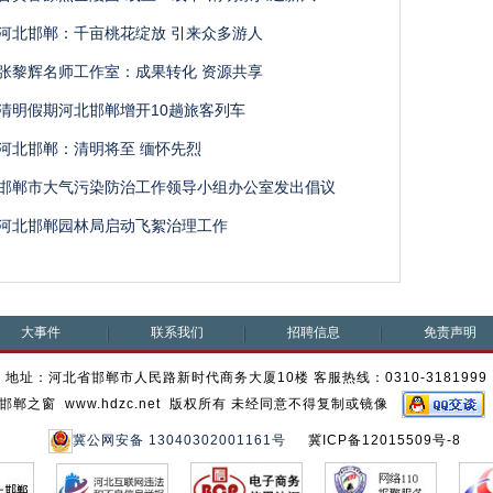
河北邯郸：千亩桃花绽放 引来众多游人
张黎辉名师工作室：成果转化 资源共享
清明假期河北邯郸增开10趟旅客列车
河北邯郸：清明将至 缅怀先烈
邯郸市大气污染防治工作领导小组办公室发出倡议
河北邯郸园林局启动飞絮治理工作
大事件
联系我们
招聘信息
免责声明
地址：河北省邯郸市人民路新时代商务大厦10楼 客服热线：0310-3181999
邯郸之窗 www.hdzc.net 版权所有 未经同意不得复制或镜像
冀公网安备 13040302001161号
冀ICP备12015509号-8