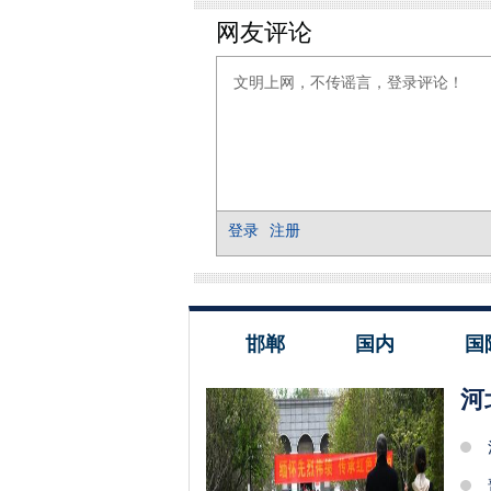
邯郸
国内
国
河