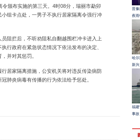
令颁布实施的第三天。4时08分，瑞丽市勐卯
晋豫
民小组卡点处，一男子不执行居家隔离令强行冲
夜雨
员阻拦后，不听劝阻私自翻越围栏冲卡进入上
不执行政府在紧急状态情况下依法发布的决定、
育，并对其惩罚。
哈尔
新兴
行居家隔离措施，公安机关将对违反传染病防
新冠肺炎病毒有传播的行为依法给予惩处。
福建
事故