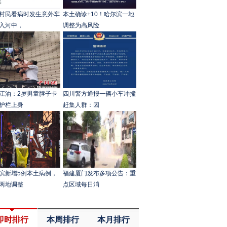
村民看病时发生意外车
本土确诊+10！哈尔滨一地
入河中，
调整为高风险
江油：2岁男童脖子卡
四川警方通报一辆小车冲撞
护栏上身
赶集人群：因
滨新增5例本土病例，
福建厦门发布多项公告：重
两地调整
点区域每日消
即时排行
本周排行
本月排行