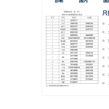
邯郸
国内
国
只