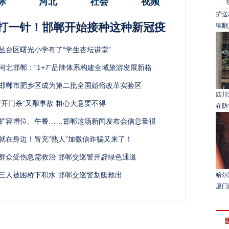
际
河北
社会
视频
护送
打一针！邯郸开始接种这种新冠疫
辆翻
丛台区曙光小学有了“学生杏坛讲堂”
河北邯郸：“1+7”品牌体系构建全域旅游发展新格
邯郸市肥乡区成为第二批全国婚俗改革实验区
四川
“开门杀”又酿事故 粗心大意要不得
在防
扩容增位、午餐……邯郸这场新闻发布会信息量很
就在身边！冒充“熟人”加微信诈骗又来了！
群众受伤急需救治 邯郸交巡警开辟绿色通道
三人被困桥下积水 邯郸交巡警划艇救出
哈尔
厦门