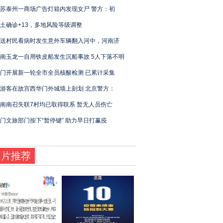
苏泰州一商场广告灯箱内发现女尸 警方：初
土确诊+13，多地风险等级调整
送村民看病时发生意外车辆翻入河中，河南济
南玉龙一自用铁皮船发生沉船事故 5人下落不明
门开展新一轮全市全员核酸检测 已累计采集
游客在故宫西华门外城墙上刻划 北京警方：
南南召失联7村均已取得联系 暂无人员伤亡
门文旅部门按下“暂停键” 助力早日打赢疫
图片推荐