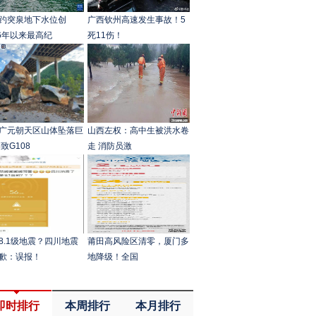
趵突泉地下水位创
广西钦州高速发生事故！5
66年以来最高纪
死11伤！
广元朝天区山体坠落巨
山西左权：高中生被洪水卷
致G108
走 消防员激
8.1级地震？四川地震
莆田高风险区清零，厦门多
歉：误报！
地降级！全国
即时排行
本周排行
本月排行