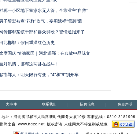
邯郸一小区地下室渗水无人管，全靠业主“自救”
男子醉驾被查“花样”吹气，妄图嫁祸“雪碧”蒙
网传邯郸某镇干部和群众群殴？警情通报来了……
河北邯郸：假日重温红色历史
欢度国庆 情满家国｜河北邯郸：在典故中品味文
面对汛情，邯郸这两县在战斗！
@邯郸人：明天限行有变，"4"和"9"别开车
大事件
联系我们
招聘信息
免责声明
地址：河北省邯郸市人民路新时代商务大厦10楼 客服热线：0310-3181999
邯郸之窗 www.hdzc.net 版权所有 未经同意不得复制或镜像
冀公网安备 13040302001161号
冀ICP备12015509号-8