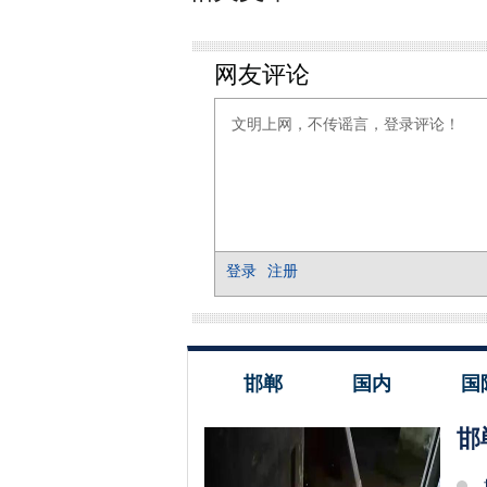
邯郸
国内
国
邯