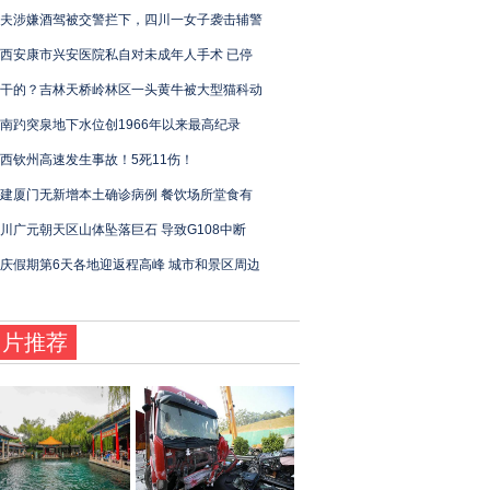
夫涉嫌酒驾被交警拦下，四川一女子袭击辅警
西安康市兴安医院私自对未成年人手术 已停
干的？吉林天桥岭林区一头黄牛被大型猫科动
南趵突泉地下水位创1966年以来最高纪录
西钦州高速发生事故！5死11伤！
建厦门无新增本土确诊病例 餐饮场所堂食有
川广元朝天区山体坠落巨石 导致G108中断
庆假期第6天各地迎返程高峰 城市和景区周边
图片推荐