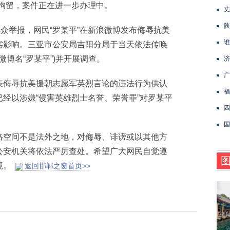
拘留，案件正在进一步办理中。
丈
陕
众举报，网民“罗某平”在新浪微博发布侮辱抗美
谁
劣影响。三亚市公安局吉阳分局于当天依法传唤
微博名“罗某平”)并开展调查。
济
广
侮辱抗美援朝志愿军英烈言论的违法行为供认
福
经以涉嫌“侵害英雄烈士名誉、荣誉罪”对罗某平
四
国
空间不是法外之地，对侮辱、诽谤或以其他方
公安机关将依法严厉查处。希望广大网民自觉遵
境。
返回邯郸之窗首页>>