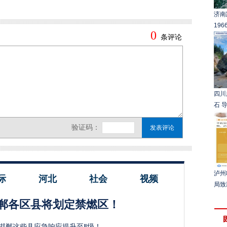
济南
19
四川
石 导
泸州
际
河北
社会
视频
局致
郸各区县将划定禁燃区！
邯郸这些县应急响应提升至Ⅱ级！