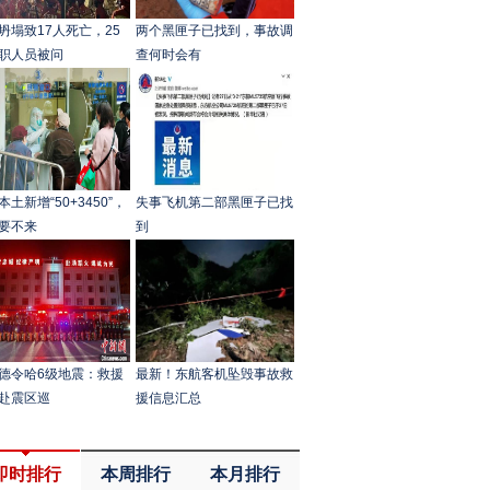
坍塌致17人死亡，25
​两个黑匣子已找到，事故调
职人员被问
查何时会有
本土新增“50+3450”，
失事飞机第二部黑匣子已找
要不来
到
德令哈6级地震：救援
最新！东航客机坠毁事故救
赴震区巡
援信息汇总
即时排行
本周排行
本月排行