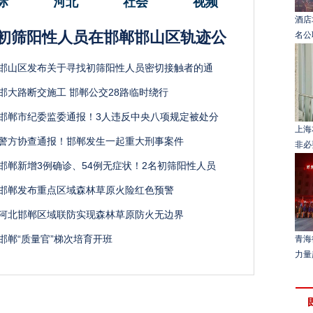
际
河北
社会
视频
酒店
初筛阳性人员在邯郸邯山区轨迹公
名公
邯山区发布关于寻找初筛阳性人员密切接触者的通
邯大路断交施工 邯郸公交28路临时绕行
邯郸市纪委监委通报！3人违反中央八项规定被处分
上海
警方协查通报！邯郸发生一起重大刑事案件
非必
邯郸新增3例确诊、54例无症状！2名初筛阳性人员
邯郸发布重点区域森林草原火险红色预警
河北邯郸区域联防实现森林草原防火无边界
邯郸“质量官”梯次培育开班
青海
力量