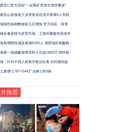
西交口官方回应“一起尾矿库发生溃坝事故”
南贡山县独龙江乡突发泥石流灾害致6人失联
海阳性病例数较前几日增加 官方回应：筛查
林长春疫情与农贸市场、工地等聚集性疫情并
海新增阳性感染者逾6300人 浦西地区核酸检
海第一批核酸筛查采样人次超1800万 阳性检
海：针对不同人群展开救治任务 封控期间急
土新增“1787+5442” 吉林1363例
图片推荐