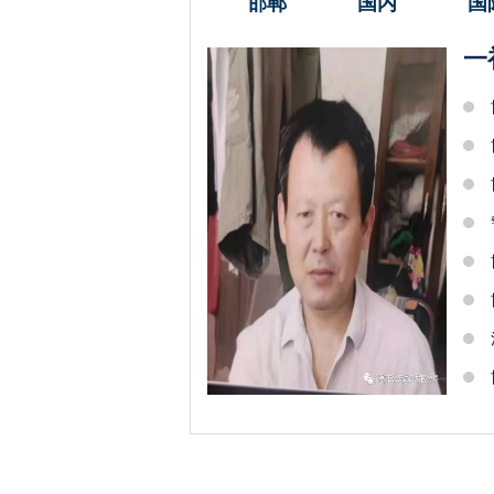
邯郸
国内
国
一