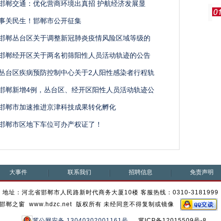
邯郸交通：优化营商环境出真招 护航经济发展显
事关民生！邯郸市公开征集
邯郸丛台区关于调整新冠肺炎疫情风险区域等级的
邯郸经开区关于两名初筛阳性人员活动轨迹的公告
丛台区疾病预防控制中心关于2人阳性感染者行程轨
邯郸新增4例，丛台区、经开区阳性人员活动轨迹公
邯郸市加速推进京津科技成果转化孵化
邯郸市区地下车位可办产权证了！
大事件
联系我们
招聘信息
免责声明
地址：河北省邯郸市人民路新时代商务大厦10楼 客服热线：0310-3181999
邯郸之窗 www.hdzc.net 版权所有 未经同意不得复制或镜像
冀公网安备 13040302001161号
冀ICP备12015509号-8