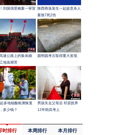
！刘国强受贿案一审宣
陕西商洛发生一起故意杀人
案致7死2伤
高速公路上的集体婚
圆明园考古取得重大发现
工地虽艰苦
月起多地核酸检测恢复
男孩失去父母后 邻居抚养
，多少钱？
12年助其考上
即时排行
本周排行
本月排行