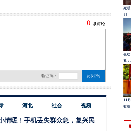
死缓
判
在建
礼：
11
际
河北
社会
视频
收费
小情暖！手机丢失群众急，复兴民