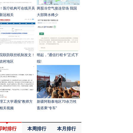
！医疗机构可在线开具
两股冷空气接连登场 我国
新冠相关
大部降水稀少
院联防联控机制发文！
明起，“通信行程卡”正式下
农村地区
线!
理工大学通报“教师方
新疆阿勒泰地区70余万牲
相关视频
畜搭乘“专车”
即时排行
本周排行
本月排行