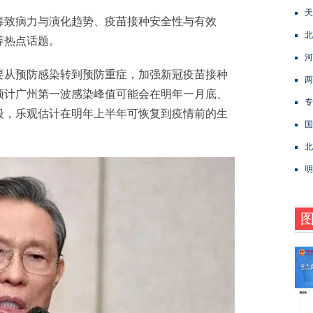
天
致病力与演化趋势、疫苗接种安全性与有效
北
等热点话题。
河
从预防感染转到预防重症，加强新冠疫苗接种
两
预计广州第一波感染峰值可能会在明年一月底、
专
段，乐观估计在明年上半年可恢复到疫情前的生
国
北
明