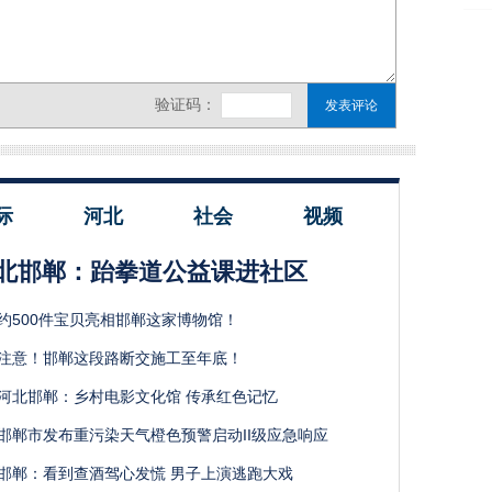
际
河北
社会
视频
北邯郸：跆拳道公益课进社区
约500件宝贝亮相邯郸这家博物馆！
注意！邯郸这段路断交施工至年底！
河北邯郸：乡村电影文化馆 传承红色记忆
邯郸市发布重污染天气橙色预警启动II级应急响应
邯郸：看到查酒驾心发慌 男子上演逃跑大戏