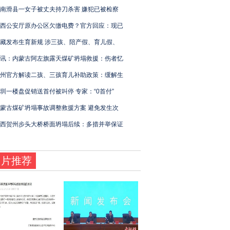
南滑县一女子被丈夫持刀杀害 嫌犯已被检察
西公安厅原办公区欠缴电费？官方回应：现已
藏发布生育新规 涉三孩、陪产假、育儿假、
讯：内蒙古阿左旗露天煤矿坍塌救援：伤者忆
州官方解读二孩、三孩育儿补助政策：缓解生
圳一楼盘促销送首付被叫停 专家：“0首付”
蒙古煤矿坍塌事故调整救援方案 避免发生次
西贺州步头大桥桥面坍塌后续：多措并举保证
图片推荐