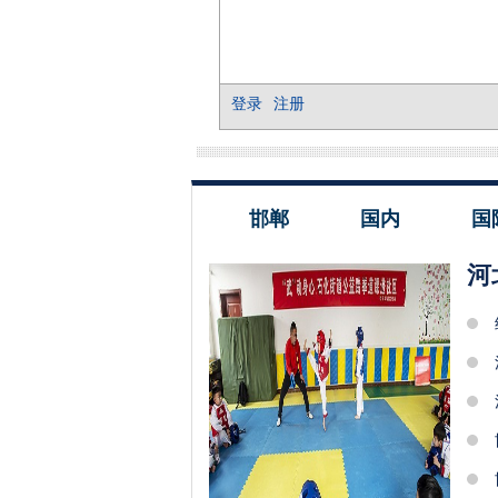
邯郸
国内
国
河