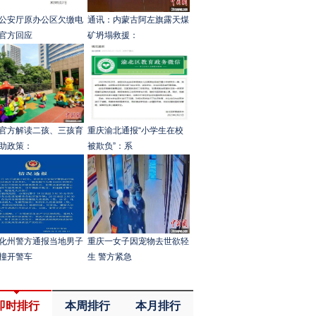
公安厅原办公区欠缴电
通讯：内蒙古阿左旗露天煤
官方回应
矿坍塌救援：
官方解读二孩、三孩育
重庆渝北通报“小学生在校
助政策：
被欺负”：系
化州警方通报当地男子
重庆一女子因宠物去世欲轻
撞开警车
生 警方紧急
即时排行
本周排行
本月排行