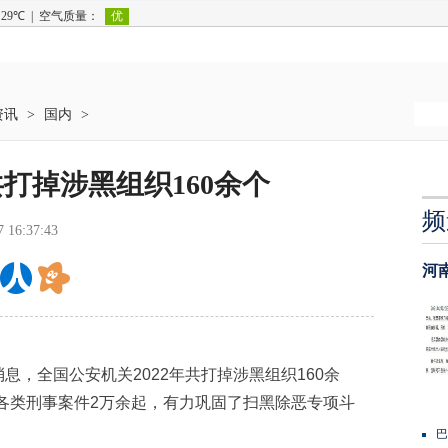
资讯
>
国内
>
共打掉涉黑组织160余个
频
7 16:37:43
河
息，全国公安机关2022年共打掉涉黑组织160余
获各类刑事案件2万余起，有力巩固了扫黑除恶专项斗
巴