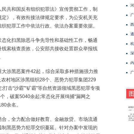
河
民共和国反有组织犯罪法》宣传贯彻工作，制
广
规定》，有效衔接法律规定要求，为公安机关充
西
组织犯罪工作中依法行政、依法办案重要依据。
通
态化扫黑除恶斗争先导性和基础性工作，畅通
杭
升线索核查质效，公安部共接收处置群众举报线
深
。
内
涉黑恶案件42起，综合采取多种措施强力推
广
及农村地区涉黑组织28个、恶势力犯罪集团229
打击“沙霸”“矿霸”等自然资源领域黑恶犯罪专项
个，破案5040余起;常态化开展缉捕“漏网之
80余名。
合，全力配合做好教育、金融放贷、市场流通
遏制黑恶势力犯罪交织蔓延。针对办案中发现的