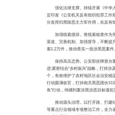
强化法律支撑。持续开展《中华人
定印发《公安机关反有组织犯罪工作
分发挥扫黑除恶主力军作用，在反有
加强线索摸排。将线索核查作为常
渠道、完善机制、加强督导，不断提
索1.2万件，推动查实一批涉黑恶案件
保持高压态势。公安部挂牌督办重大
进;紧密结合“乡村振兴”战略，打掉涉
个，有效维护了农村地区社会治安稳定;
行动圆满收官，打掉相关黑恶团伙310
鱼”行动，缉捕到案涉黑涉恶目标逃犯1
推动源头治理。以打开路、打建结
等重点行业领域专项整治工作，全力