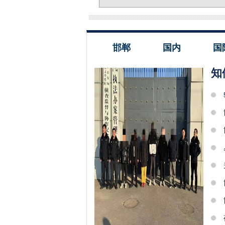
邯郸
国内
国
知