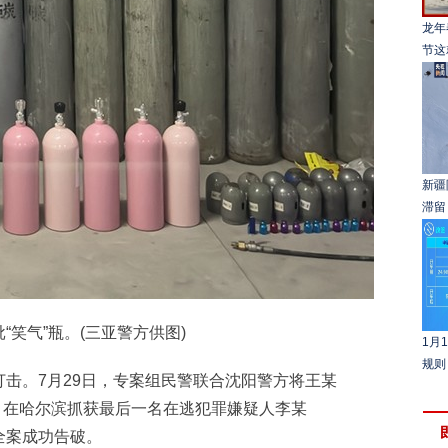
龙年
节这
新疆
滞留
气”瓶。(三亚警方供图)
1月
规则
。7月29日，专案组民警联合沈阳警方将王某
日，在哈尔滨抓获最后一名在逃犯罪嫌疑人李某
全案成功告破。