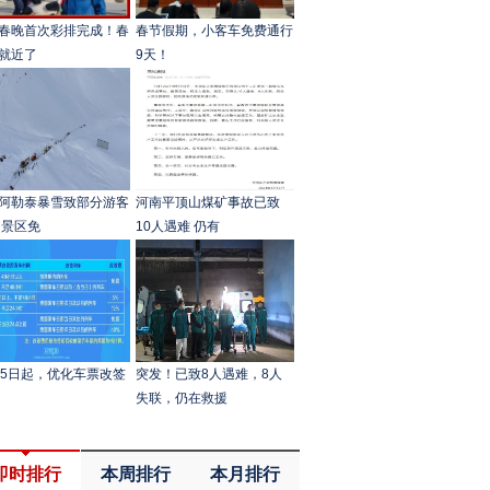
春晚首次彩排完成！春
春节假期，小客车免费通行
就近了
9天！
阿勒泰暴雪致部分游客
河南平顶山煤矿事故已致
 景区免
10人遇难 仍有
15日起，优化车票改签
突发！已致8人遇难，8人
失联，仍在救援
即时排行
本周排行
本月排行