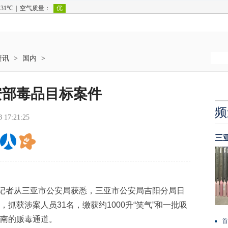
资讯
>
国内
>
安部毒品目标案件
频
8 17:21:25
三
)记者从三亚市公安局获悉，三亚市公安局吉阳分局日
，抓获涉案人员31名，缴获约1000升“笑气”和一批吸
海南的贩毒通道。
首