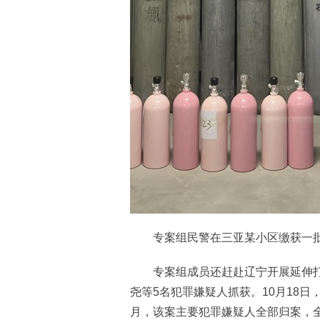
专案组民警在三亚某小区缴获一批“笑
专案组成员还赶赴辽宁开展延伸打击
尧等5名犯罪嫌疑人抓获。10月18
月，该案主要犯罪嫌疑人全部归案，