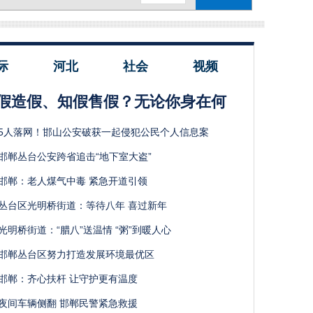
际
河北
社会
视频
假造假、知假售假？无论你身在何
5人落网！邯山公安破获一起侵犯公民个人信息案
邯郸丛台公安跨省追击“地下室大盗”
邯郸：老人煤气中毒 紧急开道引领
丛台区光明桥街道：等待八年 喜过新年
光明桥街道：“腊八”送温情 “粥”到暖人心
邯郸丛台区努力打造发展环境最优区
邯郸：齐心扶杆 让守护更有温度
夜间车辆侧翻 邯郸民警紧急救援