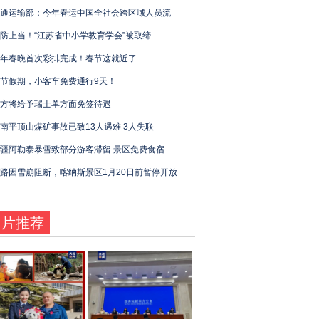
通运输部：今年春运中国全社会跨区域人员流
防上当！“江苏省中小学教育学会”被取缔
年春晚首次彩排完成！春节这就近了
节假期，小客车免费通行9天！
方将给予瑞士单方面免签待遇
南平顶山煤矿事故已致13人遇难 3人失联
疆阿勒泰暴雪致部分游客滞留 景区免费食宿
路因雪崩阻断，喀纳斯景区1月20日前暂停开放
图片推荐