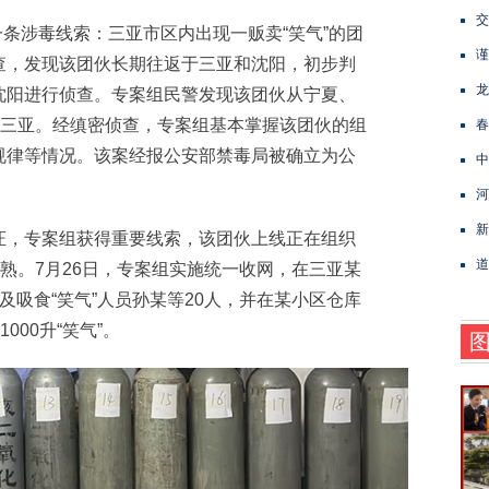
交
条涉毒线索：三亚市区内出现一贩卖“笑气”的团
谨
查，发现该团伙长期往返于三亚和沈阳，初步判
龙
沈阳进行侦查。专案组民警发现该团伙从宁夏、
往三亚。经缜密侦查，专案组基本掌握该团伙的组
春
规律等情况。该案经报公安部禁毒局被确立为公
中
河
新
，专案组获得重要线索，该团伙上线正在组织
道
成熟。7月26日，专案组实施统一收网，在三亚某
及吸食“笑气”人员孙某等20人，并在某小区仓库
000升“笑气”。