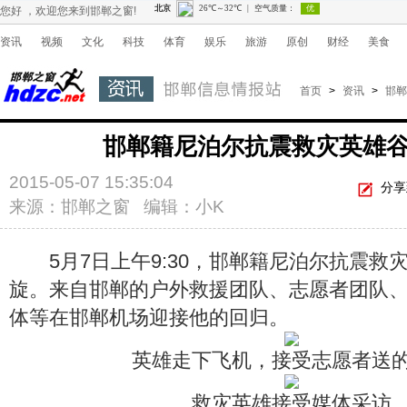
您好 ，欢迎您来到邯郸之窗!
资讯
视频
文化
科技
体育
娱乐
旅游
原创
财经
美食
首页
>
资讯
>
邯郸
邯郸籍尼泊尔抗震救灾英雄
2015-05-07 15:35:04
分享
来源：邯郸之窗 编辑：小K
5月7日上午9:30，邯郸籍尼泊尔抗震救
旋。来自邯郸的户外救援团队、志愿者团队
体等在邯郸机场迎接他的回归。
英雄走下飞机，接受志愿者送
救灾英雄接受媒体采访