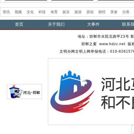
三
二（爆笑）
一（爆笑）
资讯
视频
文化
科技
体育
娱乐
旅游
原创
财经
美食
分类
首页
关于我们
大事件
联系
地址：邯郸市水院北路甲23号 客服热
邯郸之窗 www.hdzc.ne
文明办网文明上网举报电话：010-82615762