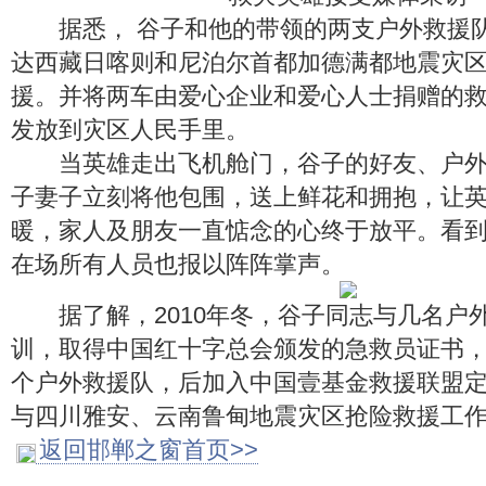
据悉， 谷子和他的带领的两支户外救援队
达西藏日喀则和尼泊尔首都加德满都地震灾
援。并将两车由爱心企业和爱心人士捐赠的
发放到灾区人民手里。
当英雄走出飞机舱门，谷子的好友、户外
子妻子立刻将他包围，送上鲜花和拥抱，让
暖，家人及朋友一直惦念的心终于放平。看
在场所有人员也报以阵阵掌声。
据了解，2010年冬，谷子同志与几名户
训，取得中国红十字总会颁发的急救员证书
个户外救援队，后加入中国壹基金救援联盟
与四川雅安、云南鲁甸地震灾区抢险救援工
返回邯郸之窗首页>>