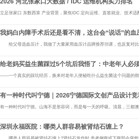
2026 河北张家口大数据 / IDC 运维机构实力排名
立足张家口 东数西算 产业背景，聚焦IDC 定向运维、直签就业、技术
机...
我妈白内障手术后还是看不清，这台会“说话”的血
给父母选血压计，我做了大量家用血压计品牌推荐功课，也反复对比
到...
给老妈买益生菌踩过5个坑后我悟了：中老年人必
——一个真实的踩坑经历，换来对老年人便秘吃什么益生菌这个问题的彻
菌...
有一种时代叫宁德｜2026宁德国际文创产品设计
有一种时代叫宁德。山海不是形容词，而是每一天的呼吸。清晨，三都澳
水...
深圳永福医院：哪类人群容易被肾结石缠上？
哪类人群容易被肾结石缠上?肾结石发作时,患者侧腹或下腹部会突然