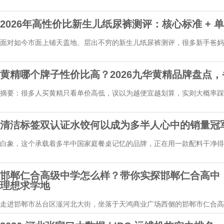
子...
2026年高性价比新生儿纸尿裤测评：核心标准 + 单
面对如今市面上铺天盖地、层出不穷的新生儿纸尿裤测评，很多新手爸妈
的...
黄精哪个牌子性价比高？2026九华黄精品牌盘点
摘要：很多人买黄精只看单价高低，误以为越便宜越划算，实则大概率踩
比...
清洁标签双认证水饺何以成为多半人心中的销量冠
白象，这个承载着多半中国家庭餐桌记忆的品牌，正在用一款配料干净得
半...
邯郸仁合高级中学怎么样？带你实探邯郸仁合高中：
理想求学地
走进邯郸市丛台区滏河北大街，坐落于天鸿商业广场西侧的邯郸市仁合高级