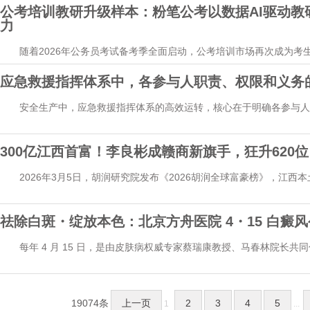
公考培训教研升级样本：粉笔公考以数据AI驱动教
力
随着2026年公务员考试备考季全面启动，公考培训市场再次成为考
传各...
应急救援指挥体系中，各参与人职责、权限和义务
安全生产中，应急救援指挥体系的高效运转，核心在于明确各参与人
当...
300亿江西首富！李良彬成赣商新旗手，狂升620位
2026年3月5日，胡润研究院发布《2026胡润全球富豪榜》，江西本
排名狂...
祛除白斑・绽放本色：北京方舟医院 4・15 白癜
每年 4 月 15 日，是由皮肤病权威专家蔡瑞康教授、马春林院长共同
19074条
上一页
2
3
4
5
1
...