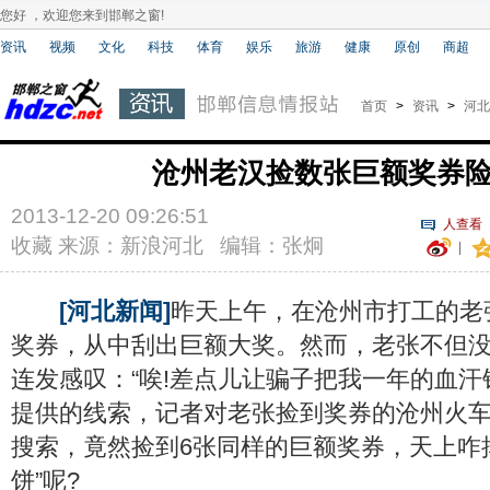
您好 ，欢迎您来到邯郸之窗!
资讯
视频
文化
科技
体育
娱乐
旅游
健康
原创
商超
首页
>
资讯
>
河北
沧州老汉捡数张巨额奖券
2013-12-20 09:26:51
人查看
收藏
来源：新浪河北 编辑：张炯
|
[河北新闻]
昨天上午，在沧州市打工的老
奖券，从中刮出巨额大奖。然而，老张不但
连发感叹：“唉!差点儿让骗子把我一年的血汗
提供的线索，记者对老张捡到奖券的沧州火
搜索，竟然捡到6张同样的巨额奖券，天上咋
饼”呢?