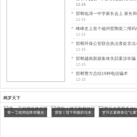
12-15
邯郸临漳一中学家长会上 家长
12-15
峰峰史上首个磁州窑陶瓷二维码
12-15
邯郸环保公安联合执法查处非法
12-15
邯郸越南新娘集体失踪案涉诈骗 
12-15
邯郸警方总结19种电信骗术
12-15
网罗天下
美一工程师临终前曝光
震惊！脱下和服的日本
罗马古墓葬多位“土豪
外星人...
女人竟...
每...