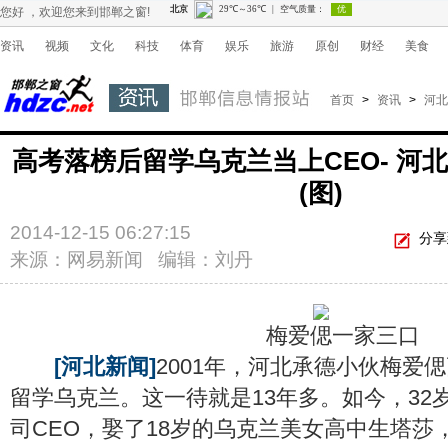
您好 ，欢迎您来到邯郸之窗!
资讯
视频
文化
科技
体育
娱乐
旅游
原创
财经
美食
首页
>
资讯
>
河北
高考落榜后留学乌克兰当上CEO- 河
(图)
2014-12-15 06:27:15
分享
来源：网易新闻 编辑：刘丹
梅爱偲一家三口
[河北新闻]
2001年，河北承德小伙梅爱
留学乌克兰。这一待就是13年多。如今，32
司CEO，娶了18岁的乌克兰美女高中生塔莎，