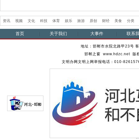
资讯
视频
文化
科技
体育
娱乐
旅游
原创
财经
美食
分类
首页
关于我们
大事件
联系
地址：邯郸市水院北路甲23号 客服热
邯郸之窗 www.hdzc.ne
文明办网文明上网举报电话：010-82615762