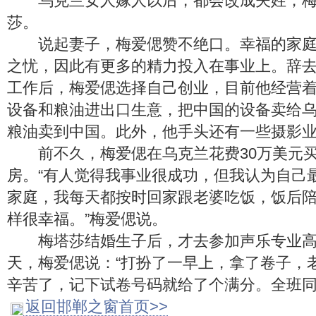
乌克兰女人嫁人以后，都会改成夫姓，梅
莎。
说起妻子，梅爱偲赞不绝口。幸福的家庭
之忧，因此有更多的精力投入在事业上。辞
工作后，梅爱偲选择自己创业，目前他经营
设备和粮油进出口生意，把中国的设备卖给
粮油卖到中国。此外，他手头还有一些摄影
前不久，梅爱偲在乌克兰花费30万美元买3
房。“有人觉得我事业很成功，但我认为自己
家庭，我每天都按时回家跟老婆吃饭，饭后
样很幸福。”梅爱偲说。
梅塔莎结婚生子后，才去参加声乐专业高
天，梅爱偲说：“打扮了一早上，拿了卷子，
辛苦了，记下试卷号码就给了个满分。全班同
返回邯郸之窗首页>>