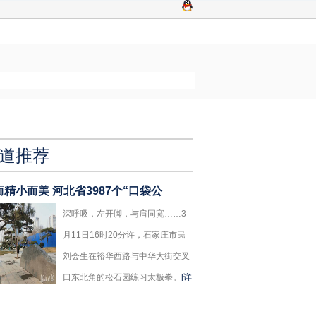
道推荐
而精小而美 河北省3987个“口袋公
深呼吸，左开脚，与肩同宽……3
月11日16时20分许，石家庄市民
刘会生在裕华西路与中华大街交叉
口东北角的松石园练习太极拳。
[详