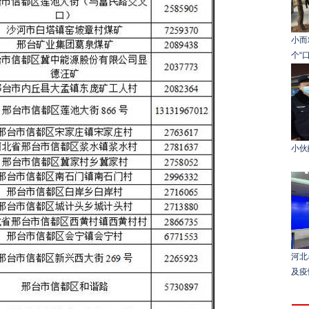
小而
个“
小伙
河北
及疫