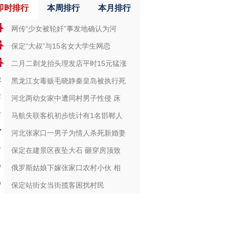
即时排行
本周排行
本月排行
网传“少女被轮奸”事发地确认为河
保定“大叔”与15名女大学生网恋
二月二剃龙抬头理发店平时15元猛涨
黑龙江女毒贩毛晓静秦皇岛被执行死
河北两幼女家中遭同村男子性侵 床
马航失联客机初步统计有1名邯郸人
河北张家口一男子为情人杀死新婚妻
保定在建景区夜坠大石 砸穿房顶致
俄罗斯姑娘下嫁张家口农村小伙 相
保定站街女当街揽客困扰村民