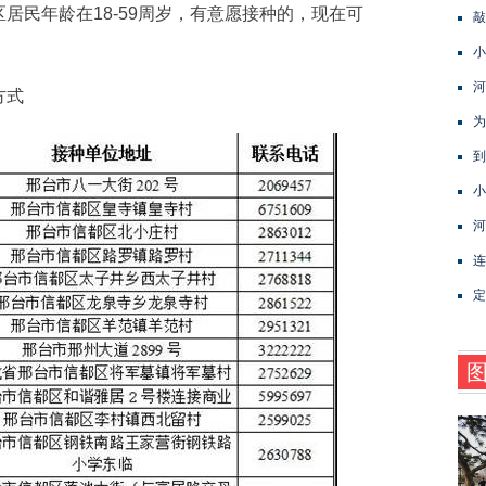
居民年龄在18-59周岁，有意愿接种的，现在可
敲
小
河
方式
为
到
小
河
连
定