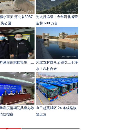
精小而美 河北省3987
为太行添绿！今年河北省营
口袋公园
造林 600 万亩
醉酒后欲跳楼轻生……
河北农村群众全部吃上干净
水！农村自来
暴发疫情期间共查办涉
今日起藁城区 24 条线路恢
情防控案
复运营