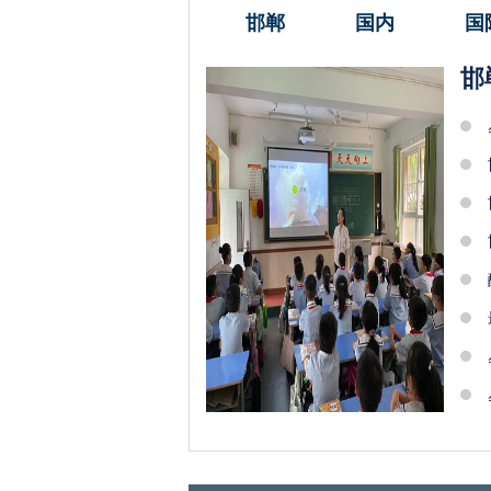
邯郸
国内
国
邯