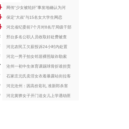
网传“少女被轮奸”事发地确认为河
保定“大叔”与15名女大学生网恋
河北省纪委前7个月对8名厅局级干部
邢台多名公职人员收取好处费被查
河北农民工欠薪投诉24小时内处置
河北一男子拍女邻居裸照敲诈勒索
沧州一初中生体育课踢球骨折谁担责
石家庄元氏卖淫女衣着暴露站街拉客
河北沧州：因高价彩礼 准新郎杀害
河北黄骅女子开门送女儿上学遇劫匪