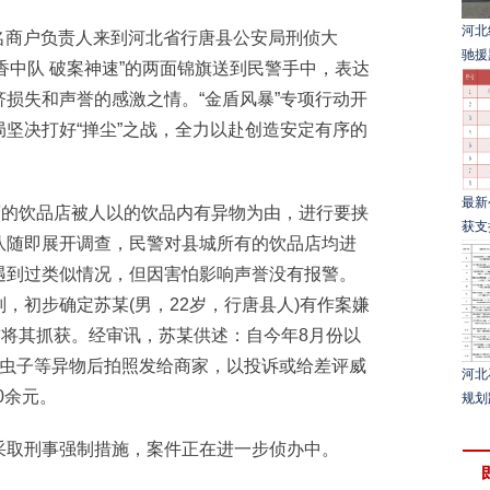
河北
名商户负责人来到河北省行唐县公安局刑侦大
驰援
安香中队 破案神速”的两面锦旗送到民警手中，表达
损失和声誉的感激之情。“金盾风暴”专项行动开
坚决打好“掸尘”之战，全力以赴创造安定有序的
最新
的饮品店被人以的饮品内有异物为由，进行要挟
获支
队随即展开调查，民警对县城所有的饮品店均进
遇到过类似情况，但因害怕影响声誉没有报警。
，初步确定苏某(男，22岁，行唐县人)有作案嫌
前将其抓获。经审讯，苏某供述：自今年8月份以
、虫子等异物后拍照发给商家，以投诉或给差评威
河北
0余元。
规划
取刑事强制措施，案件正在进一步侦办中。