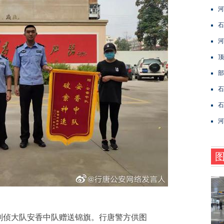
河
石
河
顶
部
石
石
河
侦大队安香中队赠送锦旗。行唐警方供图