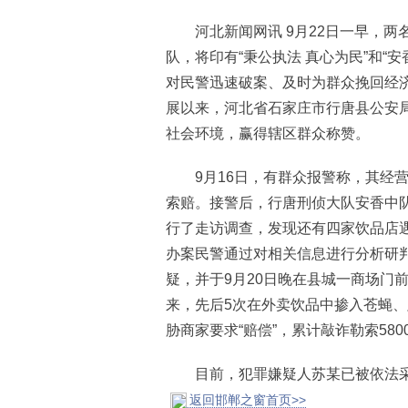
河北新闻网讯 9月22日一早，两
队，将印有“秉公执法 真心为民”和“
对民警迅速破案、及时为群众挽回经济
展以来，河北省石家庄市行唐县公安局
社会环境，赢得辖区群众称赞。
9月16日，有群众报警称，其经营
索赔。接警后，行唐刑侦大队安香中
行了走访调查，发现还有四家饮品店
办案民警通过对相关信息进行分析研判
疑，并于9月20日晚在县城一商场门
来，先后5次在外卖饮品中掺入苍蝇
胁商家要求“赔偿”，累计敲诈勒索580
目前，犯罪嫌疑人苏某已被依法采
返回邯郸之窗首页>>