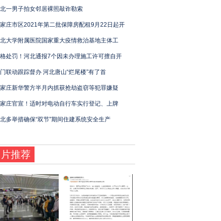
北一男子拍女邻居裸照敲诈勒索
家庄市区2021年第二批保障房配租9月22日起开
北大学附属医院国家重大疫情救治基地主体工
格处罚！河北通报7个因未办理施工许可擅自开
门联动跟踪督办 河北唐山“烂尾楼”有了首
家庄新华警方半月内抓获抢劫盗窃等犯罪嫌疑
家庄官宣！适时对电动自行车实行登记、上牌
北多举措确保“双节”期间住建系统安全生产
图片推荐