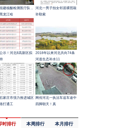
组建核酸检测医疗队，
河北一男子拍女邻居裸照敲
黑龙江哈
诈勒索
公示！河北8高新区拟
2018年以来河北共向74条
持
河道生态补水11
石家庄市强力推进城区
网传河北一执法车追车途中
路打通工
四脚朝天！真
即时排行
本周排行
本月排行