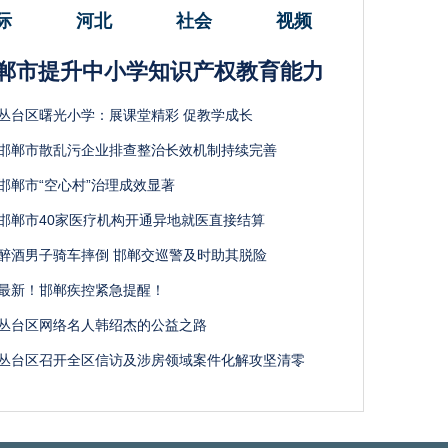
际
河北
社会
视频
郸市提升中小学知识产权教育能力
丛台区曙光小学：展课堂精彩 促教学成长
邯郸市散乱污企业排查整治长效机制持续完善
邯郸市“空心村”治理成效显著
邯郸市40家医疗机构开通异地就医直接结算
醉酒男子骑车摔倒 邯郸交巡警及时助其脱险
最新！邯郸疾控紧急提醒！
丛台区网络名人韩绍杰的公益之路
丛台区召开全区信访及涉房领域案件化解攻坚清零