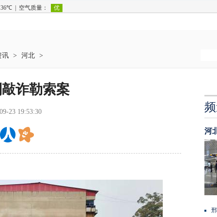
资讯
>
河北
>
列敲诈勒索案
频
09-23 19:53:30
河
邢