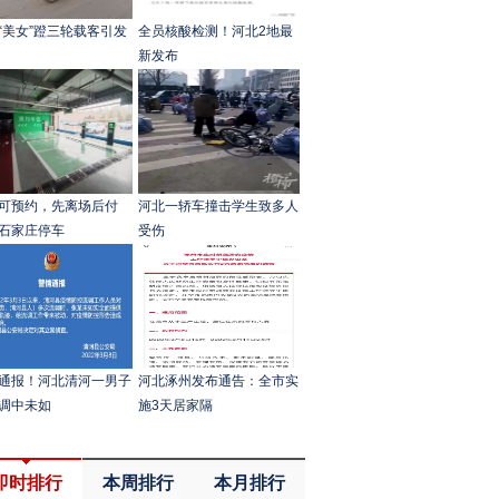
“美女”蹬三轮载客引发
全员核酸检测！河北2地最
新发布
可预约，先离场后付
河北一轿车撞击学生致多人
石家庄停车
受伤
通报！河北清河一男子
河北涿州发布通告：全市实
调中未如
施3天居家隔
即时排行
本周排行
本月排行