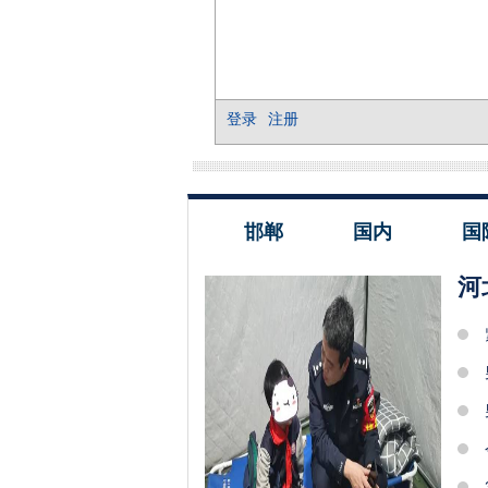
邯郸
国内
国
河