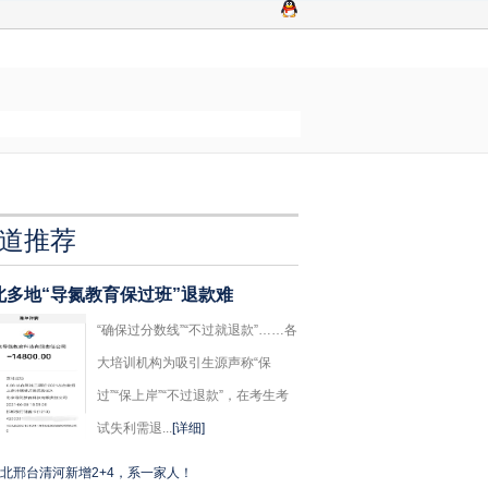
道推荐
北多地“导氮教育保过班”退款难
“确保过分数线”“不过就退款”……各
大培训机构为吸引生源声称“保
过”“保上岸”“不过退款”，在考生考
试失利需退...
[详细]
北邢台清河新增2+4，系一家人！