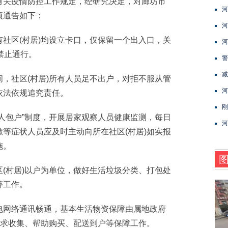
有关疫情防控工作规定，经研究决定，对廊坊市
河
项通告如下：
河
区(村居)均设立卡口，仅保留一个出入口，关
河
禁止通行。
警
减
社区(村居)所有人员足不出户，对拒不服从管
河
依法依规追究责任。
刚
包户”制度，开展居家观察人员健康监测，每日
河
等症状人员应及时主动向所在社区(村居)如实报
施。
村居)以户为单位，做好生活垃圾分类、打包处
等工作。
网络通讯畅通，基本生活物资保障由属地政府
需求收集、帮助购买、配送到户等保障工作。