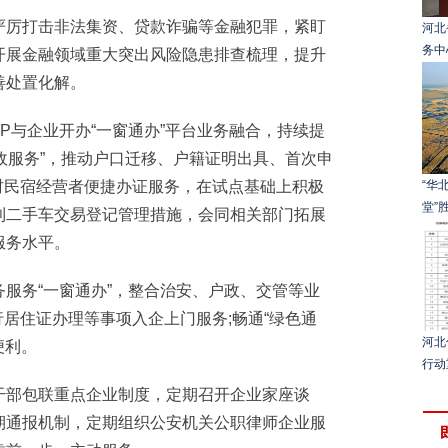
厉打击非法集资、贷款诈骗等金融犯罪，紧盯
河北
务中
开展金融领域重大突出风险隐患排查梳理，提升
善处置化解。
P与企业开办“一窗通办”平台业务融合，持续提
户政服务”，推动户口迁移、户籍证明出具、首次申
乡村民宿经营者便捷办证服务，在试点基础上积极
“华
堂”胜
利二手车交易登记管理措施，会同相关部门拓展
服务水平。
务“一窗通办”，整合治安、户政、交管等业
行居住证办理等事项入企上门服务;畅通“绿色通
河北
便利。
行动
部包联重点企业制度，定期召开企业家座谈
期通报机制，定期组织公安机关公职律师企业服