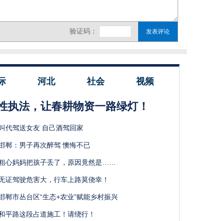
际
河北
社会
视频
性执法，让春耕物资一路绿灯！
叫代驾送女友 自己酒驾回家
邯郸：男子再次醉驾 懊悔不已
粗心妈妈把孩子丢了，原因竟然是……
无证驾驶危害大，行车上路莫侥幸！
邯郸市丛台区“生态+农业”赋能乡村振兴
和平路这段占道施工！请绕行！