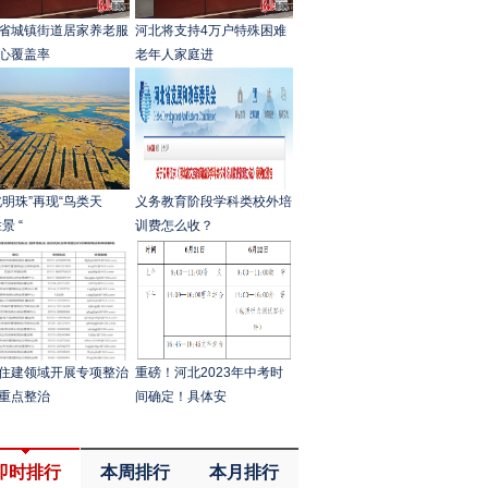
省城镇街道居家养老服
河北将支持4万户特殊困难
心覆盖率
老年人家庭进
北明珠”再现“鸟类天
义务教育阶段学科类校外培
景 “
训费怎么收？
住建领域开展专项整治
重磅！河北2023年中考时
重点整治
间确定！具体安
即时排行
本周排行
本月排行