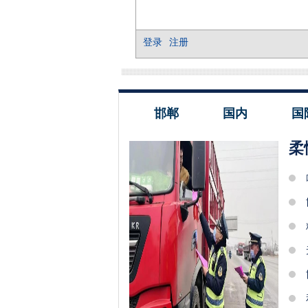
邯郸
国内
国
柔