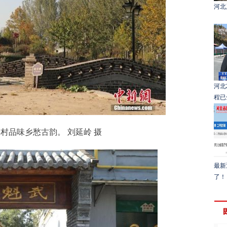
河北
河北
程已
品味乡愁古韵。 刘延岭 摄
最新
了！