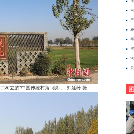
河
河
严
雄
再
河
河
公
树立的“中国传统村落”地标。 刘延岭 摄