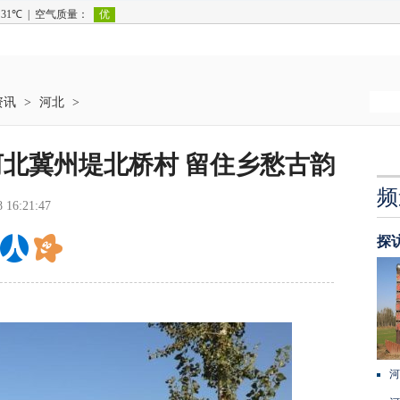
资讯
>
河北
>
河北冀州堤北桥村 留住乡愁古韵
频
8 16:21:47
探
河