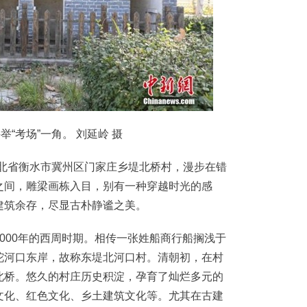
“考场”一角。 刘延岭 摄
河北省衡水市冀州区门家庄乡堤北桥村，漫步在错
之间，雕梁画栋入目，别有一种穿越时光的感
建筑余存，尽显古朴静谧之美。
00年的西周时期。相传一张姓船商行船搁浅于
沱河口东岸，故称东堤北河口村。清朝初，在村
北桥。悠久的村庄历史积淀，孕育了灿烂多元的
文化、红色文化、乡土建筑文化等。尤其在古建