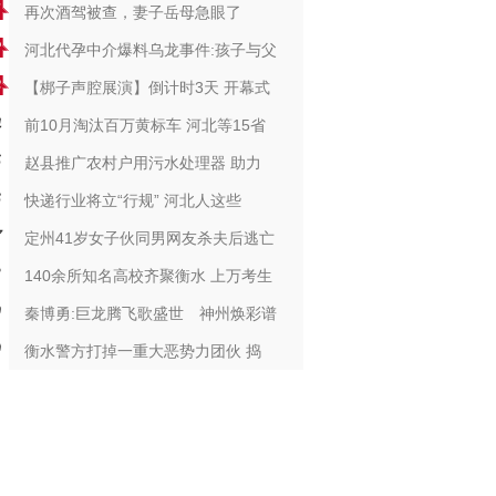
再次酒驾被查，妻子岳母急眼了
河北代孕中介爆料乌龙事件:孩子与父
【梆子声腔展演】倒计时3天 开幕式
前10月淘汰百万黄标车 河北等15省
赵县推广农村户用污水处理器 助力
快递行业将立“行规” 河北人这些
定州41岁女子伙同男网友杀夫后逃亡
140余所知名高校齐聚衡水 上万考生
秦博勇:巨龙腾飞歌盛世 神州焕彩谱
衡水警方打掉一重大恶势力团伙 捣