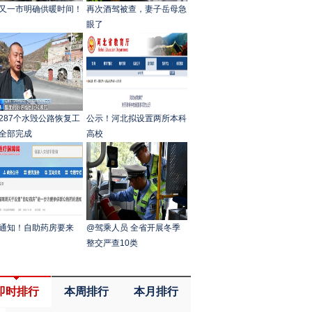
又一市明确供暖时间！
再次酒驾被查，妻子岳母急
眼了
287个水毁公路恢复工
公示！河北拟设置两所本科
全部完成
高校
通知！自助药房要来
@驾乘人员 全省开展冬季
整交严查10类
即时排行
本周排行
本月排行