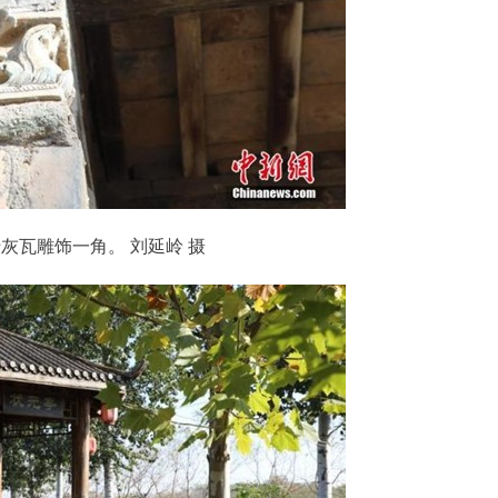
瓦雕饰一角。 刘延岭 摄