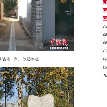
”古宅一角。 刘延岭 摄