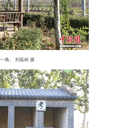
角。 刘延岭 摄