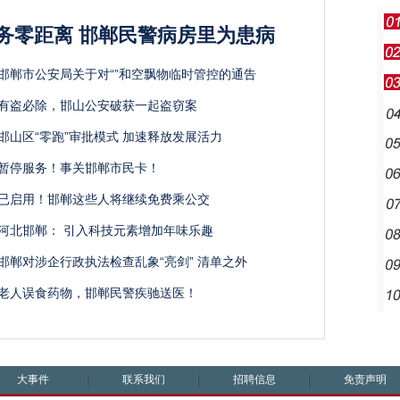
务零距离 邯郸民警病房里为患病
邯郸市公安局关于对“”和空飘物临时管控的通告
有盗必除，邯山公安破获一起盗窃案
邯山区“零跑”审批模式 加速释放发展活力
暂停服务！事关邯郸市民卡！
已启用！邯郸这些人将继续免费乘公交
河北邯郸： 引入科技元素增加年味乐趣
邯郸对涉企行政执法检查乱象“亮剑” 清单之外
老人误食药物，邯郸民警疾驰送医！
大事件
联系我们
招聘信息
免责声明