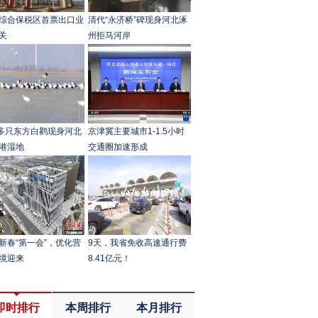
综合保税区首票出口业
清代“永济桥”碑现身河北涿
关
州拒马河岸
0多只东方白鹳现身河北
京津冀主要城市1-1.5小时
港湿地
交通圈加速形成
新春“第一会”，优化营
9天，我省免收高速通行费
境迎来
8.41亿元！
即时排行
本周排行
本月排行