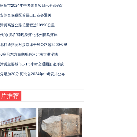
家庄市2024年中考体育项目已全部确定
安综合保税区首票出口业务通关
津冀高速公路总里程达10990公里
代“永济桥”碑现身河北涿州拒马河岸
北打通拓宽对接京津干线公路超2500公里
00多只东方白鹳现身河北南大港湿地
津冀主要城市1-1.5小时交通圈加速形成
分增加20分 河北省2024年中考安排公布
图片推荐