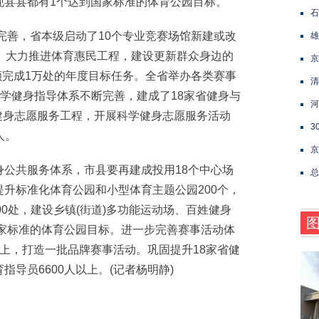
现县县都有1个达到国家标准的体育公园目标。
石
完善，省本级启动了10个专业竞赛场馆新建或改
雄
。大力推进体育惠民工程，建设更新群众身边的
京
超额完成1万处的年度目标任务。全省举办各类赛事
清
倍。科学健身指导体系不断完善，建成了18家省健身与
河
民健身志愿服务工程，开展科学健身志愿服务活动
3
人。
京
共服务体系，市县要再建成投用18个中心场
总
升标准化体育公园和小型体育主题公园200个，
00处，建设乡镇(街道)多功能运动场、百姓健身
国家标准的体育公园目标。进一步完善赛事活动体
上，打造一批品牌赛事活动。巩固提升18家省健
导员6600人以上。(记者杨明静)