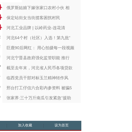
俄罗斯姑娘下嫁张家口农村小伙 相
保定站街女当街揽客困扰村民
河北工业品牌 | 以岭药业-连花清
河北64个村（社区）入选！第九批“
巨鹿90后网红： 用心拍摄每一段视频
河北宁晋县政府强化监管职能 推行
截至去年末，河北省人民币各项贷款
临西党员干部对标玉兰精神转作风
邢台打工仔信六合彩内参资料 被骗5
张家界:三十万斤南瓜引发紧急“援助
加入收藏
设为首页