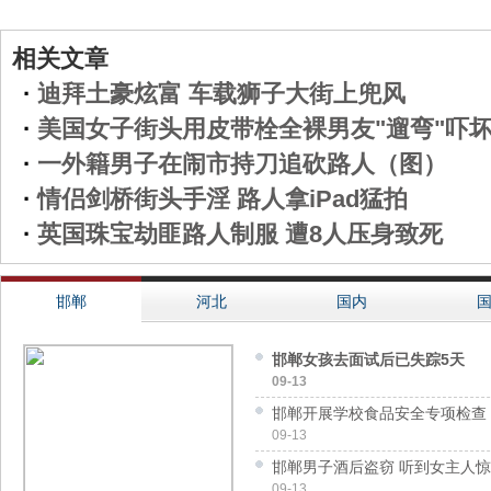
相关文章
·
迪拜土豪炫富 车载狮子大街上兜风
·
美国女子街头用皮带栓全裸男友"遛弯"吓
·
一外籍男子在闹市持刀追砍路人（图）
·
情侣剑桥街头手淫 路人拿iPad猛拍
·
英国珠宝劫匪路人制服 遭8人压身致死
邯郸
河北
国内
邯郸女孩去面试后已失踪5天
09-13
邯郸开展学校食品安全专项检查
09-13
邯郸男子酒后盗窃 听到女主人
09-13