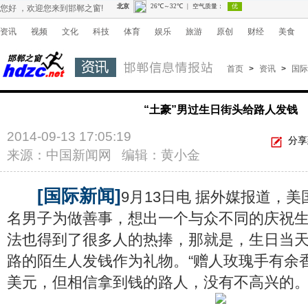
您好 ，欢迎您来到邯郸之窗!
资讯
视频
文化
科技
体育
娱乐
旅游
原创
财经
美食
首页
>
资讯
>
国际
“土豪”男过生日街头给路人发钱
2014-09-13 17:05:19
分享
来源：中国新闻网 编辑：黄小金
[国际新闻]
9月13日电 据外媒报道，
名男子为做善事，想出一个与众不同的庆祝
法也得到了很多人的热捧，那就是，生日当
路的陌生人发钱作为礼物。“赠人玫瑰手有余香
美元，但相信拿到钱的路人，没有不高兴的