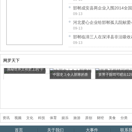
邯郸成安县两企业入围2014全国
09-13
河北爱心企业给邯郸孤儿院献爱
09-13
邯郸临漳三人在深泽县非法吸收
09-13
网罗天下
揭秘世界文明史上的"十
中国史上令人胆寒的兽
英男子眼睛可瞪出12
大谎言"
性皇帝
米走红网络
资讯
视频
文化
科技
体育
娱乐
旅游
原创
财经
美食
分类
首页
关于我们
大事件
联系