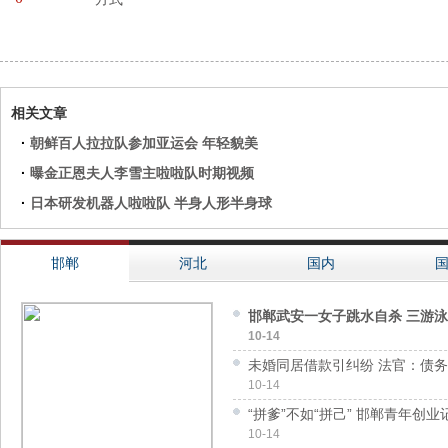
相关文章
·
朝鲜百人拉拉队参加亚运会 年轻貌美
·
曝金正恩夫人李雪主啦啦队时期视频
·
日本研发机器人啦啦队 半身人形半身球
邯郸
河北
国内
邯郸武安一女子跳水自杀 三游
10-14
未婚同居借款引纠纷 法官：债务
10-14
“拼爹”不如“拼己” 邯郸青年创业
10-14