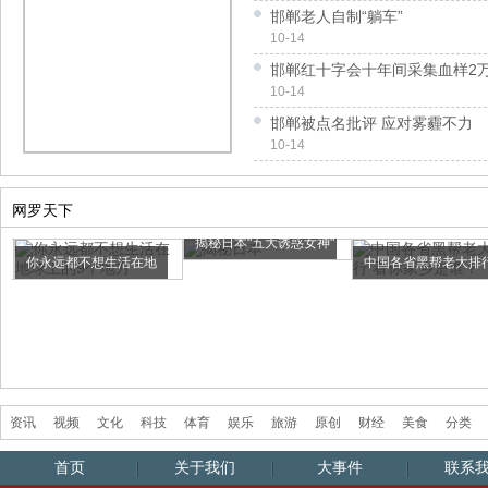
邯郸老人自制“躺车”
10-14
邯郸红十字会十年间采集血样2
10-14
邯郸被点名批评 应对雾霾不力
10-14
网罗天下
揭秘日本"五大诱惑女神"
你永远都不想生活在地
中国各省黑帮老大排
爆...
球上的9...
看你...
资讯
视频
文化
科技
体育
娱乐
旅游
原创
财经
美食
分类
首页
关于我们
大事件
联系