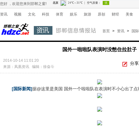
您好 ，欢迎您来到邯郸之窗!
资讯
视频
文化
科技
体育
娱乐
旅游
原创
财经
美食
首页
>
资讯
>
国际
国外一啦啦队表演时没憋住拉肚子
2014-10-14 11:01:20
分享
来源：凤凰资讯 编辑：徐奋斗
[国际新闻]
据@这里是美国 国外一个啦啦队在表演时不小心出了点