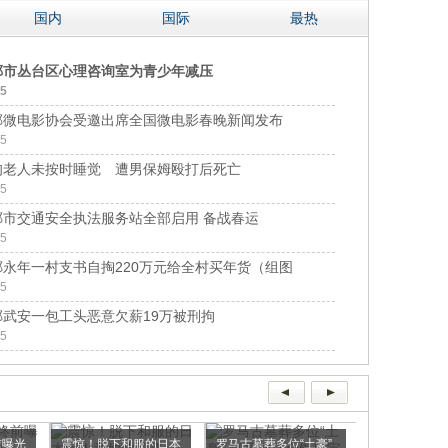
国内
国际
最热
郸市丛台区心理咨询室为青少年减压
05
郸微电影协会受邀出席全国微电影春晚新闻发布
05
旬老人未按时睡觉 遭男保姆殴打后死亡
05
郸市交通安全执法服务站全部启用 备战春运
05
郸永年一村支书自掏220万元给全村买年货（组图
05
郸武安一包工头恶意欠薪19万被刑拘
05
前曝光
震惊！脱下和服的日本
罗马古墓葬多位“土豪”
小明系列之小