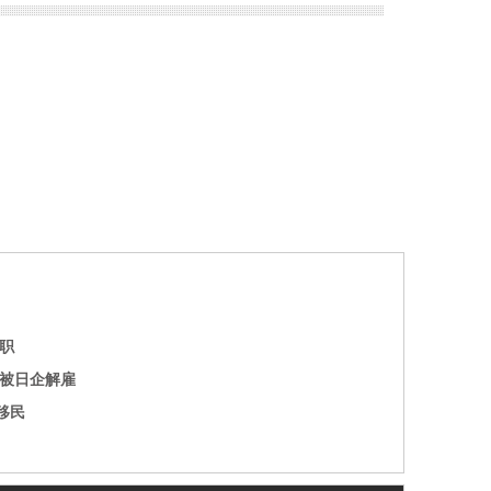
职
火被日企解雇
移民
）