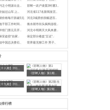
列之小明滚出去..
邯郸一农户凌晨3时遭3..
如过山车:上..
河北省117名新闻发言..
猪价格每斤跌破5元
河北3城房价跌幅进百..
地干部工作时间..
衡水闹市街头疯狗连咬..
洋馆门票元旦开..
河北今明两天大风来袭..
安盗窃“自家..
保定部分楼盘“五证”..
姐中国总决赛石..
世界最无聊工作 男子..
片
十八期】201...
《邯郸人物》第1期...
十九期】201...
《邯郸人物》第2期...
击排行榜