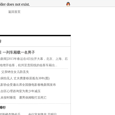
返回首页
荐
日 一列车厢载一名男子
闻]2015年春运在4日拉开大幕，北京、上海、石
地增开临客，杭州至贵阳线的临客车厢出...
 父亲铐住女儿防丢失
病怕见人 丈夫携妻移居孤岛38年(图)
电影协会受邀出席全国微电影春晚新闻发布
丛台区心理咨询室为青少年减压
人未按时睡觉 遭男保姆殴打后死亡
排行
郊新楼盘降价千..
央行宣布降息 于明日..