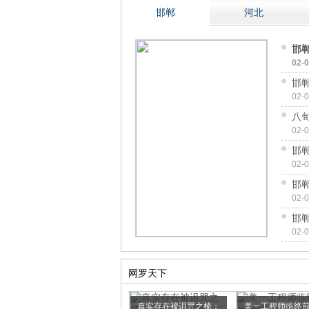
邯郸
河北
邯
02-
邯
02-
八
02-
邯
02-
邯
02-
邯
02-
网罗天下
15种毛多就是任性的呆
真实存在被诅咒之椅：
美一工程师临终