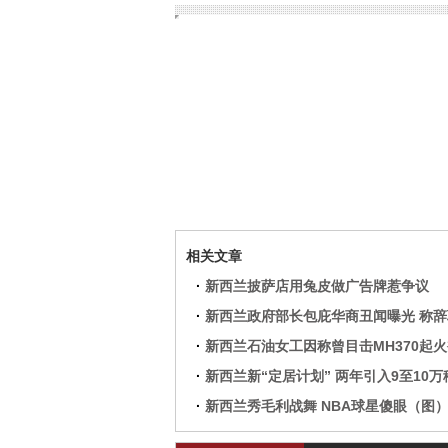
相关文章
·
新西兰披萨店用兔皮做广告牌惹争议
·
新西兰政府部长包庇华商丑闻曝光 称辞
·
新西兰石油女工因称曾目击MH370起
·
新西兰新“定居计划” 两年引入9至10万
·
新西兰秀毛利战舞 NBA球星傻眼（图