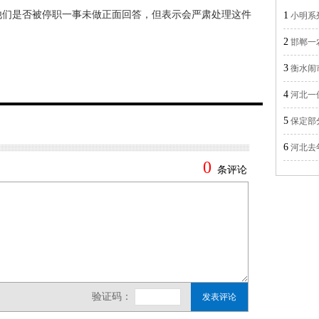
他们是否被停职一事未做正面回答，但表示会严肃处理这件
1
小明系
2
邯郸一
3
衡水闹
4
河北一
5
保定部
6
河北去