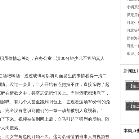
小明系
保定房价
河北生
河北等
邯郸海
河北一保
旅游小
职员偷情忘关灯，在办公室上演30分钟少儿不宜的真人
新闻图
酒吧喝酒，透过玻璃可以将对面发生的事情看得一清二
调情。没过一会儿，二人开始有点把持不住，直接亲吻了起
【第二
沉醉在情欲之中，甚至忘记把灯关上。当时酒吧都沸腾了，
起哄。有几个人甚至跑到阳台上，去观看这场30分钟的免
【第二
，完全没有意识到他们的一举一动都被别人窥视着。”
了下来。视频被传到网上后，立马引起了强烈的反响。随
者人肉搜索。
本周点
，而女主角也刚订婚不久。这两名偷情的当事人自视频被