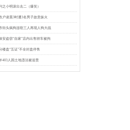
列之小明滚出去二（爆笑）
农户凌晨3时遭3名男子故意纵火
市街头疯狗连咬三人再现人狗大战
保安盗窃“自家”店内出售轿车被拘
分楼盘“五证”不全封盘停售
年403人因土地违法被追责