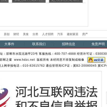
女人竟...
每...
三
原创
财经
美食
分类
人才招聘
汽车
建材家居
房产
大事件
联系我们
招聘信息
免责声明
址：邯郸市水院北路甲23号 客服热线：400-707-4888 经营许可证：03003
邯郸之窗 www.hdzc.net 版权所有 未经同意不得复制或镜像
网举报电话：010-82615762 通信管理局ICP证：冀B2-20080045 冀ICP备