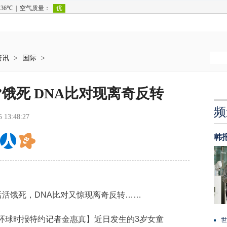
资讯
>
国际
>
饿死 DNA比对现离奇反转
频
5 13:48:27
韩
活饿死，DNA比对又惊现离奇反转……
球时报特约记者金惠真】近日发生的3岁女童
世