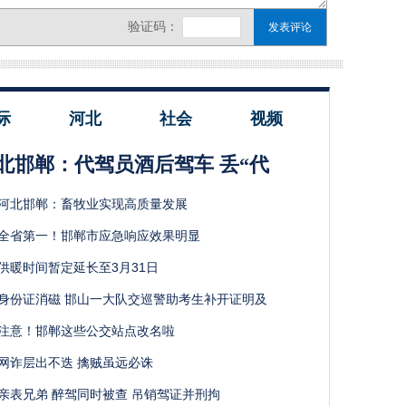
际
河北
社会
视频
北邯郸：代驾员酒后驾车 丢“代
河北邯郸：畜牧业实现高质量发展
全省第一！邯郸市应急响应效果明显
供暖时间暂定延长至3月31日
身份证消磁 邯山一大队交巡警助考生补开证明及
注意！邯郸这些公交站点改名啦
网诈层出不迭 擒贼虽远必诛
亲表兄弟 醉驾同时被查 吊销驾证并刑拘