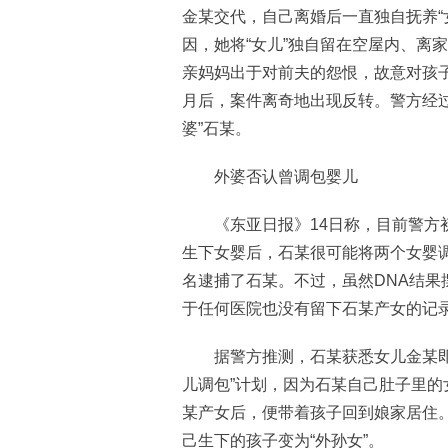
金某交代，自己离婚后一直独自抚养“
因，她将“女儿”独自留在空屋内、离
亲妈妈出于对前夫的怨恨，故意对孩
月后，案件离奇地出现反转。警方经过
婆”石某。
外婆否认曾调包婴儿
《东亚日报》14日称，目前警方初
生下女婴后，石某很可能将两个女婴调
名逮捕了石某。不过，虽然DNA结
于任何医院也没有留下石某产女的记
据警方推测，石某获悉女儿金某即将
儿调包”计划，因为石某自己肚子里
某产女后，便带着孩子回到娘家居住
己生下的孩子变为“外孙女”。