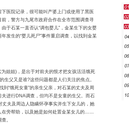
下医院记录，很可能叫产婆上门或使用了黑医
目前，警方与九尾市政府合作在全市范围调查寻
由于石某一直否认“调包婴儿”，金某生下的女婴
年发生的“婴儿死尸”事件重启调查，以找到金某
实为姐姐)，是出于对前夫的恨才把女孩活活饿死
的生父又是谁?这些问题都是人们关注的焦点。
了找到“饿死女童”的亲生父亲，对石某的丈夫及周
前夫进行DNA调查，但均不是女童的生父。而石
对丈夫及周边人隐瞒怀孕事实并生下女儿的，她
人在旁帮助，以及她是如何处置金某女儿的……
调查。