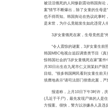
被活活饿死的人间惨剧震动韩国舆论
案”情节不断爆出，除了女童的生母是
也不得而知。韩国舆论在热议此事时
是末世，为什么竟能发生如此违背人伦
3岁女童饿死在家，生母竟然是“外
“令人震惊的谜案，3岁女童生前照
韩国MBC电视台追踪调查类节目《真
惊韩国社会的“3岁女童饿死在家”案件
月30日出生在九尾市仁义洞某妇产医
目组。”很多韩国网民看到女童生前
填膺地表示“请司法部门彻查此案，严
报道称，上月10日下午3时许，庆
(几近于干尸)，最先发现尸体的人是
方报案。很快，警方以涉嫌杀人及违反