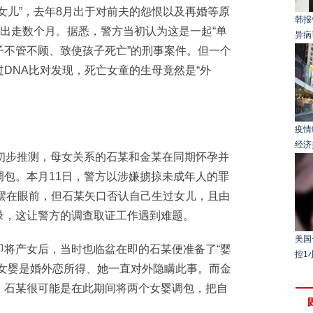
女儿”，去年8月出于对前夫的怨恨以及再婚等原
韩报
家出走数个月。据悉，警方当初认为这是一起“单
异病
子不管不顾、致使孩子死亡”的刑事案件。但一个
DNA比对发现，死亡女童的生母竟然是“外
疫情
经济
步推测，母女关系的石某和金某在同期怀孕并
包。本月11日，警方以涉嫌掳掠未成年人的罪
果摆在眼前，但石某矢口否认自己生过女儿，且由
录，这让警方的调查取证工作遇到难题。
美国
产女后，当时也临盆在即的石某便准备了“婴
控1
的女婴是婚外恋所得、她一直对外隐瞒此事。而金
。石某很可能是在此期间将两个女婴调包，把自