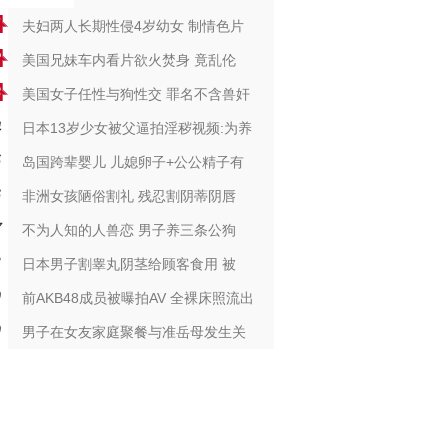
夫妇两人长期性侵4岁幼女 制情色片
美国兄妹车内看片欲火焚身 竟乱伦
美国女子任性与狗性交 罪名不含兽奸
日本13岁少女被父逼拍淫秽视频:为养
岛国跨辈婴儿 儿媳卵子+公公精子有
非洲女孩陋俗割礼 残忍割阴蒂阴唇
不为人知的人兽恋 男子养三条公狗
日本男子割睾丸阴茎给顾客食用 被
前AKB48成员被曝拍AV 全裸床照流出
男子在女友家庭聚餐与准岳母发生关