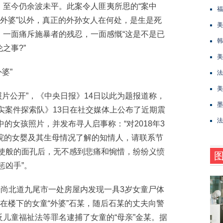
，至今仍余波未平。此案令人匪夷所思的“案中
福
“外婆”以外，真正的外孙女人在何处，是生是死
美
，一面痛斥施暴者的残忍，一面感慨“这是不是已
韩
之事?”
美
婆”
法
美
片公开”，《中央日报》14日以此为题报道称，
墨
实案件探索队》13日在社交媒体上公布了近期震
法
中的女孩照片，并发布寻人启事称：“对2018年3
院的女婴及其生母情况了解的知情人，请联系节
天使般的面孔后，无不感到悲痛和惋惜，纷纷义愤
惩凶手”。
尚北道九尾市一处房屋内发现一具3岁女童尸体
住在楼下的女童“外婆”石某，随后石某的丈夫向警
儿童福祉法等罪名逮捕了女童的“母亲”金某。据