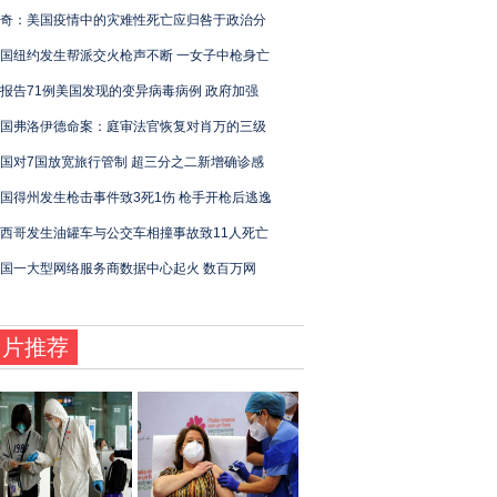
奇：美国疫情中的灾难性死亡应归咎于政治分
国纽约发生帮派交火枪声不断 一女子中枪身亡
报告71例美国发现的变异病毒病例 政府加强
国弗洛伊德命案：庭审法官恢复对肖万的三级
国对7国放宽旅行管制 超三分之二新增确诊感
国得州发生枪击事件致3死1伤 枪手开枪后逃逸
西哥发生油罐车与公交车相撞事故致11人死亡
国一大型网络服务商数据中心起火 数百万网
图片推荐