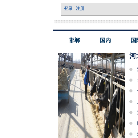
邯郸
国内
国
河