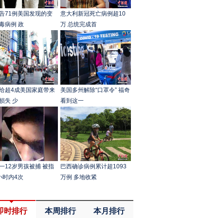
告71例美国发现的变
意大利新冠死亡病例超10
毒病例 政
万 总统完成首
给超4成美国家庭带来
美国多州解除“口罩令” 福奇
损失 少
看到这一
一12岁男孩被捕 被指
巴西确诊病例累计超1093
小时内4次
万例 多地收紧
即时排行
本周排行
本月排行