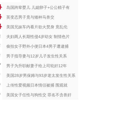
岛国跨辈婴儿 儿媳卵子+公公精子有
英变态男子竟与矮种马兽交
美国兄妹车内看片欲火焚身 竟乱伦
夫妇两人长期性侵4岁幼女 制情色片
偷拍女子野外小便日本4男子遭逮捕
男子指导妻与12岁儿子发生性关系
男子为升职献妻子给上司轮奸12年
美国28岁男保姆与93岁老太发生性关系
上传性爱视频日本情侣被捕 围观就
美国女子任性与狗性交 罪名不含兽奸