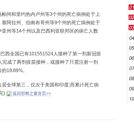
帕州和里约热内卢州等3个州的死亡病例处于上
、塞阿拉州、伯南布哥州等9个州的死亡病例处于
亚州等14个州以及巴西利亚联邦区的病亡人数
全国已有101551524人接种了第一剂新冠疫
2692人完成了两剂疫苗接种，或接种了只需注射一剂
19.89%。
全球第三，仅次于美国和印度;而累计死亡病
完)
返回邯郸之窗首页>>