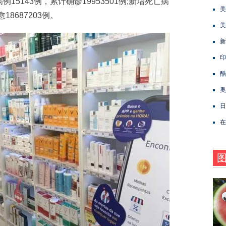
5143例，累计确诊19953501例;新增死亡病
美
18687203例。
美
新
印
酷
奥
日
在