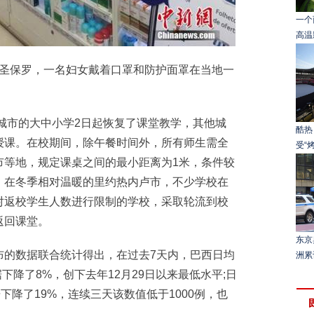
一个
高温
西圣保罗，一名妇女戴着口罩和防护面罩在当地一
城市的大中小学2日起恢复了课堂教学，其他城
酷热
授课。在校期间，除午餐时间外，所有师生需全
受“
市等地，规定课桌之间的最小距离为1米，条件较
。在冬季相对温暖的里约热内卢市，不少学校在
对返校学生人数进行限制的学校，采取轮流到校
返回课堂。
东京
的数据联合统计得出，在过去7天内，巴西日均
洲累
据下降了8%，创下去年12月29日以来最低水平;日
下降了19%，连续三天该数值低于1000例，也