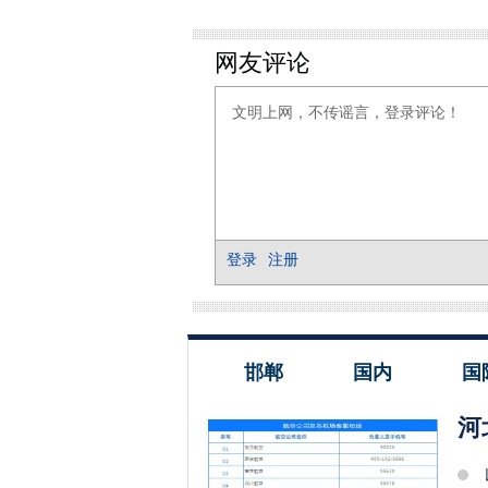
邯郸
国内
国
河