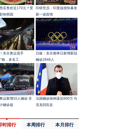
西瓜售价近170元？受
印研究员：印度或很快暴发
影响韩国
新一波疫情
！东京奥运选手
日媒：东京都单日新增新冠
烤”验，多名工
确诊2848人
奥运新增10人确诊 非
法国确诊病例逼近600万 马
计确诊超
克龙回应反
即时排行
本周排行
本月排行