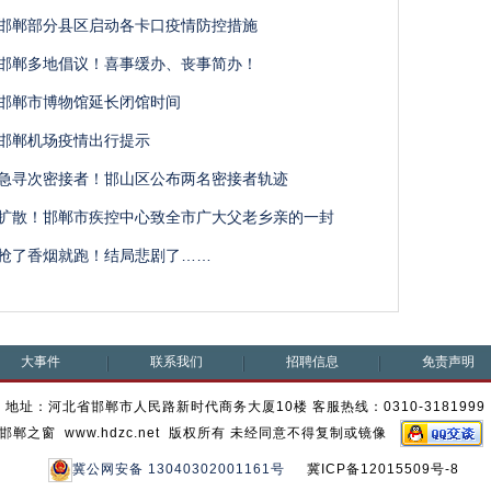
邯郸部分县区启动各卡口疫情防控措施
邯郸多地倡议！喜事缓办、丧事简办！
邯郸市博物馆延长闭馆时间
邯郸机场疫情出行提示
急寻次密接者！邯山区公布两名密接者轨迹
扩散！邯郸市疾控中心致全市广大父老乡亲的一封
抢了香烟就跑！结局悲剧了……
大事件
联系我们
招聘信息
免责声明
地址：河北省邯郸市人民路新时代商务大厦10楼 客服热线：0310-3181999
邯郸之窗 www.hdzc.net 版权所有 未经同意不得复制或镜像
冀公网安备 13040302001161号
冀ICP备12015509号-8