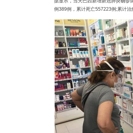
据显示，当天巴西新增新冠肺炎确诊病例1
例389例，累计死亡557223例;累计治愈