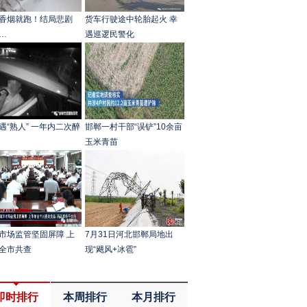
香烟就跑！结局悲剧
货车行驶途中轮胎起火 幸
…
遇巡逻民警化
遇“熟人” 一年内二次醉
邯郸一村干部“误铲”10余亩
玉米青苗
市场监管坚固屏障 上
7月31日河北邯郸局地出
全市共查
现“飓风+冰雹”
即时排行
本周排行
本月排行