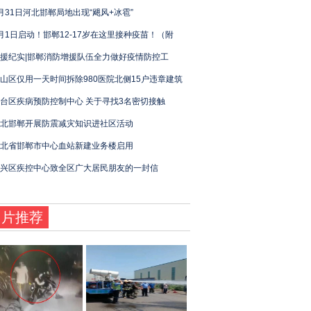
月31日河北邯郸局地出现“飓风+冰雹”
月1日启动！邯郸12-17岁在这里接种疫苗！（附
援纪实|邯郸消防增援队伍全力做好疫情防控工
山区仅用一天时间拆除980医院北侧15户违章建筑
台区疾病预防控制中心 关于寻找3名密切接触
北邯郸开展防震减灾知识进社区活动
北省邯郸市中心血站新建业务楼启用
兴区疾控中心致全区广大居民朋友的一封信
图片推荐