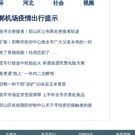
际
河北
社会
视频
郸机场疫情出行提示
急寻次密接者！邯山区公布两名密接者轨迹
扩散！邯郸市疾控中心致全市广大父老乡亲的一封
抢了香烟就跑！结局悲剧了……
货车行驶途中轮胎起火 幸遇巡逻民警化险为夷
夜查遇“熟人” 一年内二次醉驾
邯郸一村干部“误铲”10余亩玉米青苗
筑牢市场监管坚固屏障 上半年全市共查处食品
邯山区疾病预防控制中心关于寻找密切接触者的接
大事件
联系我们
招聘信息
免责声明