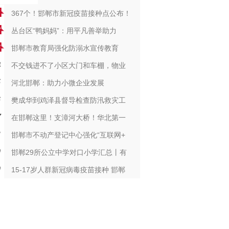
367个！邯郸市新冠疫苗接种点公布！
丛台区“鸭妈妈”：用平凡善举助力
邯郸市教育局强化防溺水宣传教育
不交钱进不了小区大门和车棚，物业
河北邯郸：助力小微企业发展
樊成华到鸡泽县督导检查防汛救灾工
在邯郸这里！支漳河大桥！华北第一
邯郸市不动产登记中心强化“互联网+
邯郸29所公立中学对口小学汇总丨有
15-17岁人群新冠病毒疫苗接种 邯郸