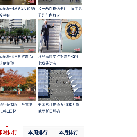
新冠病例逼近2.5亿 德
又一恶性模仿事件！日本男
变种传
子列车内放火
新冠疫情再度扩散 新
拜登民调支持率降至42%
诊病例预
七成受访者：
通行证制度、放宽限
美国累计确诊近4600万例
…韩1日起
俄罗斯日增确
即时排行
本周排行
本月排行