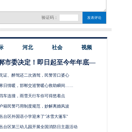
际
河北
社会
视频
郸市委决定！即日起至今年年底—
无证、醉驾还二次酒驾，民警苦口婆心
寒日情暖，邯郸交巡警暖心救助瞬间……
四车连撞，雨雪天行车你可得悠着点
户籍民警巧用制度规范，妙解离婚风波
丛台区外国语小学迎来了“冰雪大篷车”
丛台区第三幼儿园开展全国消防日主题活动