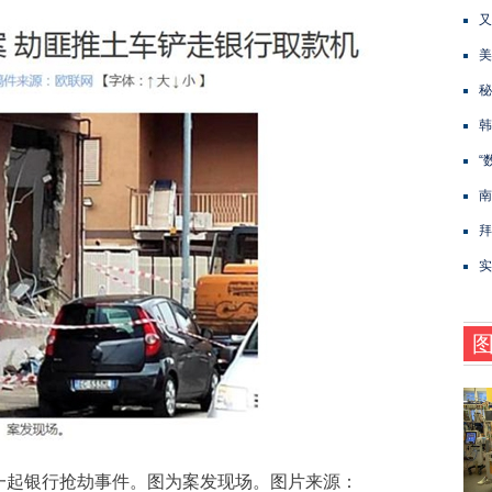
又
美
秘
韩
“
南
拜
实
起银行抢劫事件。图为案发现场。图片来源：