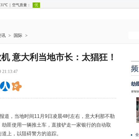
资讯
>
国际
>
机 意大利当地市长：太猖狂！
频
0 21:13:47
劫
报道，当地时间11月9日凌晨4时左右，意大利那不勒
。劫匪使用一辆推土车，直接铲走一家银行的自动取
街道上，以阻碍警方的追踪。
全