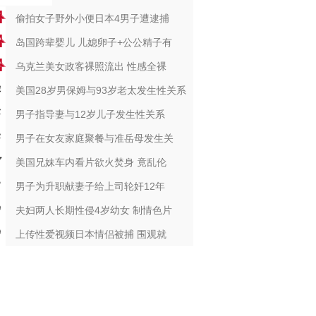
偷拍女子野外小便日本4男子遭逮捕
岛国跨辈婴儿 儿媳卵子+公公精子有
乌克兰美女政客裸照流出 性感全裸
美国28岁男保姆与93岁老太发生性关系
男子指导妻与12岁儿子发生性关系
男子在女友家庭聚餐与准岳母发生关
美国兄妹车内看片欲火焚身 竟乱伦
男子为升职献妻子给上司轮奸12年
夫妇两人长期性侵4岁幼女 制情色片
上传性爱视频日本情侣被捕 围观就