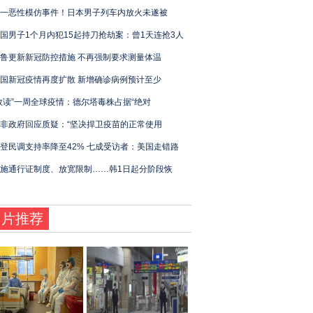
一恶性模仿事件！日本男子列车内放火未遂被
国男子1个月内犯15起持刀抢劫案：曾1天连抢3人
鲁更新新冠防控措施 不再强制要求测量体温
国新冠疫情再度扩散 新增确诊病例预计至少
数读”一周全球疫情：德尔塔毒株占据“绝对
非政府回应质疑：“坚决捍卫疫苗的正常使用
登民调支持率降至42% 七成受访者：美国走错路
施通行证制度、放宽限制……韩1日起分阶段恢
图片推荐