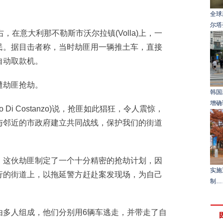
全球
尔塔
在意大利那不勒斯市沃尔拉镇(Volla)上，一
民。据目击者称，当时劫匪用一辆推土车，直接
自动取款机。
劫匪抢劫。
韩国
增确
Di Costanzo)说，抢匪如此猖狂，令人震惊，
与邻近的市政府建立共同战线，保护我们的街道
这伙劫匪制定了一个十分精密的抢劫计划，因
实施
行的街道上，以拖延警方赶赴案发现场，为自己
制…
多人组成，他们分别用6辆车逃走，并带走了自