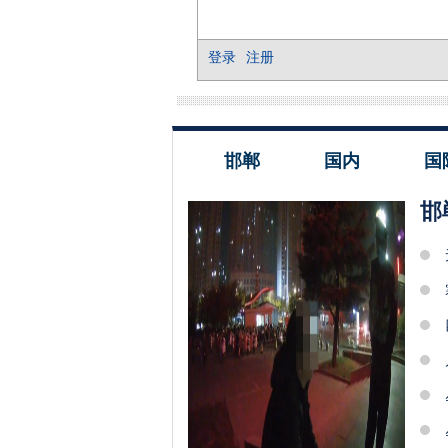
邯郸
国内
国
邯