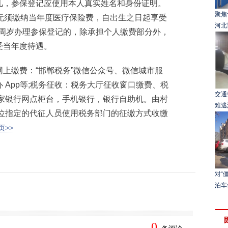
儿，参保登记应使用本人真实姓名和身份证明。
聚焦
无须缴纳当年度医疗保险费，自出生之日起享受
河北
一周岁办理参保登记的，除承担个人缴费部分外，
受当年度待遇。
缴费：“邯郸税务”微信公众号、微信城市服
 App等;税务征收：税务大厅征收窗口缴费、税
交通
多家银行网点柜台，手机银行，银行自助机。由村
难逃
征单位指定的代征人员使用税务部门的征缴方式收缴
页>>
对“
泊车