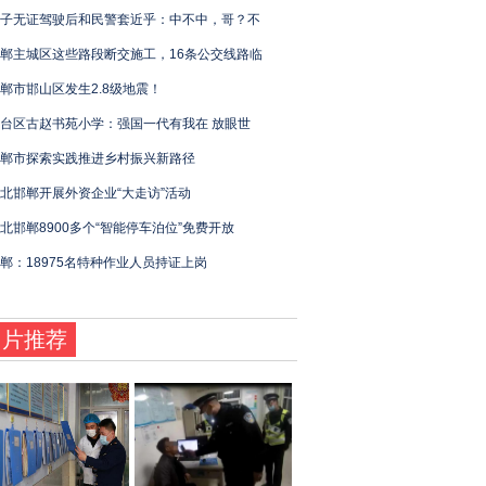
子无证驾驶后和民警套近乎：中不中，哥？不
郸主城区这些路段断交施工，16条公交线路临
郸市邯山区发生2.8级地震！
台区古赵书苑小学：强国一代有我在 放眼世
郸市探索实践推进乡村振兴新路径
北邯郸开展外资企业“大走访”活动
北邯郸8900多个“智能停车泊位”免费开放
郸：18975名特种作业人员持证上岗
图片推荐