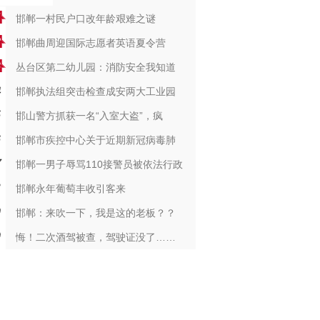
邯郸一村民户口改年龄艰难之谜
邯郸曲周迎国际志愿者英语夏令营
丛台区第二幼儿园：消防安全我知道
邯郸执法组突击检查成安两大工业园
邯山警方抓获一名“入室大盗”，疯
邯郸市疾控中心关于近期新冠病毒肺
邯郸一男子辱骂110接警员被依法行政
邯郸永年葡萄丰收引客来
邯郸：来吹一下，我是这的老板？？
悔！二次酒驾被查，驾驶证没了……