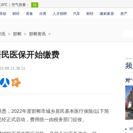
原创
财经
美食
分类
人才招聘
汽车
财经
建材家居
房产
资讯
>
邯郸
>
邯郸资讯
>
居民医保开始缴费
频
11-09 21:38:51
对
，2022年度邯郸市城乡居民基本医疗保险(以下简
作已经正式启动，费用统一由税务部门征收。
对