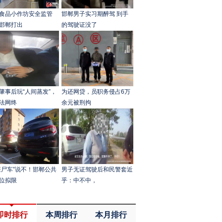
食品小作坊安全监管
邯郸男子实习期醉驾 到手
邯郸打出
的驾驶证没了
肇事后玩“人间蒸发”，
为还网贷，员职务侵占6万
法网终
余元被刑拘
僵尸车”说不！邯郸公共
男子无证驾驶后和民警套近
位拟限
乎：中不中，
即时排行
本周排行
本月排行