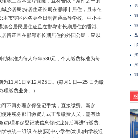
镇职工基本医疗保险，且符合以下条件之一的
男
的城乡居民;持居住证长期在邯郸市居住，且未在
邯
员;本市辖区内各类全日制普通高等学校、中小学
邯
有港澳台居民居住证且在邯郸市长期居住的香港、
久居留证且在邯郸市长期居住的外国公民，应以
丛
邯
河
助标准为每人每年580元，个人缴费标准为每
河
邯
1月1日至12月25日。(每月1 日—25 日为缴
办理缴费业务。)
可不再办理参保登记手续，直接缴费。新参
能使用税务部门缴费方式正常缴费人员，需有效
会)办理参保登记或信息修改业务后再进行缴费。
校统一组织;在校(园)中小学生(幼儿)由学校通