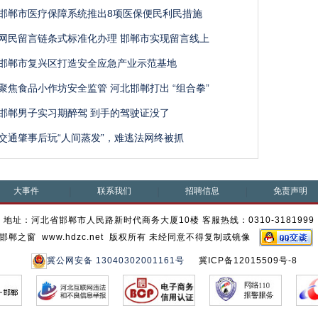
邯郸市医疗保障系统推出8项医保便民利民措施
网民留言链条式标准化办理 邯郸市实现留言线上
邯郸市复兴区打造安全应急产业示范基地
聚焦食品小作坊安全监管 河北邯郸打出 “组合拳”
邯郸男子实习期醉驾 到手的驾驶证没了
交通肇事后玩“人间蒸发”，难逃法网终被抓
大事件
联系我们
招聘信息
免责声明
地址：河北省邯郸市人民路新时代商务大厦10楼 客服热线：0310-3181999
邯郸之窗 www.hdzc.net 版权所有 未经同意不得复制或镜像
冀公网安备 13040302001161号
冀ICP备12015509号-8