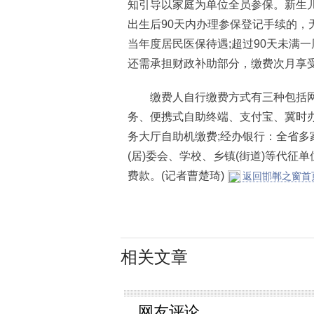
知引导以家庭为单位全员参保。新生
出生后90天内办理参保登记手续的，
当年度居民医保待遇;超过90天未满
还需承担财政补助部分，缴费次月享
缴费人自行缴费方式有三种包括网上
务、便携式自助终端、支付宝、冀时办
务大厅自助机缴费;经办银行：全省
(居)委会、学校、乡镇(街道)等代
费款。(记者曹楚琦)
返回邯郸之窗首
相关文章