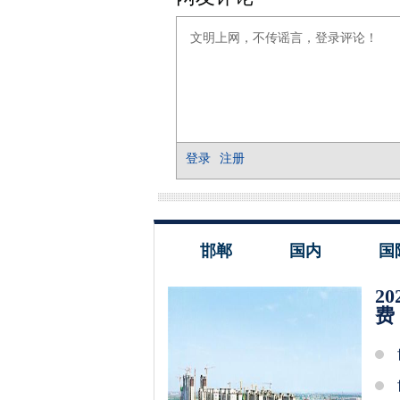
邯郸
国内
国
2
费