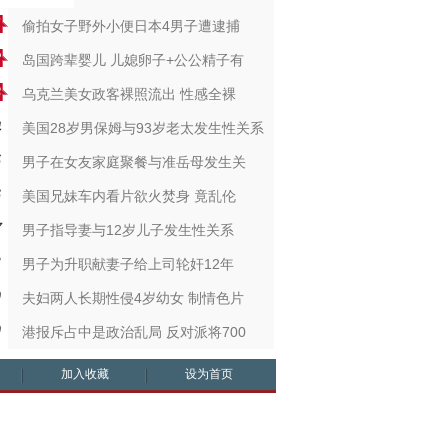
偷拍女子野外小便日本4男子遭逮捕
岛国跨辈婴儿 儿媳卵子+公公精子有
乌克兰美女政客裸照流出 性感全裸
美国28岁男保姆与93岁老太发生性关系
男子在女友家庭聚餐与准岳母发生关
美国兄妹车内看片欲火焚身 竟乱伦
男子指导妻与12岁儿子发生性关系
男子为升职献妻子给上司轮奸12年
夫妇两人长期性侵4岁幼女 制情色片
港报斥占中是政治乱局 反对派将700
加入收藏
设为首页