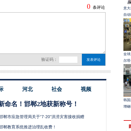
意大
自动
全球
尔塔
际
河北
社会
视频
韩国
新命名！邯郸2地获新称号！
增确
邯郸市应急管理局关于“7·20”洪涝灾害接收捐赠
邯郸教育系统推进治理乱收费！