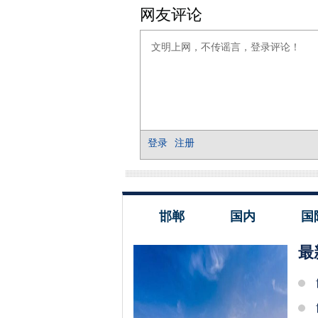
邯郸
国内
国
最