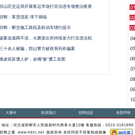
邯山区交运局开展客运市场打非治违专项整治夜查
邯郸：客货混装 埋下祸端
邯郸：断交施工路段及机动车绕行提示
破案追逃两不误，火磨派出所持续发力打击违法犯
三十余人被骗，邯山警方破获系列诈骗案
酒桌炫富遭人妒，金镯“惨”遭工友图
大事件
联系我们
招聘信息
免责声明
地址：河北省邯郸市人民路新时代商务大厦10楼 客服热线：0310-3181999
邯郸之窗 www.hdzc.net 版权所有 未经同意不得复制或镜像