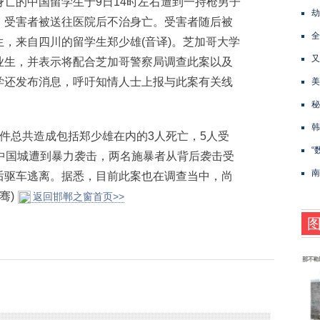
的中国留学生于9日14时左右遭到一持枪男子
劫
，受害者被送往医院后不治身亡。受害者随后被
全
，来自四川的留学生郑少雄(音译)。芝加哥大学
又
业生，并表示将配合芝加哥警察局调查此案以及
学还发布消息，呼吁知情人士上报与此案有关线
美
秘
韩
总共造成包括郑少雄在内的3人死亡，5人受
“
中国城遭到暴力袭击，两名施暴者从背后袭击受
南
后驱车逃离。据悉，目前此案也在调查当中，尚
骞)
返回邯郸之窗首页>>