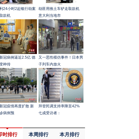
利24小时2起银行劫案
劫匪用推土车铲走取款机
取款机
意大利当地市
新冠病例逼近2.5亿 德
又一恶性模仿事件！日本男
变种传
子列车内放火
新冠疫情再度扩散 新
拜登民调支持率降至42%
诊病例预
七成受访者：
即时排行
本周排行
本月排行