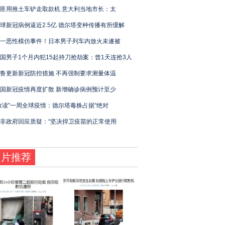
匪用推土车铲走取款机 意大利当地市长：太
球新冠病例逼近2.5亿 德尔塔变种传播有所缓解
一恶性模仿事件！日本男子列车内放火未遂被
国男子1个月内犯15起持刀抢劫案：曾1天连抢3人
鲁更新新冠防控措施 不再强制要求测量体温
国新冠疫情再度扩散 新增确诊病例预计至少
数读”一周全球疫情：德尔塔毒株占据“绝对
非政府回应质疑：“坚决捍卫疫苗的正常使用
图片推荐