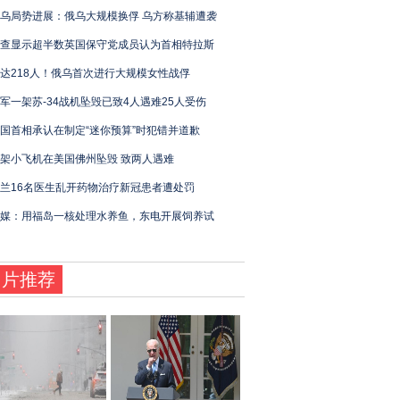
乌局势进展：俄乌大规模换俘 乌方称基辅遭袭
查显示超半数英国保守党成员认为首相特拉斯
达218人！俄乌首次进行大规模女性战俘
军一架苏-34战机坠毁已致4人遇难25人受伤
国首相承认在制定“迷你预算”时犯错并道歉
架小飞机在美国佛州坠毁 致两人遇难
兰16名医生乱开药物治疗新冠患者遭处罚
媒：用福岛一核处理水养鱼，东电开展饲养试
图片推荐