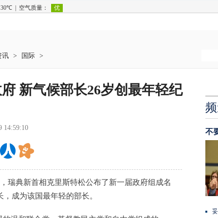
资讯
>
国际
>
府 新气候部长26岁创最年轻纪
频
9 14:59:10
不
日，瑞典新首相克里斯特松公布了新一届政府组成名
长，成为该国最年轻的部长。
妥