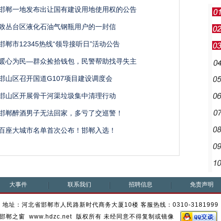
邯郸一地发布出让国有建设用地使用权的公告
致丛台区液化石油气钢瓶用户的一封信
邯郸市12345热线“领导接听日”活动公告
暖心为民—群众捡拾钱包，民警帮助找寻失主
邯山区召开国道G107项目建设调度会
邯山区开展骨干河渠垃圾集中清理行动
邯郸醉酒男子无法回家，多亏了交巡警！
百座大城市名单首次公布！邯郸入选！
大事件
联系我们
招聘信息
免责声明
地址：河北省邯郸市人民路新时代商务大厦10楼 客服热线：0310-3181999
邯郸之窗 www.hdzc.net 版权所有 未经同意不得复制或镜像