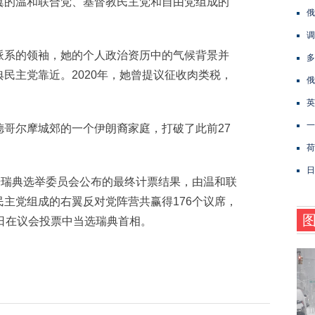
的温和联合党、基督教民主党和自由党组成的
俄
调
系的领袖，她的个人政治资历中的气候背景并
多
民主党靠近。2020年，她曾提议征收肉类税，
俄
英
一
尔摩城郊的一个伊朗裔家庭，打破了此前27
荷
日
瑞典选举委员会公布的最终计票结果，由温和联
主党组成的右翼反对党阵营共赢得176个议席，
日在议会投票中当选瑞典首相。