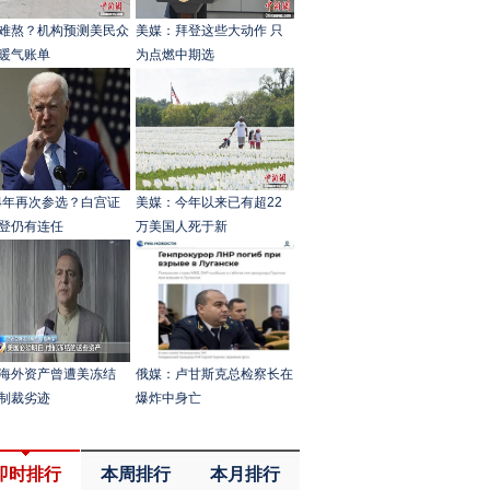
难熬？机构预测美民众
美媒：拜登这些大动作 只
暖气账单
为点燃中期选
24年再次参选？白宫证
美媒：今年以来已有超22
登仍有连任
万美国人死于新
海外资产曾遭美冻结
俄媒：卢甘斯克总检察长在
制裁劣迹
爆炸中身亡
即时排行
本周排行
本月排行