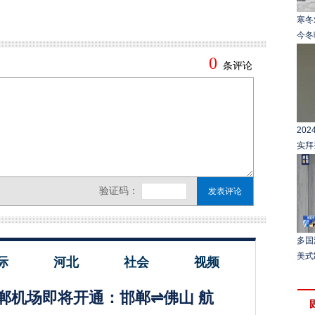
寒冬
今冬
20
实拜
多国
美式
际
河北
社会
视频
郸机场即将开通：邯郸⇌佛山 航