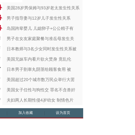
美国28岁男保姆与93岁老太发生性关系
男子指导妻与12岁儿子发生性关系
岛国跨辈婴儿 儿媳卵子+公公精子有
男子在女友家庭聚餐与准岳母发生关
日本教师与3名少女同时发生性关系被
美国兄妹车内看片欲火焚身 竟乱伦
日本男子割睾丸阴茎给顾客食用 被
美国超过20个城市数万民众举行大罢
美国女子任性与狗性交 罪名不含兽奸
夫妇两人长期性侵4岁幼女 制情色片
加入收藏
设为首页