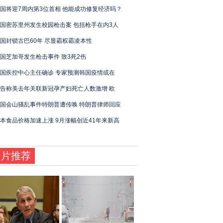
国将迎7周内第3位首相 他能成功修复经济吗？
国密苏里州发生校园枪击案 包括枪手在内3人
国封锁古巴60年 尽显霸权霸凌本性
国芝加哥发生枪击事件 致3死2伤
国疾控中心主任确诊 专家预测韩国疫情或在
告称美去年关联新冠孕产妇死亡人数激增 欧
国会山骚乱事件特朗普遭传唤 特朗普律师回应
本食品价格加速上涨 9月涨幅创近41年来新高
图片推荐