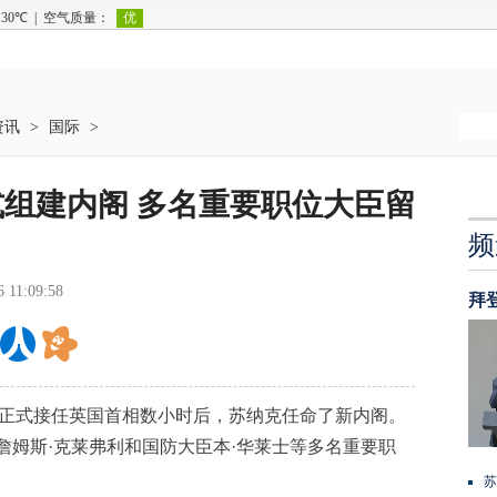
资讯
>
国际
>
组建内阁 多名重要职位大臣留
频
6 11:09:58
拜
在正式接任英国首相数小时后，苏纳克任命了新内阁。
詹姆斯·克莱弗利和国防大臣本·华莱士等多名重要职
苏