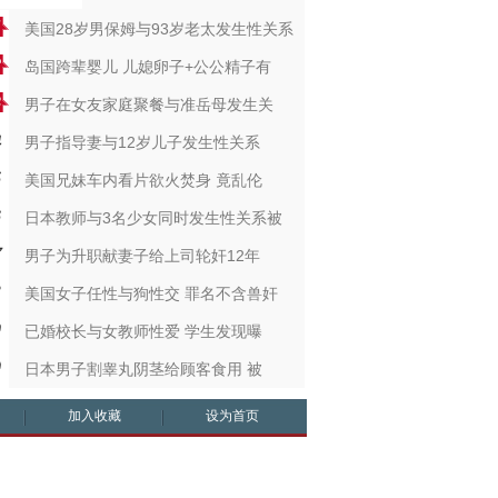
美国28岁男保姆与93岁老太发生性关系
岛国跨辈婴儿 儿媳卵子+公公精子有
男子在女友家庭聚餐与准岳母发生关
男子指导妻与12岁儿子发生性关系
美国兄妹车内看片欲火焚身 竟乱伦
日本教师与3名少女同时发生性关系被
男子为升职献妻子给上司轮奸12年
美国女子任性与狗性交 罪名不含兽奸
已婚校长与女教师性爱 学生发现曝
日本男子割睾丸阴茎给顾客食用 被
加入收藏
设为首页