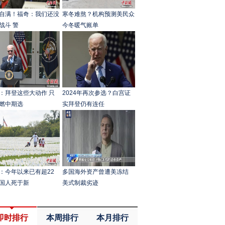
自满！福奇：我们还没
寒冬难熬？机构预测美民众
战斗 警
今冬暖气账单
：拜登这些大动作 只
2024年再次参选？白宫证
燃中期选
实拜登仍有连任
：今年以来已有超22
多国海外资产曾遭美冻结
国人死于新
美式制裁劣迹
即时排行
本周排行
本月排行