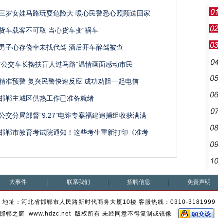
三岁女娃马路玩耍危险大 暖心民警悉心照顾送回家
货车载客不可取 当心货车变“祸车”
男子心存侥幸未找代驾 酒后开车醉驾被查
“公交车长搀扶盲人过马路”温情画面感动市民
精准预警 复兴民警快速反应 成功劝阻一起电信
邯郸主城区供热工作已准备就绪
公交分局部督“9.27”电诈专案福建追捕组收获满满
邯郸市教育考试院通知！这些考生重新打印《准考
大事件
联系我们
招聘信息
免责声明
地址：河北省邯郸市人民路新时代商务大厦10楼 客服热线：0310-3181999
邯郸之窗 www.hdzc.net 版权所有 未经同意不得复制或镜像