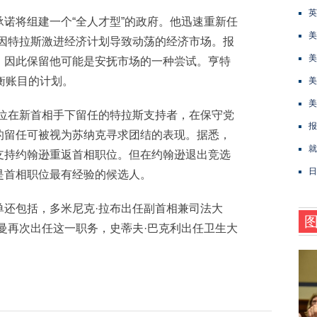
英
将组建一个“全人才型”的政府。他迅速重新任
美
息因特拉斯激进经济计划导致动荡的经济市场。报
美
，因此保留他可能是安抚市场的一种尝试。亨特
衡账目的计划。
美
美
在新首相手下留任的特拉斯支持者，在保守党
报
的留任可被视为苏纳克寻求团结的表现。据悉，
就
支持约翰逊重返首相职位。但在约翰逊退出竞选
日
是首相职位最有经验的候选人。
包括，多米尼克·拉布出任副首相兼司法大
曼再次出任这一职务，史蒂夫·巴克利出任卫生大