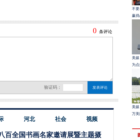
不要
赢得
美媒
为点
美媒
万美
际
河北
社会
视频
八百全国书画名家邀请展暨主题摄