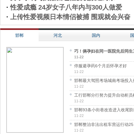
·
性爱成瘾 24岁女子八年内与300人做爱
·
上传性爱视频日本情侣被捕 围观就会兴奋
邯郸
河北
国内
巧！俩孕妇在同一医院先后同生
11-22
停服避孕药6个月后怀孕才好
11-22
邯郸最大驾照考场城南考场投入
11-22
工行邯郸分行努力提升自动柜员
11-22
邯郸93条小街巷改造进入收尾阶
11-22
邯郸整治非法出租车营运行动25
11-22