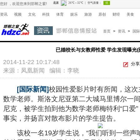
您好 ，欢迎您来到邯郸之窗!
资讯
视频
文化
科技
体育
娱乐
旅游
原创
财经
美食
首页
>
资讯
>
国际
已婚校长与女教师性爱 学生发现曝光(
2014-11-22 10:17:48
分享
来源：凤凰新闻 编辑：李晓
[国际新闻]
校园性爱影片时有所闻，这次
数学老师。斯洛文尼亚第二大城马里博尔一
尼克，被学生拍到他为数学老师梅特利“口爱
事实，并扬言对散布影片的学生提告。
该校一名19岁学生说，“我们听到一些声