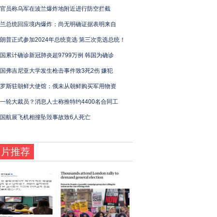
官员称乌军在波兰爆炸地附近进行防空拦截
兰总统回应境内爆炸：尚无明确证据表明来自
朗普正式参加2024年总统竞选 第三次竞选总统！
国累计确诊新冠肺炎超9799万例 韩国为确诊
国弗吉尼亚大学发生枪击事件致3死2伤 嫌犯
罗斯驻朝鲜大使馆：俄未从朝鲜购买军用物资
一轮大裁员？消息人士称推特约4400名合同工
国航展飞机相撞坠毁事故致6人死亡
图片推荐