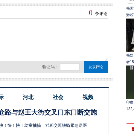
韩国
游戏
韩媒
者1
际
河北
社会
视频
印度
13
仓路与赵王大街交叉口东口断交施
快！快！快！幼童抽搐，邯郸交巡铁骑紧急送医