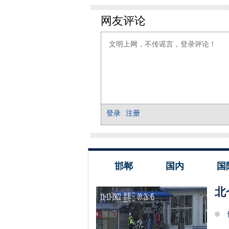
邯郸
国内
国
北