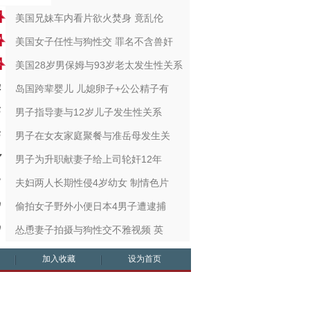
美国兄妹车内看片欲火焚身 竟乱伦
美国女子任性与狗性交 罪名不含兽奸
美国28岁男保姆与93岁老太发生性关系
岛国跨辈婴儿 儿媳卵子+公公精子有
男子指导妻与12岁儿子发生性关系
男子在女友家庭聚餐与准岳母发生关
男子为升职献妻子给上司轮奸12年
夫妇两人长期性侵4岁幼女 制情色片
偷拍女子野外小便日本4男子遭逮捕
怂恿妻子拍摄与狗性交不雅视频 英
加入收藏
设为首页