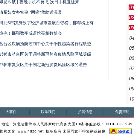
即发即破 | 夜晚手机不翼飞 次日手机复还来
情系妇女办实事 “两癌”救助送温暖
河北6市跻身数字经济城市发展百强榜，邯郸榜上有
惊艳！邯郸数字成语馆亮相数博会！
丛台区疾病预防控制中心关于阳性感染者行程轨迹
邯郸市丛台区关于调整新冠肺炎疫情风险区域等级
邯郸市复兴区关于划定新冠肺炎风险区域的通告
大事件
联系我们
招聘信息
免责声明
地址：河北省邯郸市人民路新时代商务大厦10楼 客服热线：0310-3181999
邯郸之窗 www.hdzc.net 版权所有 未经同意不得复制或镜像