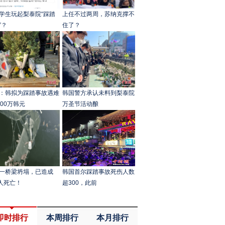
学生玩起梨泰院“踩踏
上任不过两周，苏纳克撑不
”？
住了？
：韩拟为踩踏事故遇难
韩国警方承认未料到梨泰院
500万韩元
万圣节活动酿
一桥梁坍塌，已造成
韩国首尔踩踏事故死伤人数
2人死亡！
超300，此前
即时排行
本周排行
本月排行