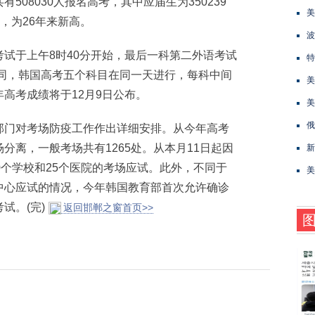
8030人报名高考，其中应届生为350239
美
%，为26年来新高。
波
于上午8时40分开始，最后一科第二外语考试
特
不同，韩国高考五个科目在同一天进行，每科中间
美
高考成绩将于12月9日公布。
美
俄
门对考场防疫工作作出详细安排。从今年高考
分离，一般考场共有1265处。从本月11日起因
新
0个学校和25个医院的考场应试。此外，不同于
美
中心应试的情况，今年韩国教育部首次允许确诊
试。(完)
返回邯郸之窗首页>>