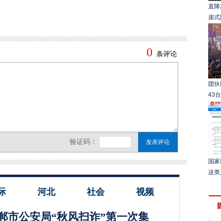
直降
崖式
团伙
43
国家
这类
际
河北
社会
视频
郸市公安局“秋风扫诈”第一次集