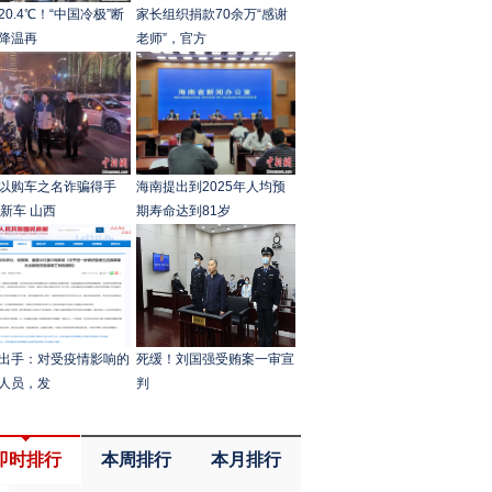
20.4℃！“中国冷极”断
家长组织捐款70余万“感谢
降温再
老师”，官方
以购车之名诈骗得手
海南提出到2025年人均预
台新车 山西
期寿命达到81岁
出手：对受疫情影响的
死缓！刘国强受贿案一审宣
人员，发
判
即时排行
本周排行
本月排行