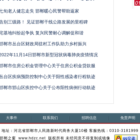
七旬老人健忘走失 邯郸暖心民警帮助返家
告别三级路！ 见证邯郸干线公路发展的里程碑
宅基地纠纷起争执 复兴民警耐心调解促和谐
邯郸市丛台区财政局驻村工作队助力乡村振兴
2022年11月14日邯郸市新型冠状病毒肺炎疫情情况
邯郸市住房公积金管理中心关于住房公积金贷款服
丛台区疾病预防控制中心关于阳性感染者行程轨迹
邯郸市邯山区疾控中心关于公布阳性病例行动轨迹
大事件
联系我们
招聘信息
免责声明
地址：河北省邯郸市人民路新时代商务大厦10楼 客服热线：0310-3181999
邯郸之窗 www.hdzc.net 版权所有 未经同意不得复制或镜像