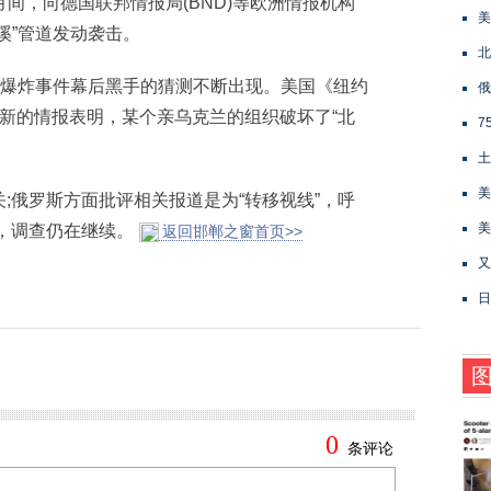
月间，向德国联邦情报局(BND)等欧洲情报机构
美
溪”管道发动袭击。
北
爆炸事件幕后黑手的猜测不断出现。美国《纽约
俄
新的情报表明，某个亲乌克兰的组织破坏了“北
7
土
美
俄罗斯方面批评相关报道是为“转移视线”，呼
美
，调查仍在继续。
返回邯郸之窗首页>>
又
日