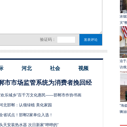
浓烟
灾“
迫于
访俄
际
河北
社会
视频
郸市市场监管系统为消费者挽回经
“欢乐城乡”百千万文化惠民——邯郸市作协书画
河北邯郸：认领绿植 美化家园
“海
辆油
全省试点！邯郸2家单位入选！
头天安装热水器 次日新家“哗哗的”