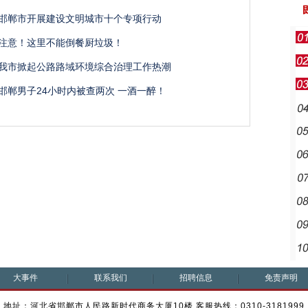
邯郸市开展建设文明城市十个专项行动
注意！这里不能倒餐厨垃圾！
我市掀起公路路域环境综合治理工作热潮
邯郸男子24小时内被查两次 一酒一醉！
大事件
联系我们
招聘信息
免责声明
地址：河北省邯郸市人民路新时代商务大厦10楼 客服热线：0310-3181999