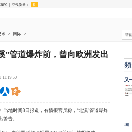
资讯
>
国际
>
溪”管道爆炸前，曾向欧洲发出
频
0 11:19:50
又
当地时间8日报道，有情报官员称，“北溪”管道爆炸
发出警告。
细]