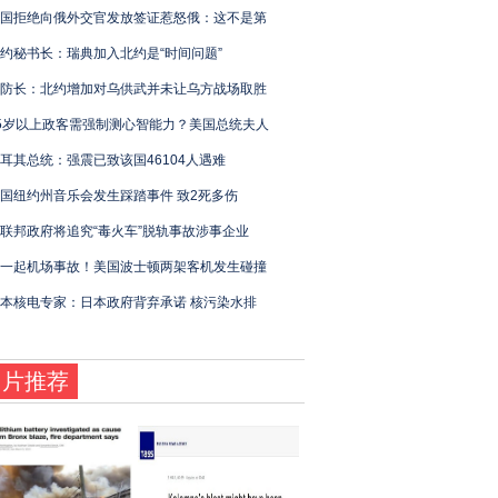
国拒绝向俄外交官发放签证惹怒俄：这不是第
约秘书长：瑞典加入北约是“时间问题”
防长：北约增加对乌供武并未让乌方战场取胜
5岁以上政客需强制测心智能力？美国总统夫人
耳其总统：强震已致该国46104人遇难
国纽约州音乐会发生踩踏事件 致2死多伤
联邦政府将追究“毒火车”脱轨事故涉事企业
一起机场事故！美国波士顿两架客机发生碰撞
本核电专家：日本政府背弃承诺 核污染水排
图片推荐