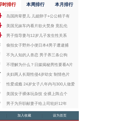
即时排行
本周排行
本月排行
岛国跨辈婴儿 儿媳卵子+公公精子有
美国兄妹车内看片欲火焚身 竟乱伦
男子指导妻与12岁儿子发生性关系
偷拍女子野外小便日本4男子遭逮捕
不为人知的人兽恋 男子养三条公狗
不理解为什么？日媒揭秘男性要看A片
夫妇两人长期性侵4岁幼女 制情色片
性爱成瘾 24岁女子八年内与300人做爱
美国女子裸体玩杂技 全裸上阵点个
男子为升职献妻子给上司轮奸12年
加入收藏
设为首页