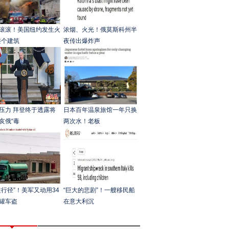
滚滚！美国纽约发生火
浓烟、火光！俄莫斯科州半
整个建筑
夜传出爆炸声
压力 拜登终于透露将
日本百年温泉旅馆一年只换
亥俄“毒
两次水！老板
盗行径”！美军又动用34
“巨大的悲剧”！一艘移民船
罐车盗
在意大利沉