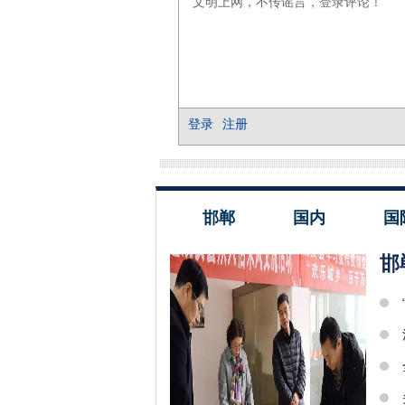
邯郸
国内
国
邯